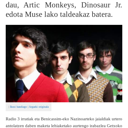
dau, Artic Monkeys, Dinosaur Jr.
BEREZIAK
edota Muse lako taldeakaz batera.
ARGAZKIAK
... AUKERA GEHIAGO
|
Ikusi handiago
|
Argazki originala
Radio 3 irratiak eta Benicassim-eko Nazinoarteko jaialdiak urtero
antolatzen daben maketa lehiaketako aurtengo irabazlea Getxoko