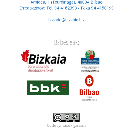
Arbidea, 1 (Txurdinaga), 48004 Bilbao
Erredakzinoa: Tel. 94 4162393 - Faxa 94 4150199
bizkaie@bizkaie.biz
Babesleak:
Codesyntaxek
garatua