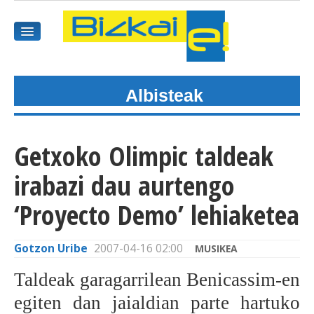
Albisteak
HASIEREA
HARPIDETU
Getxoko Olimpic taldeak
GAIAK
irabazi dau aurtengo
AGENDEA
‘Proyecto Demo’ lehiaketea
KOMUNITATEA
Gotzon Uribe
2007-04-16 02:00
MUSIKEA
ALBISTE GUZTIAK
Taldeak garagarrilean Benicassim-en
egiten dan jaialdian parte hartuko
BIDEOAK