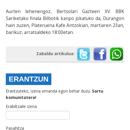
Aurten lehenengoz, Bertsolari Gazteen XV. BBK
Sariketako finala Bilbotik kanpo jokatuko da, Durangon
hain zuzen, Plateruena Kafe Antzokian, martiaren 23an,
barikuz, arratsaldeko 18:00etan.
Zabaldu artikulua:
ERANTZUN
Erantzuteko, izena emanda egon behar duzu.
Sartu
komunitatera!
Erabiltzaile izena
Pasahitza