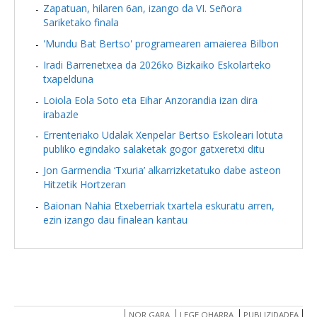
Zapatuan, hilaren 6an, izango da VI. Señora
Sariketako finala
'Mundu Bat Bertso' programearen amaierea Bilbon
Iradi Barrenetxea da 2026ko Bizkaiko Eskolarteko
txapelduna
Loiola Eola Soto eta Eihar Anzorandia izan dira
irabazle
Errenteriako Udalak Xenpelar Bertso Eskoleari lotuta
publiko egindako salaketak gogor gatxeretxi ditu
Jon Garmendia ‘Txuria’ alkarrizketatuko dabe asteon
Hitzetik Hortzeran
Baionan Nahia Etxeberriak txartela eskuratu arren,
ezin izango dau finalean kantau
NOR GARA
LEGE OHARRA
PUBLIZIDADEA