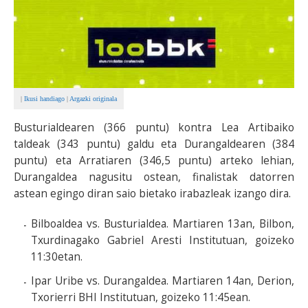
|
Ikusi handiago
|
Argazki originala
Busturialdearen (366 puntu) kontra Lea Artibaiko
taldeak (343 puntu) galdu eta Durangaldearen (384
puntu) eta Arratiaren (346,5 puntu) arteko lehian,
Durangaldea nagusitu ostean, finalistak datorren
astean egingo diran saio bietako irabazleak izango dira.
Bilboaldea vs. Busturialdea. Martiaren 13an, Bilbon,
Txurdinagako Gabriel Aresti Institutuan, goizeko
11:30etan.
Ipar Uribe vs. Durangaldea. Martiaren 14an, Derion,
Txorierri BHI Institutuan, goizeko 11:45ean.