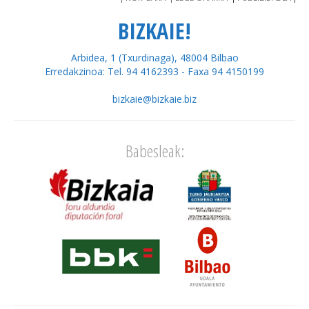
BIZKAIE!
Arbidea, 1 (Txurdinaga), 48004 Bilbao
Erredakzinoa: Tel. 94 4162393 - Faxa 94 4150199
bizkaie@bizkaie.biz
Babesleak: