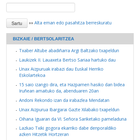
»»
Alta eman edo pasahitza berreskuratu
BIZKAIE / BERTSOLARITZEA
Txaber Altube abadiñarra Argi Baltzako txapeldun
Laukizek II. Lauaxeta Bertso Sariaa hartuko dau
Unax Aizpuruak irabazi dau Euskal Herriko
Eskolartekoa
15 saio izango dira, eta Hazparnen hasiko dan bidea
Iruñean amaituko da, abenduaren 20an
Andoni Rekondo izan da irabazlea Mendatan
Unax Aizpurua Ibargarai Gazte Xilabako txapeldun
Oihana Iguaran da VI. Señora Sariketako pameladuna
Lazkao Txiki gogora ekarriko dabe denporaldiko
azken Hitzetik Hortzeran