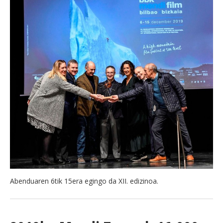
Abenduaren 6tik 15era egingo da XII. edizinoa.