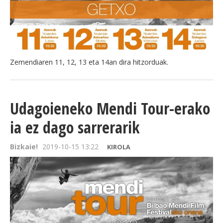
Zemendiaren 11, 12, 13 eta 14an dira hitzorduak.
Udagoieneko Mendi Tour-erako
ia ez dago sarrerarik
Bizkaie!
2019-10-15 13:22
KIROLA