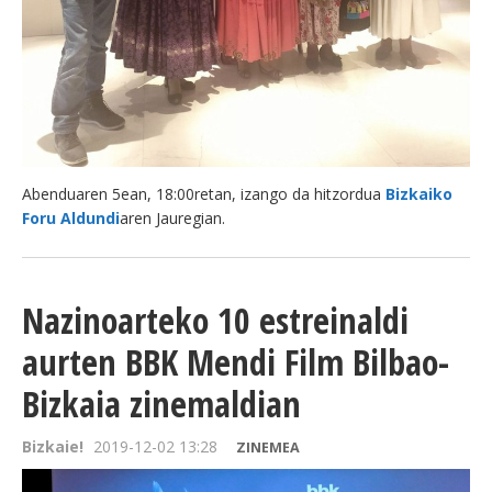
Abenduaren 5ean, 18:00retan, izango da hitzordua
Bizkaiko
Foru Aldundi
aren Jauregian.
Nazinoarteko 10 estreinaldi
aurten BBK Mendi Film Bilbao-
Bizkaia zinemaldian
Bizkaie!
2019-12-02 13:28
ZINEMEA