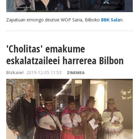
Zapatuan emongo deutsie WOP Saria, Bilboko
BBK Sala
n.
'Cholitas' emakume
eskalatzaileei harrerea Bilbon
Bizkaie!
2019-12-05 11:53
ZINEMEA