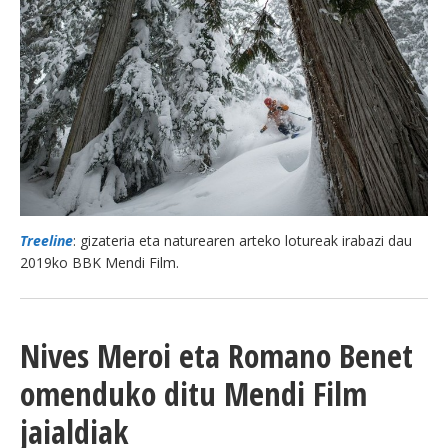
BEREZIAK
ARGAZKIAK
... AUKERA GEHIAGO
Treeline
: gizateria eta naturearen arteko lotureak irabazi dau
2019ko BBK Mendi Film.
Nives Meroi eta Romano Benet
omenduko ditu Mendi Film
jaialdiak