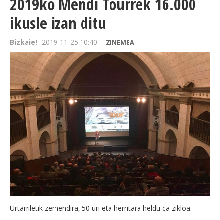
2019ko Mendi Tourrek 16.000
ikusle izan ditu
Bizkaie!
2019-11-25 10:40
ZINEMEA
Urtarriletik zemendira, 50 uri eta herritara heldu da zikloa.