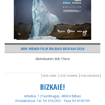
BBK MENDI FILM BILBAO BIZKAIA 2019
Abenduaren 6tik 15era
NOR GARA
LEGE OHARRA
PUBLIZIDADEA
BIZKAIE!
Arbidea, 1 (Txurdinaga), 48004 Bilbao
Erredakzinoa: Tel. 94 4162393 - Faxa 94 4150199