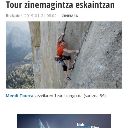
Tour zinemagintza eskaintzan
Bizkaie!
2019-01-24 08:02
ZINEMEA
Mendi Tourra
zezeilaren 1ean izango da (sartzea 3€).