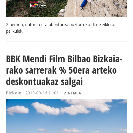
Zinemea, naturea eta abenturea buztartuko ditue zikloko
pelikulek.
BBK Mendi Film Bilbao Bizkaia-
rako sarrerak % 50era arteko
deskontuakaz salgai
Bizkaie!
2019-09-16 11:01
ZINEMEA