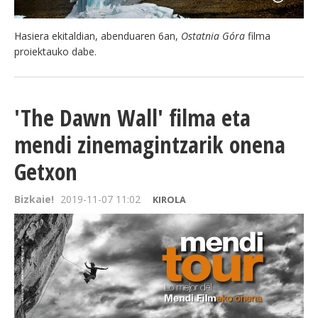
Hasiera ekitaldian, abenduaren 6an,
Ostatnia Góra
filma
proiektauko dabe.
'The Dawn Wall' filma eta
mendi zinemagintzarik onena
Getxon
Bizkaie!
2019-11-07 11:02
KIROLA