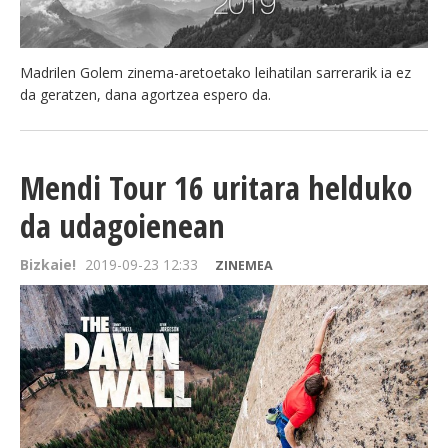
Madrilen Golem zinema-aretoetako leihatilan sarrerarik ia ez
da geratzen, dana agortzea espero da.
Mendi Tour 16 uritara helduko
da udagoienean
Bizkaie!
2019-09-23 12:33
ZINEMEA