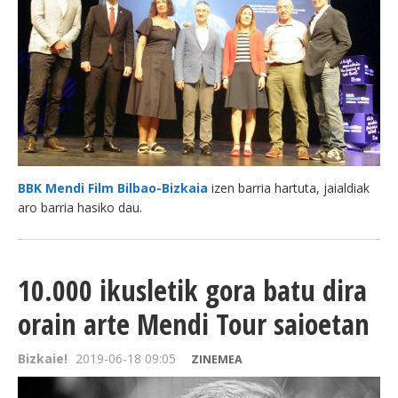
BBK Mendi Film Bilbao-Bizkaia
izen barria hartuta, jaialdiak
aro barria hasiko dau.
10.000 ikusletik gora batu dira
orain arte Mendi Tour saioetan
Bizkaie!
2019-06-18 09:05
ZINEMEA