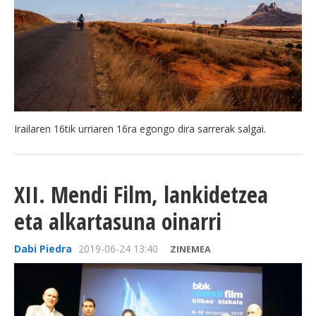
Irailaren 16tik urriaren 16ra egongo dira sarrerak salgai.
XII. Mendi Film, lankidetzea
eta alkartasuna oinarri
Dabi Piedra
2019-06-24 13:40
ZINEMEA