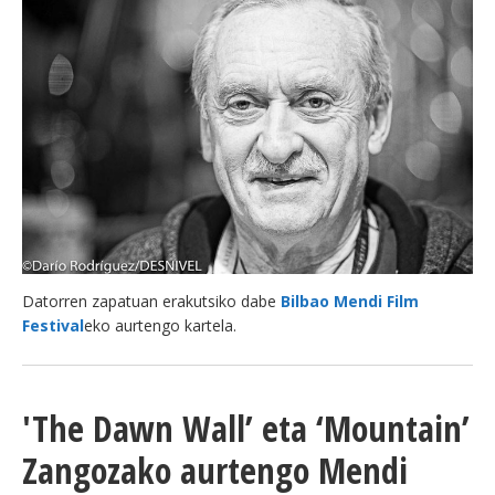
Datorren zapatuan erakutsiko dabe
Bilbao Mendi Film
Festival
eko aurtengo kartela.
'The Dawn Wall’ eta ‘Mountain’
Zangozako aurtengo Mendi