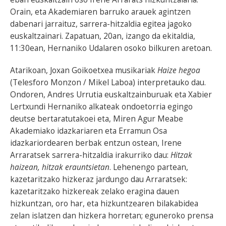
Orain, eta Akademiaren barruko arauek agintzen
dabenari jarraituz, sarrera-hitzaldia egitea jagoko
euskaltzainari. Zapatuan, 20an, izango da ekitaldia,
11:30ean, Hernaniko Udalaren osoko bilkuren aretoan.
Atarikoan, Joxan Goikoetxea musikariak
Haize hegoa
(Telesforo Monzon / Mikel Laboa) interpretauko dau.
Ondoren, Andres Urrutia euskaltzainburuak eta Xabier
Lertxundi Hernaniko alkateak ondoetorria egingo
deutse bertaratutakoei eta, Miren Agur Meabe
Akademiako idazkariaren eta Erramun Osa
idazkariordearen berbak entzun ostean, Irene
Arraratsek sarrera-hitzaldia irakurriko dau:
Hitzak
haizean, hitzak erauntsietan
. Lehenengo partean,
kazetaritzako hizkeraz jardungo dau Arraratsek:
kazetaritzako hizkereak zelako eragina dauen
hizkuntzan, oro har, eta hizkuntzearen bilakabidea
zelan islatzen dan hizkera horretan; eguneroko prensa