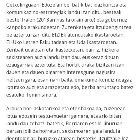
Getxolinguaen. Edozelan be, batik bat idazkuntza eta
komunikazino-estrategiak landu izan ditu, besteak
beste, Iralen (2013an hasita orain arte) eta gobernuz
kanpoko erakundeetan. Zuzenketa eta itzulpengintzea
be aztertu izan ditu EIZIEk atondutako ikastaroetan,
EHUko Letren Fakultadean eta Uda Ikastaroetan.
Zenbait udaletan eta ikastetxetan, barriz, hizkera
sexistearen auzia landu izan dau, euskeraz dituan
ezaugarriak aztertuta. Eta hortik tiraka bizitzan izan
dauen eta dauen bigarren interesgune nagusira
heltzen gara, esan nahi baita, emakume-kondizinoagaz
lotutako auzi eta arazoetara edo, berba arruntago batez
esateko, feminismora.
Ardura hori askotarikoa eta etenbakoa da, zuzenean
lotua edozein testu-muetari gainera, eta arlo bitan
landu dau zehatz: batetik, Berriaren estilo-liburuan
bertan ibili da horretan, sexismoaren gaia landuta
deontologiari buruzko atalean; bestetik, itzultzaile lez