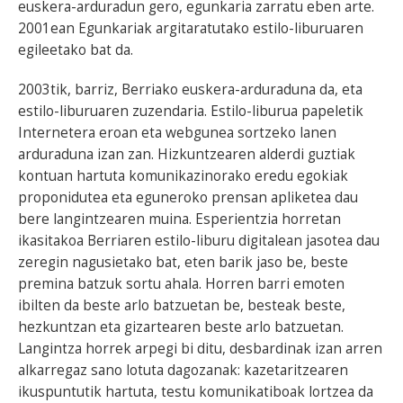
euskera-arduradun gero, egunkaria zarratu eben arte.
2001ean Egunkariak argitaratutako estilo-liburuaren
egileetako bat da.
2003tik, barriz, Berriako euskera-arduraduna da, eta
estilo-liburuaren zuzendaria. Estilo-liburua papeletik
Internetera eroan eta webgunea sortzeko lanen
arduraduna izan zan. Hizkuntzearen alderdi guztiak
kontuan hartuta komunikazinorako eredu egokiak
proponidutea eta eguneroko prensan apliketea dau
bere langintzearen muina. Esperientzia horretan
ikasitakoa Berriaren estilo-liburu digitalean jasotea dau
zeregin nagusietako bat, eten barik jaso be, beste
premina batzuk sortu ahala. Horren barri emoten
ibilten da beste arlo batzuetan be, besteak beste,
hezkuntzan eta gizartearen beste arlo batzuetan.
Langintza horrek arpegi bi ditu, desbardinak izan arren
alkarregaz sano lotuta dagozanak: kazetaritzearen
ikuspuntutik hartuta, testu komunikatiboak lortzea da