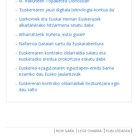
IX. Irakurleen Topaketea Donostian
'Euskerearen jauzi digitala teknologia-kontua da'
Izarkomek eta Euskal Herrian Euskerazek
alkarlanerako hitzarmena sinatu dabe
Atharratzetik Iruñera, eutsi goiari!
Nafarroa Garaian sartu da Euskarabentura
Euskerearen kontrako oldarraldia salatu eta
euskerazko eredua orokortzea eskatu dabe
Euskerea ezagutzearen egiaztapen-eredu barria
ezarriko dau Eusko Jaularitzeak
Euskereran kontrako oldarraldiak hezkuntzara egin
dau salto
NOR GARA
LEGE OHARRA
PUBLIZIDADEA