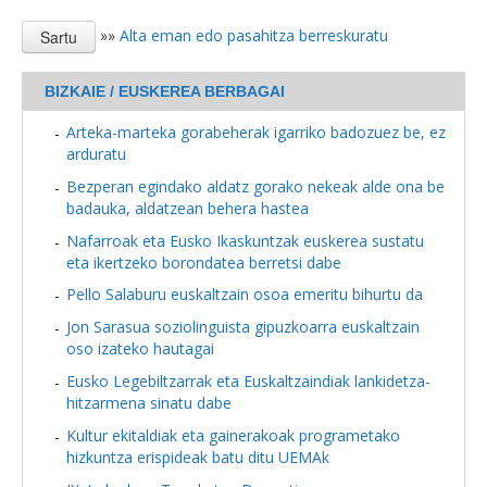
»»
Alta eman edo pasahitza berreskuratu
BIZKAIE / EUSKEREA BERBAGAI
Arteka-marteka gorabeherak igarriko badozuez be, ez
arduratu
Bezperan egindako aldatz gorako nekeak alde ona be
badauka, aldatzean behera hastea
Nafarroak eta Eusko Ikaskuntzak euskerea sustatu
eta ikertzeko borondatea berretsi dabe
Pello Salaburu euskaltzain osoa emeritu bihurtu da
Jon Sarasua soziolinguista gipuzkoarra euskaltzain
oso izateko hautagai
Eusko Legebiltzarrak eta Euskaltzaindiak lankidetza-
hitzarmena sinatu dabe
Kultur ekitaldiak eta gainerakoak programetako
hizkuntza erispideak batu ditu UEMAk