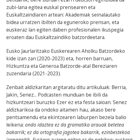
zubi-lana egitea euskal prensearen eta
Euskaltzaindiaren artean: Akademiak seinalautako
bidea urratzen ibilten da eguneroko prensan, eta
euskeraz lan egiten daben profesionalen ikuspegia
eroaten dau Euskaltzaindiko batzordeetara.
Eusko Jaurlaritzako Euskerearen Aholku Batzordeko
kide izan zan (2020-2023) eta, horren barruan,
Hizkuntza eta Generoa Batzorde-atal Bereziaren
zuzendaria (2021-2023).
Zenbait aldizkaritan argitaratu ditu artikuluak: Berria,
Jakin, Senez... Podcasten munduan be ibili da
hizkuntzeari buruzko Ezer ez eta festa saioan. Senez
aldizkarikoa da ondoko aitamen hau, akaso bere
pentsamendu eta ekintzearen laburpen bezela balio
leikena:
ondo idaztea ez da gramatika arauak betetea
bakarrik; ez da ortografia jagotea bakarrik, ezinbestekoa
izanagaitik. Euskera zuzena egitea ez da nahikoa; euskara