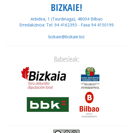
BIZKAIE!
Arbidea, 1 (Txurdinaga), 48004 Bilbao
Erredakzinoa: Tel. 94 4162393 - Faxa 94 4150199
bizkaie@bizkaie.biz
Babesleak: