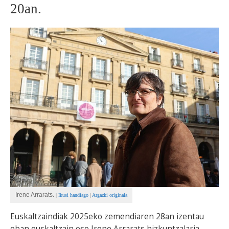
20an.
BEREZIAK
ARGAZKIAK
... AUKERA GEHIAGO
Irene Arrarats.
|
Ikusi handiago
|
Argazki originala
Euskaltzaindiak 2025eko zemendiaren 28an izentau
eban euskaltzain oso Irene Arrarats hizkuntzalaria.