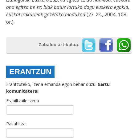
ona egitea be ez: biak batuz lortuko dogu euskera egokia,
euskal irakurleak gozetako modukoa
(27. zk., 2004, 108.
or.).
Zabaldu artikulua:
ERANTZUN
Erantzuteko, izena emanda egon behar duzu.
Sartu
komunitatera!
Erabiltzaile izena
Pasahitza