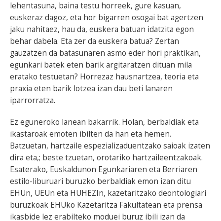
lehentasuna, baina testu horreek, gure kasuan,
euskeraz dagoz, eta hor bigarren osogai bat agertzen
jaku nahitaez, hau da, euskera batuan idatzita egon
behar dabela. Eta zer da euskera batua? Zertan
gauzatzen da batasunaren asmo eder hori praktikan,
egunkari batek eten barik argitaratzen dituan mila
eratako testuetan? Horrezaz hausnartzea, teoria eta
praxia eten barik lotzea izan dau beti lanaren
iparrorratza.
Ez eguneroko lanean bakarrik. Holan, berbaldiak eta
ikastaroak emoten ibilten da han eta hemen.
Batzuetan, hartzaile espezializaduentzako saioak izaten
dira eta,; beste tzuetan, orotariko hartzaileentzakoak.
Esaterako, Euskaldunon Egunkariaren eta Berriaren
estilo-liburuari buruzko berbaldiak emon izan ditu
EHUn, UEUn eta HUHEZIn, kazetaritzako deontologiari
buruzkoak EHUko Kazetaritza Fakultatean eta prensa
ikasbide lez erabilteko moduei buruz ibili izan da