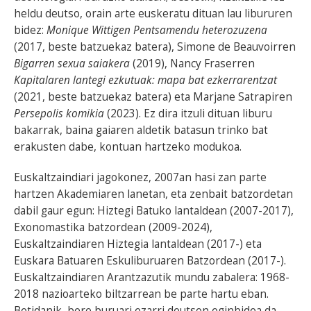
heldu deutso, orain arte euskeratu dituan lau libururen
bidez:
Monique Wittigen Pentsamendu heterozuzena
(2017, beste batzuekaz batera), Simone de Beauvoirren
Bigarren sexua saiakera
(2019), Nancy Fraserren
Kapitalaren lantegi ezkutuak: mapa bat ezkerrarentzat
(2021, beste batzuekaz batera) eta Marjane Satrapiren
Persepolis komikia
(2023). Ez dira itzuli dituan liburu
bakarrak, baina gaiaren aldetik batasun trinko bat
erakusten dabe, kontuan hartzeko modukoa.
Euskaltzaindiari jagokonez, 2007an hasi zan parte
hartzen Akademiaren lanetan, eta zenbait batzordetan
dabil gaur egun: Hiztegi Batuko lantaldean (2007-2017),
Exonomastika batzordean (2009-2024),
Euskaltzaindiaren Hiztegia lantaldean (2017-) eta
Euskara Batuaren Eskuliburuaren Batzordean (2017-).
Euskaltzaindiaren Arantzazutik mundu zabalera: 1968-
2018 nazioarteko biltzarrean be parte hartu eban.
Betidanik, bere buruari ezarri deutson eginbidea da