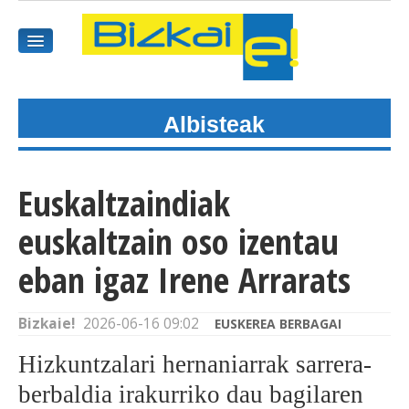
Albisteak
HASIEREA
HARPIDETU
Euskaltzaindiak
GAIAK
euskaltzain oso izentau
AGENDEA
eban igaz Irene Arrarats
KOMUNITATEA
Bizkaie!
2026-06-16 09:02
EUSKEREA BERBAGAI
ALBISTE GUZTIAK
Hizkuntzalari hernaniarrak sarrera-
berbaldia irakurriko dau bagilaren
BIDEOAK