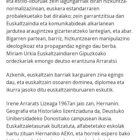
eta estilo-liburuak zein lagungarriak diran hizkuntza-
normalizazinoan, euskera estandarraren
probalekuetako bat diralako; zein garrantzitsua dan
Euskaltzaindia eta komunikabideak alkarlanean
jardutea araugintzea gizarteratzeko lantegian, eta abar.
Bigarren partean, barriz, hizkuntzearen manipulazino
ideologikoaz eta propagandaz egingo dau berba.
Miriam Urkia Euskaltzaindiaren Gipuzkoako
ordezkariak emongo deutso erantzuna Arraratsi.
Azkenik, euskaltzain barriak karguaren zina egingo
dau, eta euskaltzain osoaren dominea, diplomea eta
ikurra jasoko ditu euskaltzainburuaren eskutik.
Irene Arrarats Lizeaga 1967an jaio zan, Hernanin.
Geografia eta Historiako lizentziaduna da, Deustuko
Unibersidadeko Donostiako campusean ikasia.
Euskaltzaletasunak bultzatuta, alfabetetako eskolak
hartu zituan Hernaniko AEKn, eta horrek espero bako