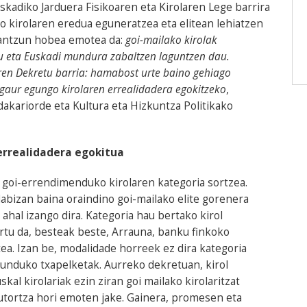
kadiko Jarduera Fisikoaren eta Kirolaren Lege barrira
o kirolaren eredua eguneratzea eta elitean lehiatzen
rantzun hobea emotea da:
goi-mailako kirolak
rau eta Euskadi mundura zabaltzen laguntzen dau.
aren Dekretu barria: hamabost urte baino gehiago
gaur egungo kirolaren errealidadera egokitzeko
,
kariorde eta Kultura eta Hizkuntza Politikako
rrealidadera egokitua
goi-errendimenduko kirolaren kategoria sortzea.
abizan baina oraindino goi-mailako elite gorenera
 ahal izango dira. Kategoria hau bertako kirol
rtu da, besteak beste, Arrauna, banku finkoko
ea. Izan be, modalidade horreek ez dira kategoria
unduko txapelketak. Aurreko dekretuan, kirol
al kirolariak ezin ziran goi mailako kirolaritzat
utortza hori emoten jake. Gainera, promesen eta