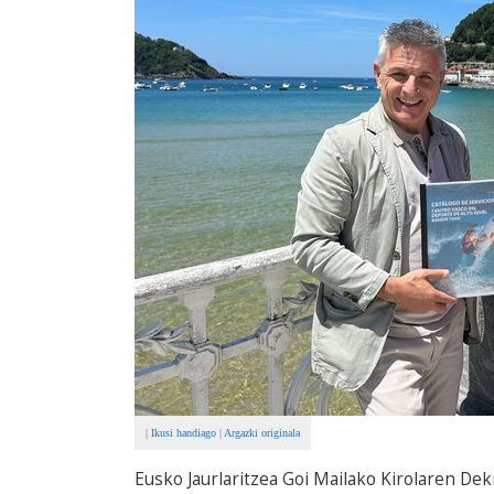
|
Ikusi handiago
|
Argazki originala
Eusko Jaurlaritzea Goi Mailako Kirolaren Dek