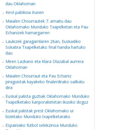
dau Oklahoman
Kirol-pabilioia Irunen
Maialen Chourrautek 7. amaitu dau
Oklahomako Munduko Txapelketan eta Pau
Echanizek hamargarren
Laukizek garagarrilaren 26an, Euskadiko
Sokatira Txapelketako final handia hartuko
dau
Miren Lazkano eta Klara Olazabal aurrera
Oklahoman
Maialen Chourraut eta Pau Echaniz
piraguistak kayakeko finalerdirako sailkatu
dira
Euskal palista guztiak Oklahomako Munduko
Txapelketako kanporaketetan ikusiko doguz
Euskal palistak prest Oklahomako ur
bizietako Munduko txapelketarako
Espainiako futbol selekzinoa Munduko