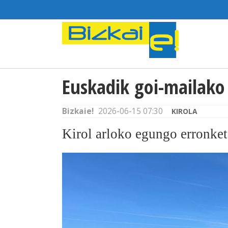
Euskadik goi-mailako
Bizkaie!
2026-06-15 07:30
KIROLA
Kirol arloko egungo erronket