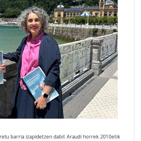
retu barria izapidetzen dabil. Araudi horrek 2010etik