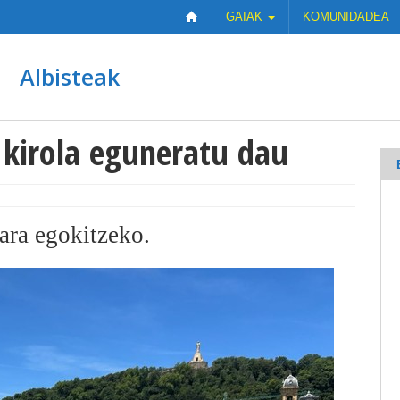
GAIAK
KOMUNIDADEA
Albisteak
 kirola eguneratu dau
ara egokitzeko.