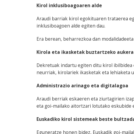
Kirol inklusiboagoaren alde
Araudi barriak kirol egokituaren trataerea
inklusiboagoen alde egiten dau.
Era berean, beharrezkoa dan modalidadeetan 
Kirola eta ikasketak buztartzeko auker
Dekretuak indartu egiten ditu kirol ibilbide
neurriak, kirolariek ikasketak eta lehiaketa u
Administrazio arinago eta digitalagoa
Araudi berriak eskaeren eta ziurtagirien iz
eta goi-mailako aitortzari lotutako eskubide 
Euskadiko kirol sistemeak beste bultzad
Eguneratze honen bidez, Euskadik goi-maila