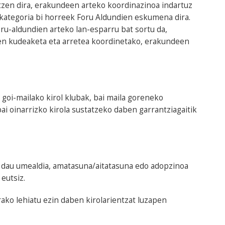
tzen dira, erakundeen arteko koordinazinoa indartuz
 kategoria bi horreek Foru Aldundien eskumena dira.
ru-aldundien arteko lan-esparru bat sortu da,
nen kudeaketa eta arretea koordinetako, erakundeen
 goi-mailako kirol klubak, bai maila goreneko
ai oinarrizko kirola sustatzeko daben garrantziagaitik
n dau umealdia, amatasuna/aitatasuna edo adopzinoa
eutsiz.
rako lehiatu ezin daben kirolarientzat luzapen