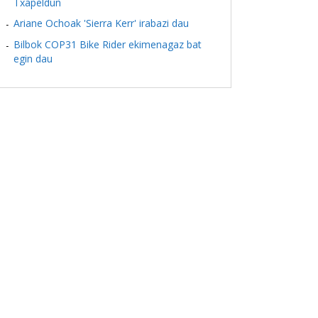
Txapeldun
Ariane Ochoak 'Sierra Kerr' irabazi dau
Bilbok COP31 Bike Rider ekimenagaz bat
egin dau