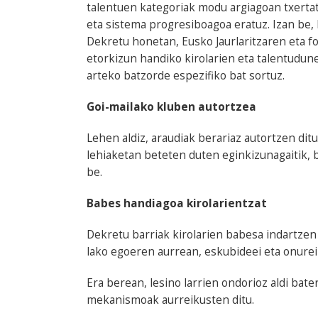
talentuen kategoriak modu argiagoan txerta
eta sistema progresiboagoa eratuz. Izan be,
Dekretu honetan, Eusko Jaurlaritzaren eta fo
etorkizun handiko kirolarien eta talentudu
arteko batzorde espezifiko bat sortuz.
Goi-mailako kluben autortzea
Lehen aldiz, araudiak berariaz autortzen ditu
lehiaketan beteten duten eginkizunagaitik, b
be.
Babes handiagoa kirolarientzat
Dekretu barriak kirolarien babesa indartze
lako egoeren aurrean, eskubideei eta onurei 
Era berean, lesino larrien ondorioz aldi bate
mekanismoak aurreikusten ditu.