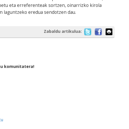
etu eta erreferenteak sortzen, oinarrizko kirola
en laguntzeko eredua sendotzen dau.
Zabaldu artikulua:
tu komunitatera!
tu