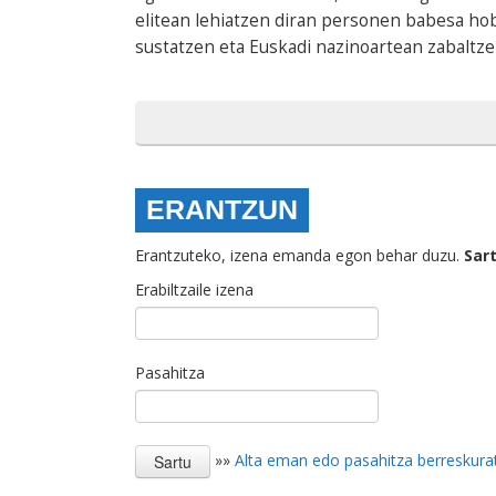
elitean lehiatzen diran personen babesa hob
sustatzen eta Euskadi nazinoartean zabaltz
ERANTZUN
Erantzuteko, izena emanda egon behar duzu.
Sar
Erabiltzaile izena
Pasahitza
»»
Alta eman edo pasahitza berreskura