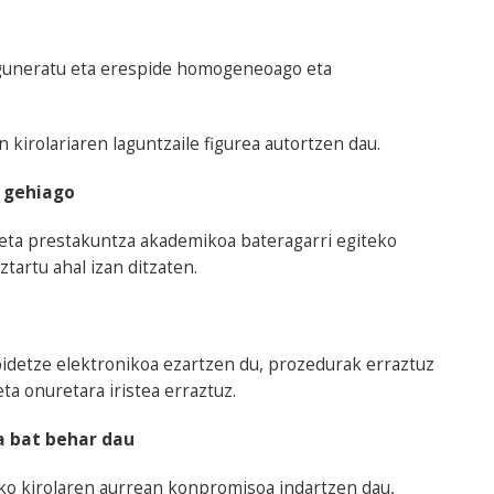
 eguneratu eta erespide homogeneoago eta
kirolariaren laguntzaile figurea autortzen dau.
a gehiago
a eta prestakuntza akademikoa bateragarri egiteko
ztartu ahal izan ditzaten.
apidetze elektronikoa ezartzen du, prozedurak erraztuz
eta onuretara iristea erraztuz.
a bat behar dau
ko kirolaren aurrean konpromisoa indartzen dau,