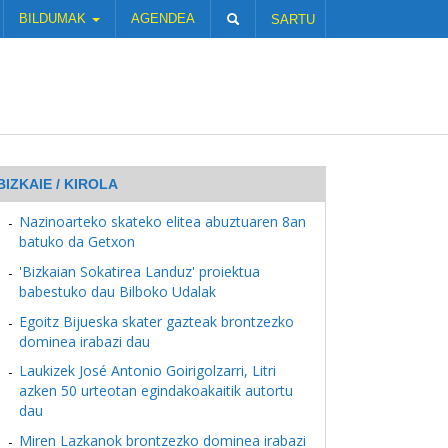
BILDUMAK
AGENDEA
SARTU
BIZKAIE / KIROLA
Nazinoarteko skateko elitea abuztuaren 8an
batuko da Getxon
'Bizkaian Sokatirea Landuz' proiektua
babestuko dau Bilboko Udalak
Egoitz Bijueska skater gazteak brontzezko
dominea irabazi dau
Laukizek José Antonio Goirigolzarri, Litri
azken 50 urteotan egindakoakaitik autortu
dau
Miren Lazkanok brontzezko dominea irabazi