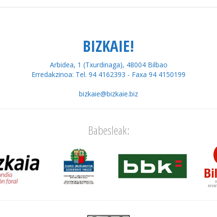
BIZKAIE!
Arbidea, 1 (Txurdinaga), 48004 Bilbao
Erredakzinoa: Tel. 94 4162393 - Faxa 94 4150199
bizkaie@bizkaie.biz
Babesleak: