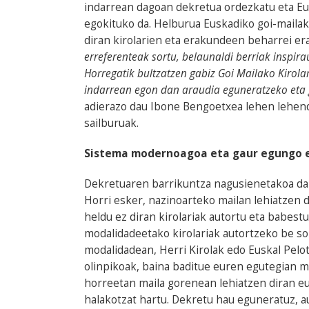
indarrean dagoan dekretua ordezkatu eta Eus
egokituko da. Helburua Euskadiko goi-mailak
diran kirolarien eta erakundeen beharrei e
erreferenteak sortu, belaunaldi berriak inspi
Horregatik bultzatzen gabiz Goi Mailako Kirol
indarrean egon dan araudia eguneratzeko eta 
adierazo dau Ibone Bengoetxea lehen lehenda
sailburuak.
Sistema modernoagoa eta gaur egungo e
Dekretuaren barrikuntza nagusienetakoa da 
Horri esker, nazinoarteko mailan lehiatzen d
heldu ez diran kirolariak autortu eta babestu
modalidadeetako kirolariak autortzeko be so
modalidadean, Herri Kirolak edo Euskal Pelot
olinpikoak, baina baditue euren egutegian m
horreetan maila gorenean lehiatzen diran eusk
halakotzat hartu. Dekretu hau eguneratuz, a