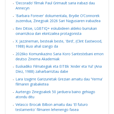
‘Decorado’ filmak Paul Grimault saria irabazi dau
Annecyn
'Barbara Forever' dokumentala, Brydie O’Connorek
zuzendua, Zinegoak 2026 Sari Nagusiaren irabazlea
Bev Ditsie, LGBTIQ+ eskubideen aldeko burrukan
oinarrizkoa dan ekintzailea protagonista
X. Jazzineman, besteak beste, 'Bird', (Clint Eastwood,
1988) ikusi ahal izango da
2026ko Komunikazino Saria Koro Santestebani emon
deutso Zinema Akademiak
Euskadiko Filmategiak eta EITBk 'Ander eta Yul' (Ana
Díez, 1988) zaharbarriztau dabe
Lara Izagirre Garizurietak Grezian amaitu dau ‘Yerma’
filmaren grabaketea
Aurtengo Zinegoakek 50 jarduera baino gehiago
atondu ditu
Velasco Brocak Bilbon amaitu dau 'El futuro
testamento' filmaren lehenengo fasea