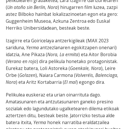
pelikulearen grabaketea, Lara Izagirre Garizurietaren
(
Un otoño sin Berlín, Nora
) hirugarren film luzea, zazpi
astez Bilboko hainbat lokalizazinoetan egon eta gero:
Guggenheim Museoa, Azkuna Zentroa edo Euskal
Herriko Unibersidadean, besteak beste.
Izagirre eta Goiricelaya antzerkigileak (MAX 2023
sariduna,
Yerma
antzezlanaren egokitzapen onenari)
idatzia, Ane Pikaza (
Nora, La ermita
) eta Aitor Borobia
(
Verano en rojo
) dira pelikula honetako protagonistak.
Eurekaz batera, Loli Astoreka (
Goenkale, Nora
), Leire
Orbe (
Go!azen
), Naiara Carmona (
Volveréis, Balenciaga,
Nora
) eta Aritz Kortabarria (
El mal
) egongo dira.
Pelikulea euskeraz eta urian oinarrituta dago.
Amatasunaren eta antzutasunaren ganeko presino
sozialak edo lagundutako ugalketearen dilema etikoak
aztertzen ditu, besteak beste. Jatorrizko testua alde
batera itxita,
Yerma
honek narratiba eraldatzailea