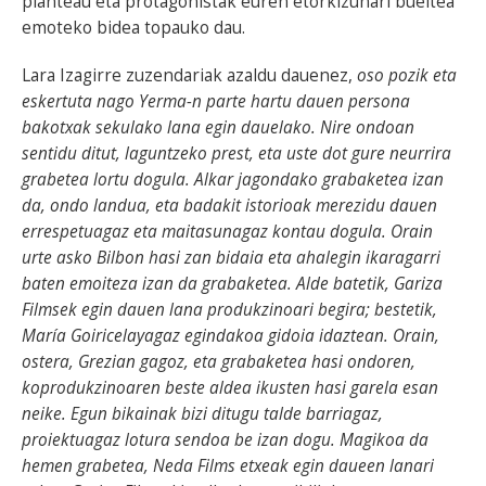
planteau eta protagonistak euren etorkizunari bueltea
emoteko bidea topauko dau.
Lara Izagirre zuzendariak azaldu dauenez,
oso pozik eta
eskertuta nago Yerma-n parte hartu dauen persona
bakotxak sekulako lana egin dauelako. Nire ondoan
sentidu ditut, laguntzeko prest, eta uste dot gure neurrira
grabetea lortu dogula. Alkar jagondako grabaketea izan
da, ondo landua, eta badakit istorioak merezidu dauen
errespetuagaz eta maitasunagaz kontau dogula. Orain
urte asko Bilbon hasi zan bidaia eta ahalegin ikaragarri
baten emoiteza izan da grabaketea. Alde batetik, Gariza
Filmsek egin dauen lana produkzinoari begira; bestetik,
María Goiricelayagaz egindakoa gidoia idaztean. Orain,
ostera, Grezian gagoz, eta grabaketea hasi ondoren,
koprodukzinoaren beste aldea ikusten hasi garela esan
neike. Egun bikainak bizi ditugu talde barriagaz,
proiektuagaz lotura sendoa be izan dogu. Magikoa da
hemen grabetea, Neda Films etxeak egin daueen lanari