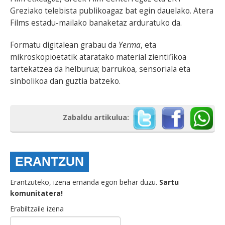
Greziako telebista publikoagaz bat egin dauelako. Atera
Films estadu-mailako banaketaz arduratuko da.
Formatu digitalean grabau da
Yerma
, eta
mikroskopioetatik ataratako material zientifikoa
tartekatzea da helburua; barrukoa, sensoriala eta
sinbolikoa dan guztia batzeko.
Zabaldu artikulua:
ERANTZUN
Erantzuteko, izena emanda egon behar duzu.
Sartu
komunitatera!
Erabiltzaile izena