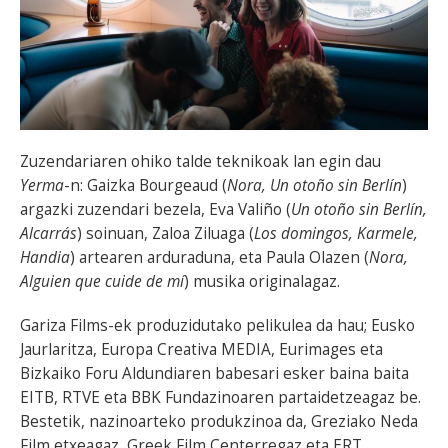
Zuzendariaren ohiko talde teknikoak lan egin dau
Yerma
-n: Gaizka Bourgeaud (
Nora, Un otoño sin Berlín
)
argazki zuzendari bezela, Eva Valiño (
Un otoño sin Berlín,
Alcarrás
) soinuan, Zaloa Ziluaga (
Los domingos, Karmele,
Handia
) artearen arduraduna, eta Paula Olazen (
Nora,
Alguien que cuide de mí
) musika originalagaz.
Gariza Films-ek produzidutako pelikulea da hau; Eusko
Jaurlaritza, Europa Creativa MEDIA, Eurimages eta
Bizkaiko Foru Aldundiaren babesari esker baina baita
EITB, RTVE eta BBK Fundazinoaren partaidetzeagaz be.
Bestetik, nazinoarteko produkzinoa da, Greziako Neda
Film etxeagaz, Greek Film Centerregaz eta ERT