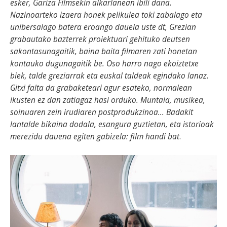
esker, Gariza Filmsekin alkarlanean ibili dana.
Nazinoarteko izaera honek pelikulea toki zabalago eta
unibersalago batera eroango dauela uste dt, Grezian
grabautako bazterrek proiektuari gehituko deutsen
sakontasunagaitik, baina baita filmaren zati honetan
kontauko dugunagaitik be. Oso harro nago ekoiztetxe
biek, talde greziarrak eta euskal taldeak egindako lanaz.
Gitxi falta da grabaketeari agur esateko, normalean
ikusten ez dan zatiagaz hasi orduko. Muntaia, musikea,
soinuaren zein irudiaren postprodukzinoa... Badakit
lantalde bikaina dodala, esangura guztietan, eta istorioak
merezidu dauena egiten gabizela: film handi bat
.