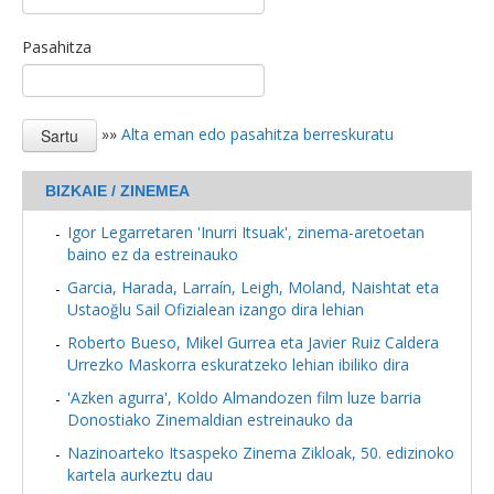
Pasahitza
»»
Alta eman edo pasahitza berreskuratu
BIZKAIE / ZINEMEA
Igor Legarretaren 'Inurri Itsuak', zinema-aretoetan
baino ez da estreinauko
Garcia, Harada, Larraín, Leigh, Moland, Naishtat eta
Ustaoğlu Sail Ofizialean izango dira lehian
Roberto Bueso, Mikel Gurrea eta Javier Ruiz Caldera
Urrezko Maskorra eskuratzeko lehian ibiliko dira
'Azken agurra', Koldo Almandozen film luze barria
Donostiako Zinemaldian estreinauko da
Nazinoarteko Itsaspeko Zinema Zikloak, 50. edizinoko
kartela aurkeztu dau