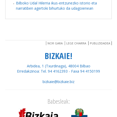
Bilboko Udal Hilerria ikus-entzunezko istorio eta
narratiben agertoki bihurtuko da udagoienean
NOR GARA
LEGE OHARRA
PUBLIZIDADEA
BIZKAIE!
Arbidea, 1 (Txurdinaga), 48004 Bilbao
Erredakzinoa: Tel. 94 4162393 - Faxa 94 4150199
bizkaie@bizkaie.biz
Babesleak: