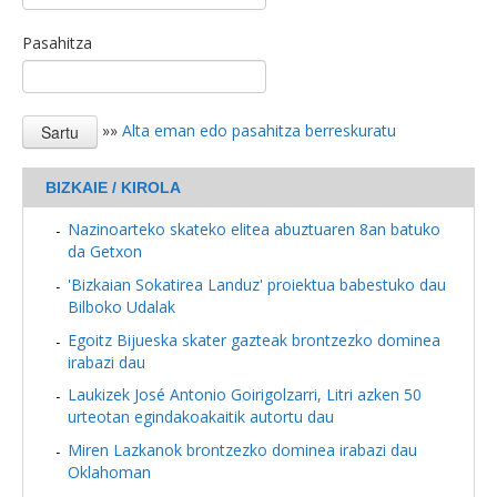
Pasahitza
»»
Alta eman edo pasahitza berreskuratu
BIZKAIE / KIROLA
Nazinoarteko skateko elitea abuztuaren 8an batuko
da Getxon
'Bizkaian Sokatirea Landuz' proiektua babestuko dau
Bilboko Udalak
Egoitz Bijueska skater gazteak brontzezko dominea
irabazi dau
Laukizek José Antonio Goirigolzarri, Litri azken 50
urteotan egindakoakaitik autortu dau
Miren Lazkanok brontzezko dominea irabazi dau
Oklahoman