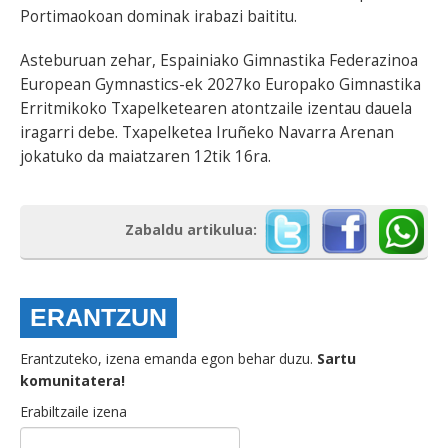
Portimaokoan dominak irabazi baititu.
Asteburuan zehar, Espainiako Gimnastika Federazinoa
European Gymnastics-ek 2027ko Europako Gimnastika
Erritmikoko Txapelketearen atontzaile izentau dauela
iragarri debe. Txapelketea Iruñeko Navarra Arenan
jokatuko da maiatzaren 12tik 16ra.
Zabaldu artikulua:
ERANTZUN
Erantzuteko, izena emanda egon behar duzu.
Sartu
komunitatera!
Erabiltzaile izena