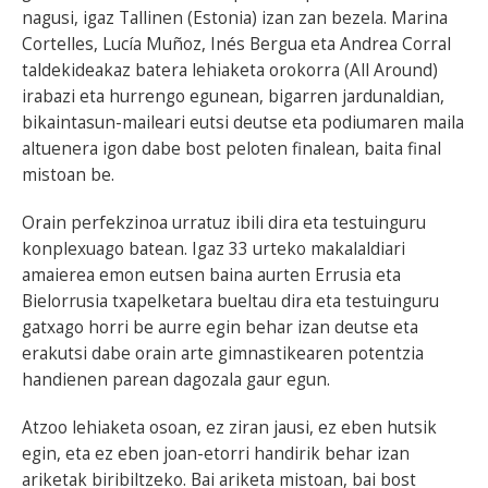
nagusi, igaz Tallinen (Estonia) izan zan bezela. Marina
Cortelles, Lucía Muñoz, Inés Bergua eta Andrea Corral
taldekideakaz batera lehiaketa orokorra (All Around)
irabazi eta hurrengo egunean, bigarren jardunaldian,
bikaintasun-maileari eutsi deutse eta podiumaren maila
altuenera igon dabe bost peloten finalean, baita final
mistoan be.
Orain perfekzinoa urratuz ibili dira eta testuinguru
konplexuago batean. Igaz 33 urteko makalaldiari
amaierea emon eutsen baina aurten Errusia eta
Bielorrusia txapelketara bueltau dira eta testuinguru
gatxago horri be aurre egin behar izan deutse eta
erakutsi dabe orain arte gimnastikearen potentzia
handienen parean dagozala gaur egun.
Atzoo lehiaketa osoan, ez ziran jausi, ez eben hutsik
egin, eta ez eben joan-etorri handirik behar izan
ariketak biribiltzeko. Bai ariketa mistoan, bai bost