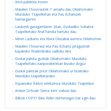
Kirol-pabilioia Irunen
Maialen Chourrautek 7. amaitu dau Oklahomako
Munduko Txapelketan eta Pau Echanizek
hamargarren
Laukizek garagarrilaren 26an, Euskadiko Sokatira
Txapelketako final handia hartuko dau
Miren Lazkano eta Klara Olazabal aurrera Oklahoman
Maialen Chourraut eta Pau Echaniz piraguistak
kayakeko finalerdirako sailkatu dira
Euskal palista guztiak Oklahomako Munduko
Txapelketako kanporaketetan ikusiko doguz
Euskal palistak prest Oklahomako ur bizietako
Munduko txapelketarako
Espainiako futbol selekzinoa Munduko Txapeldun
Ariane Ochoak 'Sierra Kerr' irabazi dau
Bilbok COP31 Bike Rider ekimenagaz bat egin dau