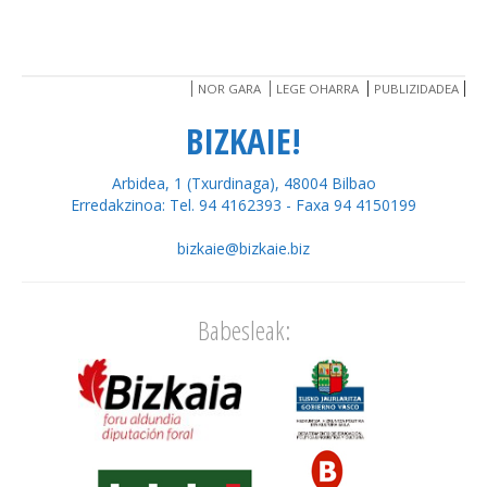
NOR GARA
LEGE OHARRA
PUBLIZIDADEA
BIZKAIE!
Arbidea, 1 (Txurdinaga), 48004 Bilbao
Erredakzinoa: Tel. 94 4162393 - Faxa 94 4150199
bizkaie@bizkaie.biz
Babesleak: