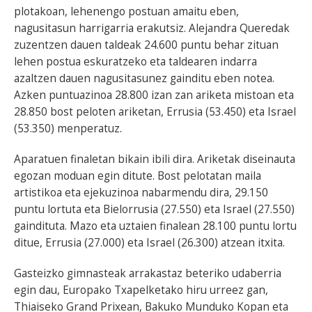
plotakoan, lehenengo postuan amaitu eben,
nagusitasun harrigarria erakutsiz. Alejandra Queredak
zuzentzen dauen taldeak 24.600 puntu behar zituan
lehen postua eskuratzeko eta taldearen indarra
azaltzen dauen nagusitasunez gainditu eben notea.
Azken puntuazinoa 28.800 izan zan ariketa mistoan eta
28.850 bost peloten ariketan, Errusia (53.450) eta Israel
(53.350) menperatuz.
Aparatuen finaletan bikain ibili dira. Ariketak diseinauta
egozan moduan egin ditute. Bost pelotatan maila
artistikoa eta ejekuzinoa nabarmendu dira, 29.150
puntu lortuta eta Bielorrusia (27.550) eta Israel (27.550)
gaindituta. Mazo eta uztaien finalean 28.100 puntu lortu
ditue, Errusia (27.000) eta Israel (26.300) atzean itxita.
Gasteizko gimnasteak arrakastaz beteriko udaberria
egin dau, Europako Txapelketako hiru urreez gan,
Thiaiseko Grand Prixean, Bakuko Munduko Kopan eta