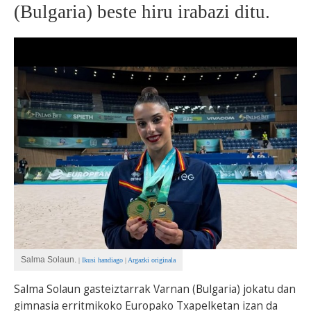
(Bulgaria) beste hiru irabazi ditu.
BEREZIAK
ARGAZKIAK
... AUKERA GEHIAGO
Salma Solaun.
|
Ikusi handiago
|
Argazki originala
Salma Solaun gasteiztarrak Varnan (Bulgaria) jokatu dan
gimnasia erritmikoko Europako Txapelketan izan da