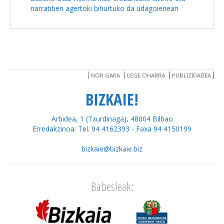
narratiben agertoki bihurtuko da udagoienean
NOR GARA
LEGE OHARRA
PUBLIZIDADEA
BIZKAIE!
Arbidea, 1 (Txurdinaga), 48004 Bilbao
Erredakzinoa: Tel. 94 4162393 - Faxa 94 4150199
bizkaie@bizkaie.biz
Babesleak: