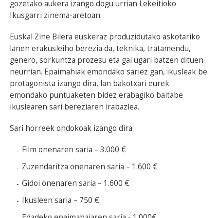
gozetako aukera izango dogu urrian Lekeitioko
Ikusgarri zinema-aretoan.
Euskal Zine Bilera euskeraz produzidutako askotariko
lanen erakusleiho berezia da, teknika, tratamendu,
genero, sorkuntza prozesu eta gai ugari batzen dituen
neurrian. Epaimahiak emondako sariez gan, ikusleak be
protagonista izango dira, lan bakotxari eurek
emondako puntuaketen bidez erabagiko baitabe
ikuslearen sari bereziaren irabazlea.
Sari horreek ondokoak izango dira:
Film onenaren saria – 3.000 €
Zuzendaritza onenaren saria – 1.600 €
Gidoi onenaren saria – 1.600 €
Ikusleen saria – 750 €
Edadeko epaimahaiaren saria - 1.000€