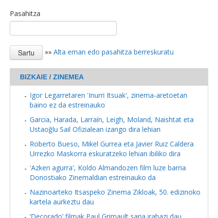
Pasahitza
»»
Alta eman edo pasahitza berreskuratu
BIZKAIE / ZINEMEA
Igor Legarretaren 'Inurri Itsuak', zinema-aretoetan
baino ez da estreinauko
Garcia, Harada, Larraín, Leigh, Moland, Naishtat eta
Ustaoğlu Sail Ofizialean izango dira lehian
Roberto Bueso, Mikel Gurrea eta Javier Ruiz Caldera
Urrezko Maskorra eskuratzeko lehian ibiliko dira
'Azken agurra', Koldo Almandozen film luze barria
Donostiako Zinemaldian estreinauko da
Nazinoarteko Itsaspeko Zinema Zikloak, 50. edizinoko
kartela aurkeztu dau
‘Decorado’ filmak Paul Grimault saria irabazi dau