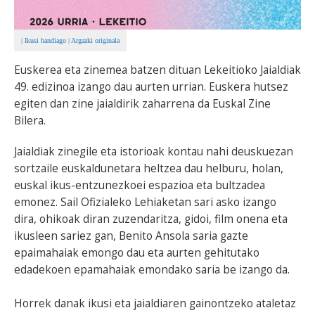
|
Ikusi handiago
|
Argazki originala
Euskerea eta zinemea batzen dituan Lekeitioko Jaialdiak
49. edizinoa izango dau aurten urrian. Euskera hutsez
egiten dan zine jaialdirik zaharrena da Euskal Zine
Bilera.
Jaialdiak zinegile eta istorioak kontau nahi deuskuezan
sortzaile euskaldunetara heltzea dau helburu, holan,
euskal ikus-entzunezkoei espazioa eta bultzadea
emonez. Sail Ofizialeko Lehiaketan sari asko izango
dira, ohikoak diran zuzendaritza, gidoi, film onena eta
ikusleen sariez gan, Benito Ansola saria gazte
epaimahaiak emongo dau eta aurten gehitutako
edadekoen epamahaiak emondako saria be izango da.
Horrek danak ikusi eta jaialdiaren gainontzeko ataletaz