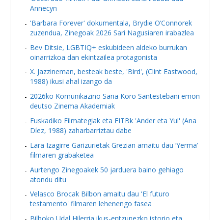
Annecyn
'Barbara Forever' dokumentala, Brydie O’Connorek
zuzendua, Zinegoak 2026 Sari Nagusiaren irabazlea
Bev Ditsie, LGBTIQ+ eskubideen aldeko burrukan
oinarrizkoa dan ekintzailea protagonista
X. Jazzineman, besteak beste, 'Bird', (Clint Eastwood,
1988) ikusi ahal izango da
2026ko Komunikazino Saria Koro Santestebani emon
deutso Zinema Akademiak
Euskadiko Filmategiak eta EITBk 'Ander eta Yul' (Ana
Díez, 1988) zaharbarriztau dabe
Lara Izagirre Garizurietak Grezian amaitu dau ‘Yerma’
filmaren grabaketea
Aurtengo Zinegoakek 50 jarduera baino gehiago
atondu ditu
Velasco Brocak Bilbon amaitu dau 'El futuro
testamento' filmaren lehenengo fasea
Bilboko Udal Hilerria ikus-entzunezko istorio eta