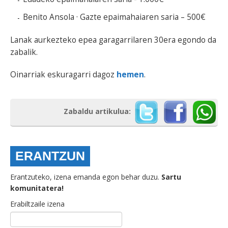
Benito Ansola · Gazte epaimahaiaren saria – 500€
Lanak aurkezteko epea garagarrilaren 30era egondo da
zabalik.
Oinarriak eskuragarri dagoz
hemen
.
Zabaldu artikulua:
ERANTZUN
Erantzuteko, izena emanda egon behar duzu.
Sartu
komunitatera!
Erabiltzaile izena