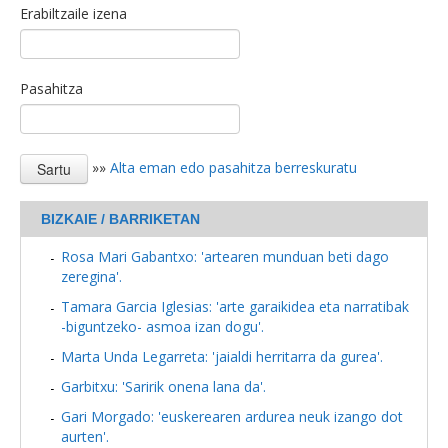
Erabiltzaile izena
Pasahitza
»»
Alta eman edo pasahitza berreskuratu
BIZKAIE / BARRIKETAN
Rosa Mari Gabantxo: 'artearen munduan beti dago
zeregina'.
Tamara Garcia Iglesias: 'arte garaikidea eta narratibak
-biguntzeko- asmoa izan dogu'.
Marta Unda Legarreta: 'jaialdi herritarra da gurea'.
Garbitxu: 'Saririk onena lana da'.
Gari Morgado: 'euskerearen ardurea neuk izango dot
aurten'.