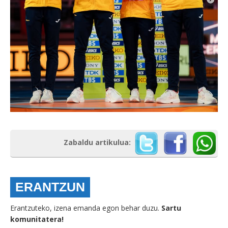
Zabaldu artikulua:
ERANTZUN
Erantzuteko, izena emanda egon behar duzu.
Sartu
komunitatera!