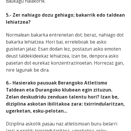
daukagu halakorik.
5.- Zer nahiago dozu gehiago; bakarrik edo taldean
lehiatzea?
Normalean bakarka entrenetan dot; beraz, nahiago dot
bakarka lehiatzea. Hori bai, erreleboak be asko
gustetan jataz. Esan dodan lez, postazun asko emoten
deust taldekideekaz lehiatzea, izan be, denpora asko
pasetan dot eurekaz konzentrazinoetan. Horrezaz gan,
nire lagunak be dira.
6.- Hasierako pausuak Berangoko Atletismo
Taldean eta Durangoko klubean egin zituzun.
Zelan deskudridu zenduan talentu hori? Izan be,
diziplina askotan ibilitakoa zara: txirrindularitzan,
ugerketan, esku-pelotan...
Diziplina askotik pasau naz atletismoan buru-belarri
jarri aurretik; txirrindularitzea, ugerketea, esku-