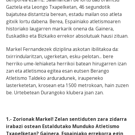
Gaztela eta Leongo Txapelketan, 46 segundotik
bajatutea distantzia berean, estadu mailan oso atleta
gitxik lortu dabena. Berea, Espainiako atletismoaren
historiako laugarren markarik onena da. Gainera,
Euskadiko eta Bizkaiko errekor absolutuak hausi zituan.
Markel Fernandezek diziplina askotan ibilitakoa da:
txirrindularitzan, ugerketan, esku-pelotan... bere
herriko ume-lehiaketa herrikoi batean hirugarren izan
zan eta atletismoa egitea esan eutsen Berango
Atletismo Taldeko arduradunek, iraupeneko
lasterketetan, krosean eta 1500 metrokoan, hain zuzen
be. Urtebetean Durangoko klubera joan zan.
1.- Zorionak Markel! Zelan sentiduten zara zidarra
irabazi ostean Estaldutako Munduko Atletismo
Txapelketan? Gainera, Espainiako errekorra egin