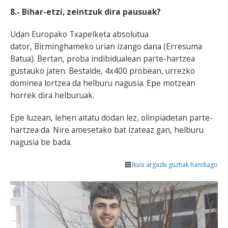
8.- Bihar-etzi, zeintzuk dira pausuak?
Udan Europako Txapelketa absolutua
dator,
Birminghameko urian izango dana (Erresuma
Batua). Bertan, proba indibidualean parte-hartzea
gustauko jaten. Bestalde, 4x400 probean, urrezko
dominea lortzea da helburu nagusia.
Epe motzean
horrek dira helburuak.
Epe luzean, lehen aitatu dodan lez, olinpiadetan parte-
hartzea da. Nire amesetako bat izateaz gan, helburu
nagusia be bada.
Ikusi argazki guztiak handiago