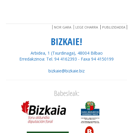
NOR GARA
LEGE OHARRA
PUBLIZIDADEA
BIZKAIE!
Arbidea, 1 (Txurdinaga), 48004 Bilbao
Erredakzinoa: Tel. 94 4162393 - Faxa 94 4150199
bizkaie@bizkaie.biz
Babesleak: