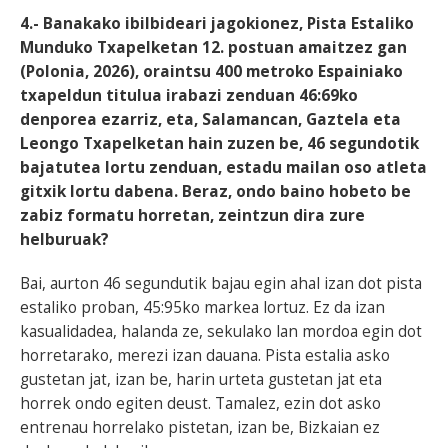
4.- Banakako ibilbideari jagokionez, Pista Estaliko
Munduko Txapelketan 12. postuan amaitzez gan
(Polonia, 2026), oraintsu 400 metroko Espainiako
txapeldun titulua irabazi zenduan 46:69ko
denporea ezarriz, eta, Salamancan, Gaztela eta
Leongo Txapelketan hain zuzen be, 46 segundotik
bajatutea lortu zenduan, estadu mailan oso atleta
gitxik lortu dabena. Beraz, ondo baino hobeto be
zabiz formatu horretan, zeintzun dira zure
helburuak?
Bai, aurton 46 segundutik bajau egin ahal izan dot pista
estaliko proban, 45:95ko markea lortuz. Ez da izan
kasualidadea, halanda ze, sekulako lan mordoa egin dot
horretarako, merezi izan dauana. Pista estalia asko
gustetan jat, izan be, harin urteta gustetan jat eta
horrek ondo egiten deust. Tamalez, ezin dot asko
entrenau horrelako pistetan, izan be, Bizkaian ez