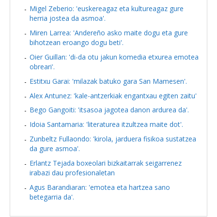
Migel Zeberio: 'euskereagaz eta kultureagaz gure
herria jostea da asmoa'.
Miren Larrea: 'Andereño asko maite dogu eta gure
bihotzean eroango dogu beti'.
Oier Guillan: 'di-da otu jakun komedia etxurea emotea
obreari'.
Estitxu Garai: 'milazak batuko gara San Mamesen'.
Alex Antunez: 'kale-antzerkiak engantxau egiten zaitu'
Bego Gangoiti: 'itsasoa jagotea danon ardurea da'.
Idoia Santamaria: 'literaturea itzultzea maite dot'.
Zunbeltz Fullaondo: 'kirola, jarduera fisikoa sustatzea
da gure asmoa'.
Erlantz Tejada boxeolari bizkaitarrak seigarrenez
irabazi dau profesionaletan
Agus Barandiaran: 'emotea eta hartzea sano
betegarria da'.