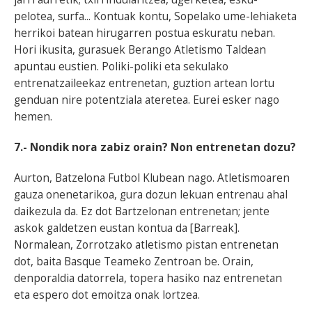
pelotea, surfa... Kontuak kontu, Sopelako ume-lehiaketa
herrikoi batean hirugarren postua eskuratu neban.
Hori ikusita, gurasuek Berango Atletismo Taldean
apuntau eustien. Poliki-poliki eta sekulako
entrenatzaileekaz entrenetan, guztion artean lortu
genduan nire potentziala ateretea. Eurei esker nago
hemen.
7.- Nondik nora zabiz orain? Non entrenetan dozu?
Aurton, Batzelona Futbol Klubean nago. Atletismoaren
gauza onenetarikoa, gura dozun lekuan entrenau ahal
daikezula da. Ez dot Bartzelonan entrenetan; jente
askok galdetzen eustan kontua da [Barreak].
Normalean, Zorrotzako atletismo pistan entrenetan
dot, baita Basque Teameko Zentroan be. Orain,
denporaldia datorrela, topera hasiko naz entrenetan
eta espero dot emoitza onak lortzea.