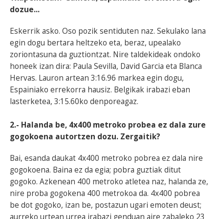
dozue...
Eskerrik asko. Oso pozik sentiduten naz. Sekulako lana
egin dogu bertara heltzeko eta, beraz, upealako
zoriontasuna da guztiontzat. Nire taldekideak ondoko
honeek izan dira: Paula Sevilla, David Garcia eta Blanca
Hervas. Lauron artean 3:16.96 markea egin dogu,
Espainiako errekorra hausiz. Belgikak irabazi eban
lasterketea, 3:15.60ko denporeagaz.
2.- Halanda be, 4x400 metroko probea ez dala zure
gogokoena autortzen dozu. Zergaitik?
Bai, esanda daukat 4x400 metroko pobrea ez dala nire
gogokoena. Baina ez da egia; pobra guztiak ditut
gogoko. Azkenean 400 metroko atletea naz, halanda ze,
nire proba gogokena 400 metrokoa da. 4x400 pobrea
be dot gogoko, izan be, postazun ugari emoten deust;
aurreko urtean urrea irabazi genduan aire zabaleko 23