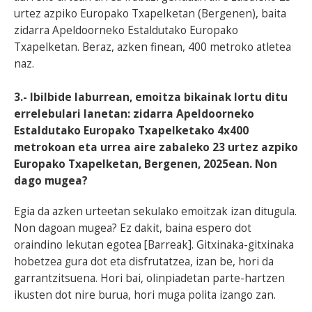
urtez azpiko Europako Txapelketan (Bergenen), baita
zidarra Apeldoorneko Estaldutako Europako
Txapelketan. Beraz, azken finean, 400 metroko atletea
naz.
3.- Ibilbide laburrean, emoitza bikainak lortu ditu
errelebulari lanetan: zidarra Apeldoorneko
Estaldutako Europako Txapelketako 4x400
metrokoan eta urrea aire zabaleko 23 urtez azpiko
Europako Txapelketan, Bergenen, 2025ean. Non
dago mugea?
Egia da azken urteetan sekulako emoitzak izan ditugula.
Non dagoan mugea? Ez dakit, baina espero dot
oraindino lekutan egotea [Barreak]. Gitxinaka-gitxinaka
hobetzea gura dot eta disfrutatzea, izan be, hori da
garrantzitsuena. Hori bai, olinpiadetan parte-hartzen
ikusten dot nire burua, hori muga polita izango zan.