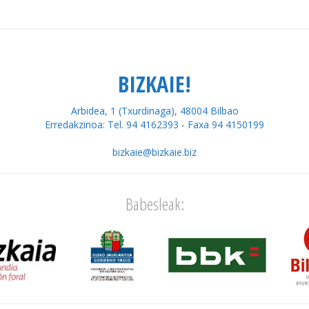
BIZKAIE!
Arbidea, 1 (Txurdinaga), 48004 Bilbao
Erredakzinoa: Tel. 94 4162393 - Faxa 94 4150199
bizkaie@bizkaie.biz
Babesleak: