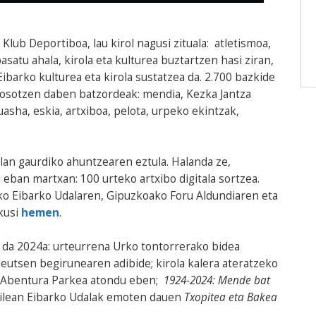
Klub Deportiboa, lau kirol nagusi zituala: atletismoa,
asatu ahala, kirola eta kulturea buztartzen hasi ziran,
ibarko kulturea eta kirola sustatzea da. 2.700 bazkide
 osotzen daben batzordeak: mendia, Kezka Jantza
uasha, eskia, artxiboa, pelota, urpeko ekintzak,
 lan gaurdiko ahuntzearen eztula. Halanda ze,
 eban martxan: 100 urteko artxibo digitala sortzea.
eko Eibarko Udalaren, Gipuzkoako Foru Aldundiaren eta
Ikusi
hemen
.
 da 2024a: urteurrena Urko tontorrerako bidea
 deutsen begirunearen adibide; kirola kalera ateratzeko
o Abentura Parkea atondu eben;
1924-2024: Mende bat
nilean Eibarko Udalak emoten dauen
Txopitea eta Bakea