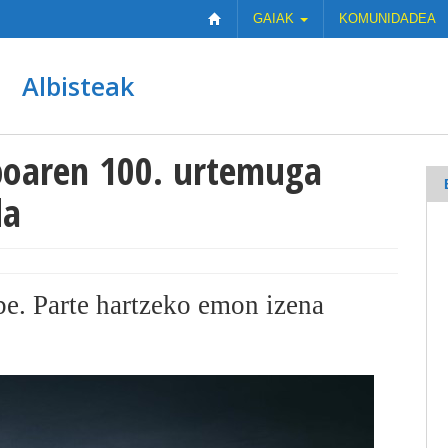
GAIAK
KOMUNIDADEA
Albisteak
boaren 100. urtemuga
da
be. Parte hartzeko emon izena