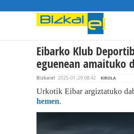
Eibarko Klub Deporti
eguenean amaituko 
Bizkaie!
2025-01-29 08:42
KIROLA
Urkotik Eibar argiztatuko da
hemen
.