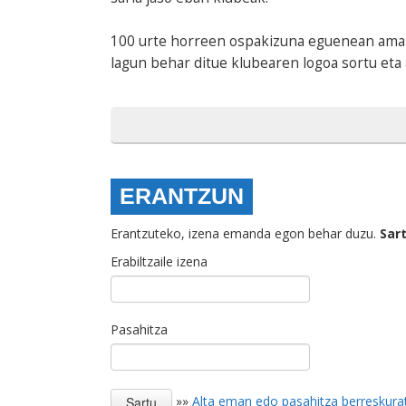
100 urte horreen ospakizuna eguenean amait
lagun behar ditue klubearen logoa sortu eta
ERANTZUN
Erantzuteko, izena emanda egon behar duzu.
Sar
Erabiltzaile izena
Pasahitza
»»
Alta eman edo pasahitza berreskura