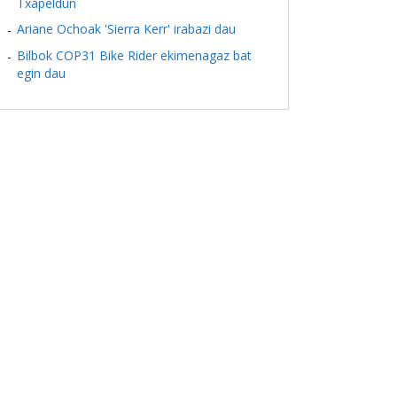
Txapeldun
Ariane Ochoak 'Sierra Kerr' irabazi dau
Bilbok COP31 Bike Rider ekimenagaz bat
egin dau