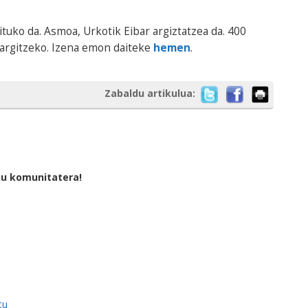
uko da. Asmoa, Urkotik Eibar argiztatzea da. 400
 argitzeko. Izena emon daiteke
hemen
.
Zabaldu artikulua:
tu komunitatera!
tu