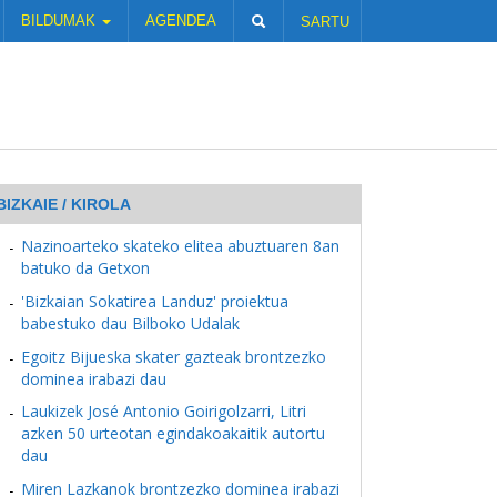
BILDUMAK
AGENDEA
SARTU
BIZKAIE / KIROLA
Nazinoarteko skateko elitea abuztuaren 8an
batuko da Getxon
'Bizkaian Sokatirea Landuz' proiektua
babestuko dau Bilboko Udalak
Egoitz Bijueska skater gazteak brontzezko
dominea irabazi dau
Laukizek José Antonio Goirigolzarri, Litri
azken 50 urteotan egindakoakaitik autortu
dau
Miren Lazkanok brontzezko dominea irabazi