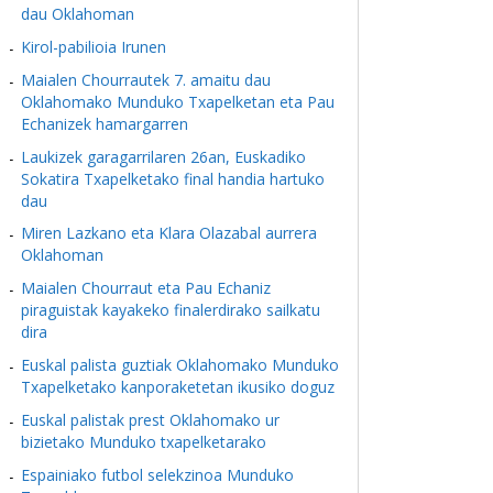
dau Oklahoman
Kirol-pabilioia Irunen
Maialen Chourrautek 7. amaitu dau
Oklahomako Munduko Txapelketan eta Pau
Echanizek hamargarren
Laukizek garagarrilaren 26an, Euskadiko
Sokatira Txapelketako final handia hartuko
dau
Miren Lazkano eta Klara Olazabal aurrera
Oklahoman
Maialen Chourraut eta Pau Echaniz
piraguistak kayakeko finalerdirako sailkatu
dira
Euskal palista guztiak Oklahomako Munduko
Txapelketako kanporaketetan ikusiko doguz
Euskal palistak prest Oklahomako ur
bizietako Munduko txapelketarako
Espainiako futbol selekzinoa Munduko