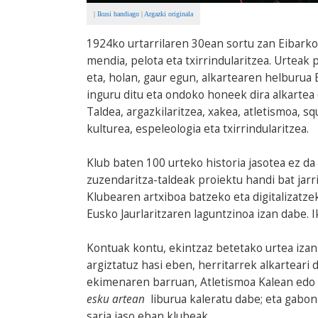
|
Ikusi handiago
|
Argazki originala
1924ko urtarrilaren 30ean sortu zan Eibarko 
mendia, pelota eta txirrindularitzea. Urteak p
eta, holan, gaur egun, alkartearen helburua E
inguru ditu eta ondoko honeek dira alkartea
Taldea, argazkilaritzea, xakea, atletismoa, sq
kulturea, espeleologia eta txirrindularitzea.
Klub baten 100 urteko historia jasotea ez da
zuzendaritza-taldeak proiektu handi bat jarri
Klubearen artxiboa batzeko eta digitalizatz
Eusko Jaurlaritzaren laguntzinoa izan dabe. 
Kontuak kontu, ekintzaz betetako urtea izan
argiztatuz hasi eben, herritarrek alkarteari
ekimenaren barruan, Atletismoa Kalean ed
esku artean
liburua kaleratu dabe; eta gabo
saria jaso eban klubeak.