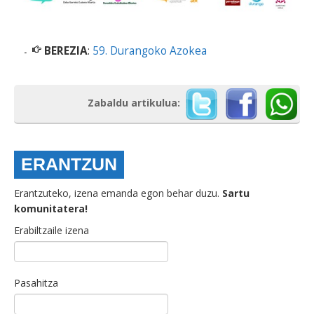
BEREZIA
:
59. Durangoko Azokea
Zabaldu artikulua:
ERANTZUN
Erantzuteko, izena emanda egon behar duzu.
Sartu
komunitatera!
Erabiltzaile izena
Pasahitza