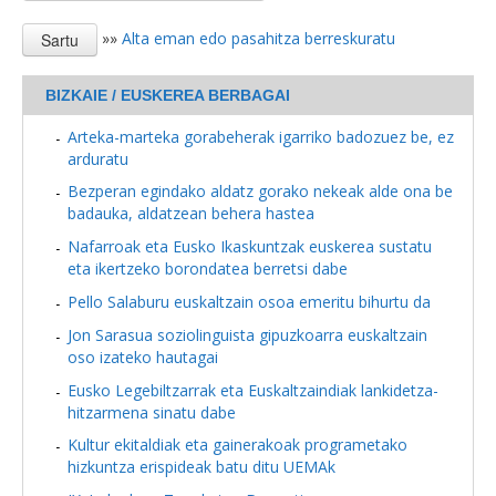
»»
Alta eman edo pasahitza berreskuratu
BIZKAIE / EUSKEREA BERBAGAI
Arteka-marteka gorabeherak igarriko badozuez be, ez
arduratu
Bezperan egindako aldatz gorako nekeak alde ona be
badauka, aldatzean behera hastea
Nafarroak eta Eusko Ikaskuntzak euskerea sustatu
eta ikertzeko borondatea berretsi dabe
Pello Salaburu euskaltzain osoa emeritu bihurtu da
Jon Sarasua soziolinguista gipuzkoarra euskaltzain
oso izateko hautagai
Eusko Legebiltzarrak eta Euskaltzaindiak lankidetza-
hitzarmena sinatu dabe
Kultur ekitaldiak eta gainerakoak programetako
hizkuntza erispideak batu ditu UEMAk