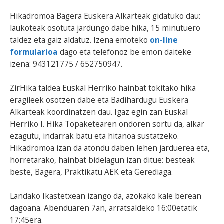
Hikadromoa Bagera Euskera Alkarteak gidatuko dau:
laukoteak osotuta jardungo dabe hika, 15 minutuero
taldez eta gaiz aldatuz. Izena emoteko
on-line
formularioa
dago eta telefonoz be emon daiteke
izena: 943121775 / 652750947.
ZirHika taldea Euskal Herriko hainbat tokitako hika
eragileek osotzen dabe eta Badihardugu Euskera
Alkarteak koordinatzen dau. Igaz egin zan Euskal
Herriko I. Hika Topaketearen ondoren sortu da, alkar
ezagutu, indarrak batu eta hitanoa sustatzeko.
Hikadromoa izan da atondu daben lehen jarduerea eta,
horretarako, hainbat bidelagun izan ditue: besteak
beste, Bagera, Praktikatu AEK eta Gerediaga.
Landako Ikastetxean izango da, azokako kale berean
dagoana. Abenduaren 7an, arratsaldeko 16:00etatik
17:45era.