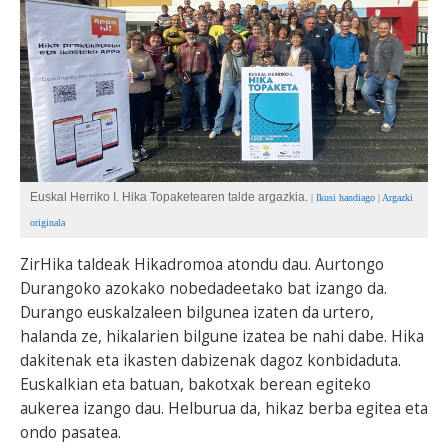
BEREZIAK
ARGAZKIAK
... AUKERA GEHIAGO
Euskal Herriko I. Hika Topaketearen talde argazkia.
|
Ikusi handiago
|
Argazki
originala
ZirHika taldeak Hikadromoa atondu dau. Aurtongo
Durangoko azokako nobedadeetako bat izango da.
Durango euskalzaleen bilgunea izaten da urtero,
halanda ze, hikalarien bilgune izatea be nahi dabe. Hika
dakitenak eta ikasten dabizenak dagoz konbidaduta.
Euskalkian eta batuan, bakotxak berean egiteko
aukerea izango dau. Helburua da, hikaz berba egitea eta
ondo pasatea.