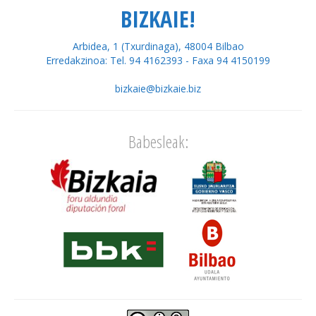
BIZKAIE!
Arbidea, 1 (Txurdinaga), 48004 Bilbao
Erredakzinoa: Tel. 94 4162393 - Faxa 94 4150199
bizkaie@bizkaie.biz
Babesleak: