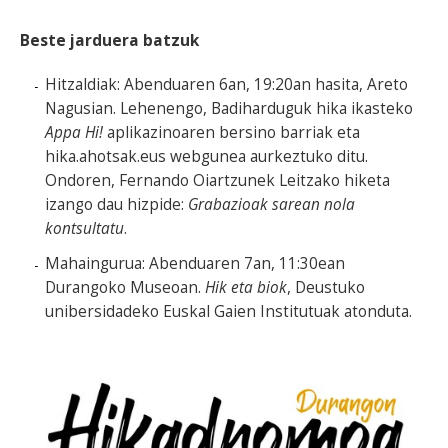
Beste jarduera batzuk
Hitzaldiak: Abenduaren 6an, 19:20an hasita, Areto
Nagusian. Lehenengo, Badiharduguk hika ikasteko
Appa Hi!
aplikazinoaren bersino barriak eta
hika.ahotsak.eus webgunea aurkeztuko ditu.
Ondoren, Fernando Oiartzunek Leitzako hiketa
izango dau hizpide:
Grabazioak sarean nola
kontsultatu
.
Mahaingurua: Abenduaren 7an, 11:30ean
Durangoko Museoan.
Hik eta biok
, Deustuko
unibersidadeko Euskal Gaien Institutuak atonduta.