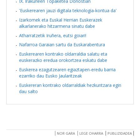
IX. Irakurleen Topaketea Donostian
'Euskerearen jauzi digitala teknologia-kontua da'
Izarkomek eta Euskal Herrian Euskerazek
alkarlanerako hitzarmena sinatu dabe
Atharratzetik Iruñera, eutsi goiari!
Nafarroa Garaian sartu da Euskarabentura
Euskerearen kontrako oldarraldia salatu eta
euskerazko eredua orokortzea eskatu dabe
Euskerea ezagutzearen egiaztapen-eredu barria
ezarriko dau Eusko Jaularitzeak
Euskereran kontrako oldarraldiak hezkuntzara egin
dau salto
NOR GARA
LEGE OHARRA
PUBLIZIDADEA