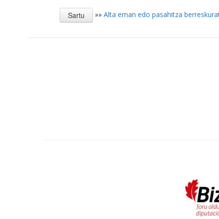
»»
Alta eman edo pasahitza berreskura