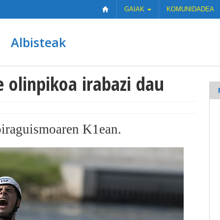
GAIAK
KOMUNIDADEA
Albisteak
 olinpikoa irabazi dau
piraguismoaren K1ean.