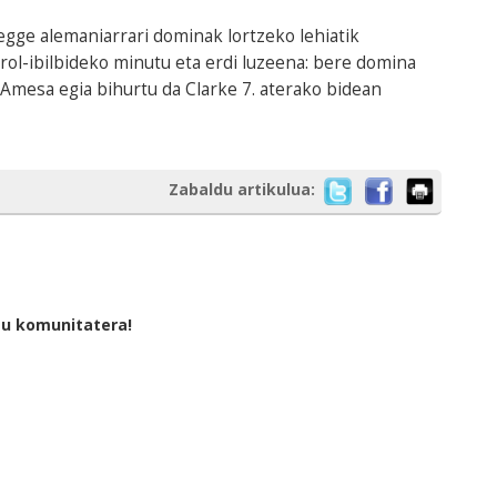
gge alemaniarrari dominak lortzeko lehiatik
rol-ibilbideko minutu eta erdi luzeena: bere domina
Amesa egia bihurtu da Clarke 7. aterako bidean
Zabaldu artikulua:
tu komunitatera!