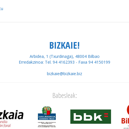
tu
BIZKAIE!
Arbidea, 1 (Txurdinaga), 48004 Bilbao
Erredakzinoa: Tel. 94 4162393 - Faxa 94 4150199
bizkaie@bizkaie.biz
Babesleak: