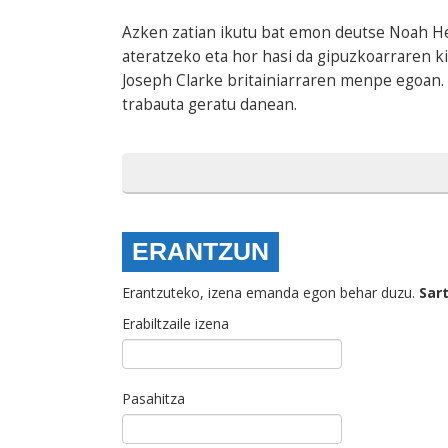
Azken zatian ikutu bat emon deutse Noah He
ateratzeko eta hor hasi da gipuzkoarraren ki
Joseph Clarke britainiarraren menpe egoan. 
trabauta geratu danean.
ERANTZUN
Erantzuteko, izena emanda egon behar duzu.
Sar
Erabiltzaile izena
Pasahitza