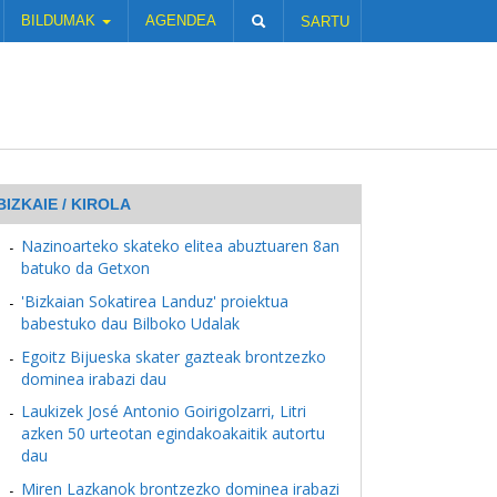
BILDUMAK
AGENDEA
SARTU
BIZKAIE / KIROLA
Nazinoarteko skateko elitea abuztuaren 8an
batuko da Getxon
'Bizkaian Sokatirea Landuz' proiektua
babestuko dau Bilboko Udalak
Egoitz Bijueska skater gazteak brontzezko
dominea irabazi dau
Laukizek José Antonio Goirigolzarri, Litri
azken 50 urteotan egindakoakaitik autortu
dau
Miren Lazkanok brontzezko dominea irabazi