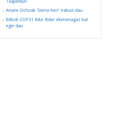
Txapeldun
Ariane Ochoak 'Sierra Kerr' irabazi dau
Bilbok COP31 Bike Rider ekimenagaz bat
egin dau