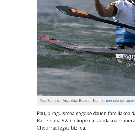
Pau Echaniz (Argazkia: Basque Team).
|
Ikusi handiago
|
Argazki
Pau, piraguismoa gogoko dauen familiakoa da
Bartzelona 92an olinpikoa izandakoa. Ganer
Chourrautegaz bizi da.