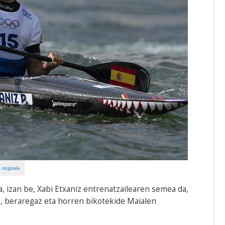
 originala
, izan be, Xabi Etxaniz entrenatzailearen semea da,
a, beraregaz eta horren bikotekide Maialen