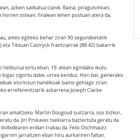
an, azken sailkatua izanik. Baina, piraguismoan,
 horren ostean, finalean lehen postuan atera da,
au, ames egiteko behar ziran 90 segundoetatik
2) eta Titouan Castryck frantziarrak (88.42) bakarrik
o helburua lortu eban. 19. atean egindako ikutu
 bigaz zigortu dabe, urrea kenduz. Hori bai, gainerako
ndoak etorkizun handikoak baino gehiago ziran.
tako erreferentziarik azkarrena Joseph Clarke
ziran amaitzeko. Martin Dougoud suitzarra, oso bizkor,
eratu da. Jiri Prskavec txekiarra baztertuta geratu da
a ibilbidearen erdian trabau da. Felix Oschmautz
bigarren jarraitzen eban hiru aurkariren faltan.