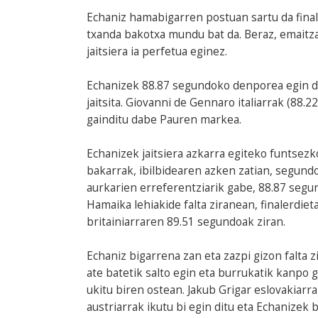
Echaniz hamabigarren postuan sartu da finale
txanda bakotxa mundu bat da. Beraz, emaitza
jaitsiera ia perfetua eginez.
Echanizek 88.87 segundoko denporea egin d
jaitsita. Giovanni de Gennaro italiarrak (88.2
gainditu dabe Pauren markea.
Echanizek jaitsiera azkarra egiteko funtsezk
bakarrak, ibilbidearen azken zatian, segundo
aurkarien erreferentziarik gabe, 88.87 segu
Hamaika lehiakide falta ziranean, finalerdie
britainiarraren 89.51 segundoak ziran.
Echaniz bigarrena zan eta zazpi gizon falta 
ate batetik salto egin eta burrukatik kanpo g
ukitu biren ostean. Jakub Grigar eslovakiarr
austriarrak ikutu bi egin ditu eta Echanizek 