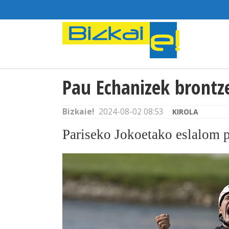
Pau Echanizek brontze
Bizkaie!
2024-08-02 08:53
KIROLA
Pariseko Jokoetako eslalom 