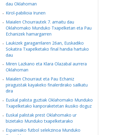
dau Oklahoman
Kirol-pabilioia Irunen
Maialen Chourrautek 7. amaitu dau
Oklahomako Munduko Txapelketan eta Pau
Echanizek hamargarren
Laukizek garagarrilaren 26an, Euskadiko
Sokatira Txapelketako final handia hartuko
dau
Miren Lazkano eta Klara Olazabal aurrera
Oklahoman
Maialen Chourraut eta Pau Echaniz
piraguistak kayakeko finalerdirako sailkatu
dira
Euskal palista guztiak Oklahomako Munduko
Txapelketako kanporaketetan ikusiko doguz
Euskal palistak prest Oklahomako ur
bizietako Munduko txapelketarako
Espainiako futbol selekzinoa Munduko