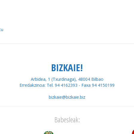
tu
BIZKAIE!
Arbidea, 1 (Txurdinaga), 48004 Bilbao
Erredakzinoa: Tel. 94 4162393 - Faxa 94 4150199
bizkaie@bizkaie.biz
Babesleak: