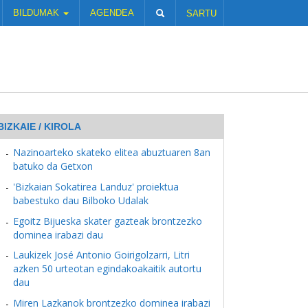
BILDUMAK
AGENDEA
SARTU
BIZKAIE / KIROLA
Nazinoarteko skateko elitea abuztuaren 8an
batuko da Getxon
'Bizkaian Sokatirea Landuz' proiektua
babestuko dau Bilboko Udalak
Egoitz Bijueska skater gazteak brontzezko
dominea irabazi dau
Laukizek José Antonio Goirigolzarri, Litri
azken 50 urteotan egindakoakaitik autortu
dau
Miren Lazkanok brontzezko dominea irabazi