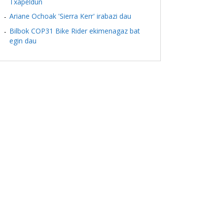
Txapeldun
Ariane Ochoak 'Sierra Kerr' irabazi dau
Bilbok COP31 Bike Rider ekimenagaz bat
egin dau