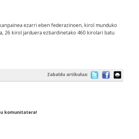
anpainea ezarri eben federazinoen, kirol munduko
, 26 kirol jarduera ezbardinetako 460 kirolari batu
Zabaldu artikulua:
tu komunitatera!