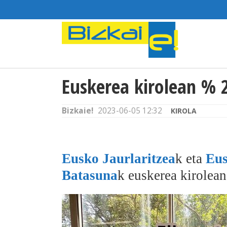
Euskerea kirolean % 
Bizkaie!
2023-06-05 12:32
KIROLA
Eusko Jaurlaritzea
k eta
Eus
Batasuna
k euskerea kirolean