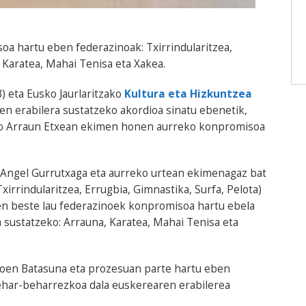
a hartu eben federazinoak: Txirrindularitzea,
, Karatea, Mahai Tenisa eta Xakea.
) eta Eusko Jaurlaritzako
Kultura eta Hizkuntzea
en erabilera sustatzeko akordioa sinatu ebenetik,
ioko Arraun Etxean ekimen honen aurreko konpromisoa
o Angel Gurrutxaga eta aurreko urtean ekimenagaz bat
xirrindularitzea, Errugbia, Gimnastika, Surfa, Pelota)
eben beste lau federazinoek konpromisoa hartu ebela
sustatzeko: Arrauna, Karatea, Mahai Tenisa eta
zinoen Batasuna eta prozesuan parte hartu eben
behar-beharrezkoa dala euskerearen erabilerea