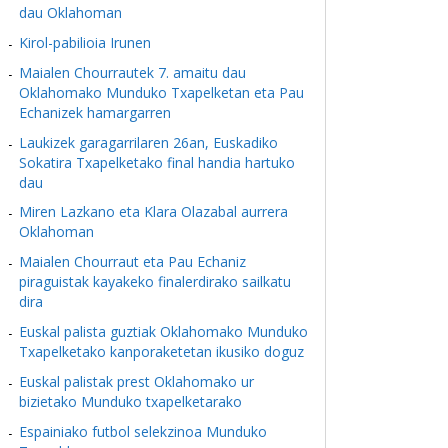
dau Oklahoman
Kirol-pabilioia Irunen
Maialen Chourrautek 7. amaitu dau
Oklahomako Munduko Txapelketan eta Pau
Echanizek hamargarren
Laukizek garagarrilaren 26an, Euskadiko
Sokatira Txapelketako final handia hartuko
dau
Miren Lazkano eta Klara Olazabal aurrera
Oklahoman
Maialen Chourraut eta Pau Echaniz
piraguistak kayakeko finalerdirako sailkatu
dira
Euskal palista guztiak Oklahomako Munduko
Txapelketako kanporaketetan ikusiko doguz
Euskal palistak prest Oklahomako ur
bizietako Munduko txapelketarako
Espainiako futbol selekzinoa Munduko