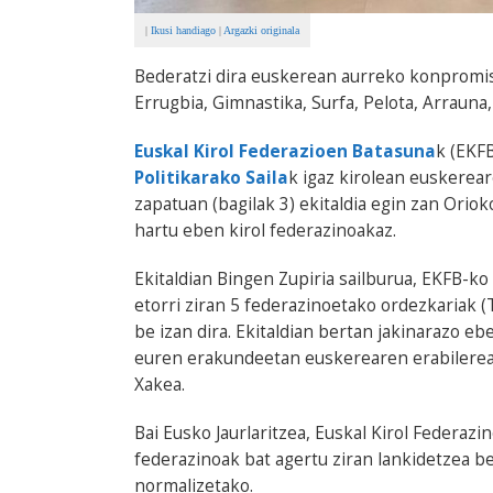
|
Ikusi handiago
|
Argazki originala
Bederatzi dira euskerean aurreko konpromiso
Errugbia, Gimnastika, Surfa, Pelota, Arrauna
Euskal Kirol Federazioen Batasuna
k (EKFB
Politikarako Saila
k igaz kirolean euskerear
zapatuan (bagilak 3) ekitaldia egin zan Or
hartu eben kirol federazinoakaz.
Ekitaldian Bingen Zupiria sailburua, EKFB-k
etorri ziran 5 federazinoetako ordezkariak (T
be izan dira. Ekitaldian bertan jakinarazo 
euren erakundeetan euskerearen erabilerea 
Xakea.
Bai Eusko Jaurlaritzea, Euskal Kirol Federa
federazinoak bat agertu ziran lankidetzea 
normalizetako.