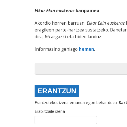
Elkar Ekin euskeraz
kanpainea
Akordio horren barruan,
Elkar Ekin euskeraz
k
eragileen parte-hartzea sustatzeko. Danetara
dira, 66 argazki eta bideo landuz.
Informazino gehiago
hemen
.
ERANTZUN
Erantzuteko, izena emanda egon behar duzu.
Sar
Erabiltzaile izena