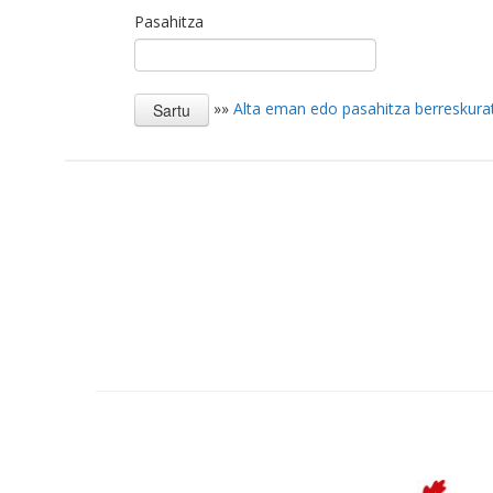
Pasahitza
»»
Alta eman edo pasahitza berreskura