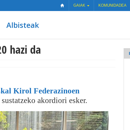
GAIAK
KOMUNIDADEA
Albisteak
20 hazi da
kal Kirol Federazinoen
 sustatzeko akordiori esker.