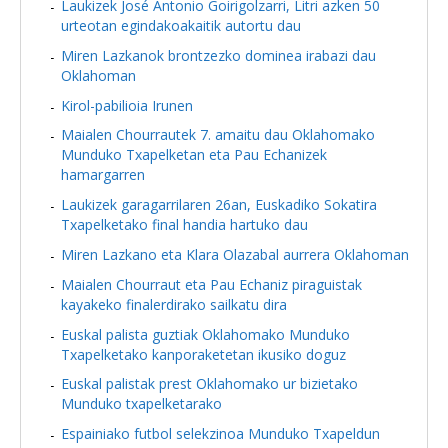
Laukizek José Antonio Goirigolzarri, Litri azken 50
urteotan egindakoakaitik autortu dau
Miren Lazkanok brontzezko dominea irabazi dau
Oklahoman
Kirol-pabilioia Irunen
Maialen Chourrautek 7. amaitu dau Oklahomako
Munduko Txapelketan eta Pau Echanizek
hamargarren
Laukizek garagarrilaren 26an, Euskadiko Sokatira
Txapelketako final handia hartuko dau
Miren Lazkano eta Klara Olazabal aurrera Oklahoman
Maialen Chourraut eta Pau Echaniz piraguistak
kayakeko finalerdirako sailkatu dira
Euskal palista guztiak Oklahomako Munduko
Txapelketako kanporaketetan ikusiko doguz
Euskal palistak prest Oklahomako ur bizietako
Munduko txapelketarako
Espainiako futbol selekzinoa Munduko Txapeldun