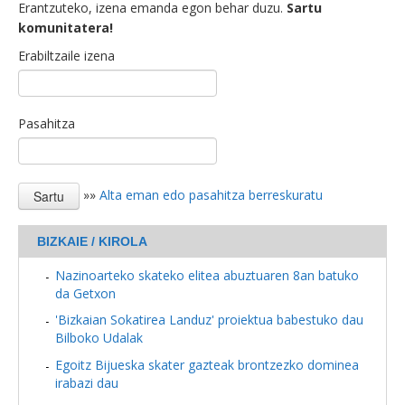
Erantzuteko, izena emanda egon behar duzu.
Sartu
komunitatera!
Erabiltzaile izena
Pasahitza
»»
Alta eman edo pasahitza berreskuratu
BIZKAIE / KIROLA
Nazinoarteko skateko elitea abuztuaren 8an batuko
da Getxon
'Bizkaian Sokatirea Landuz' proiektua babestuko dau
Bilboko Udalak
Egoitz Bijueska skater gazteak brontzezko dominea
irabazi dau