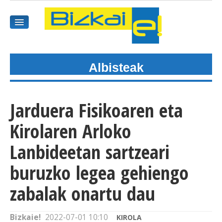
Albisteak
HASIEREA
HARPIDETU
Jarduera Fisikoaren eta
GAIAK
Kirolaren Arloko
AGENDEA
Lanbideetan sartzeari
buruzko legea gehiengo
KOMUNITATEA
zabalak onartu dau
ALBISTE GUZTIAK
BIDEOAK
Bizkaie!
2022-07-01 10:10
KIROLA