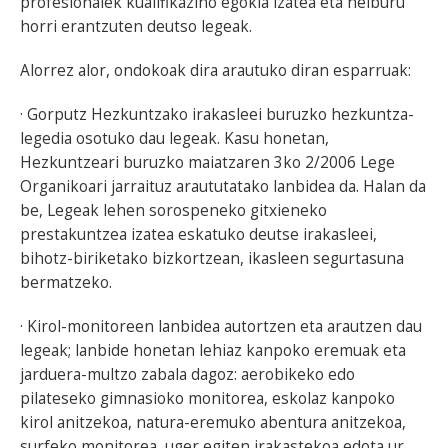
profesionalek kualifikazino egokia izatea eta helburu
horri erantzuten deutso legeak.
Alorrez alor, ondokoak dira arautuko diran esparruak:
· Gorputz Hezkuntzako irakasleei buruzko hezkuntza-
legedia osotuko dau legeak. Kasu honetan,
Hezkuntzeari buruzko maiatzaren 3ko 2/2006 Lege
Organikoari jarraituz araututatako lanbidea da. Halan da
be, Legeak lehen sorospeneko gitxieneko
prestakuntzea izatea eskatuko deutse irakasleei,
bihotz-biriketako bizkortzean, ikasleen segurtasuna
bermatzeko.
· Kirol-monitoreen lanbidea autortzen eta arautzen dau
legeak; lanbide honetan lehiaz kanpoko eremuak eta
jarduera-multzo zabala dagoz: aerobikeko edo
pilateseko gimnasioko monitorea, eskolaz kanpoko
kirol anitzekoa, natura-eremuko abentura anitzekoa,
surfeko monitorea, uger egiten irakastekoa edota ur