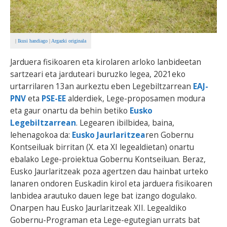
|
Ikusi handiago
|
Argazki originala
Jarduera fisikoaren eta kirolaren arloko lanbideetan
sartzeari eta jarduteari buruzko legea, 2021eko
urtarrilaren 13an aurkeztu eben Legebiltzarrean
EAJ-
PNV
eta
PSE-EE
alderdiek, Lege-proposamen modura
eta gaur onartu da behin betiko
Eusko
Legebiltzarrean
. Legearen ibilbidea, baina,
lehenagokoa da:
Eusko Jaurlaritzea
ren Gobernu
Kontseiluak birritan (X. eta XI legealdietan) onartu
ebalako Lege-proiektua Gobernu Kontseiluan. Beraz,
Eusko Jaurlaritzeak poza agertzen dau hainbat urteko
lanaren ondoren Euskadin kirol eta jarduera fisikoaren
lanbidea arautuko dauen lege bat izango dogulako.
Onarpen hau Eusko Jaurlaritzeak XII. Legealdiko
Gobernu-Programan eta Lege-egutegian urrats bat