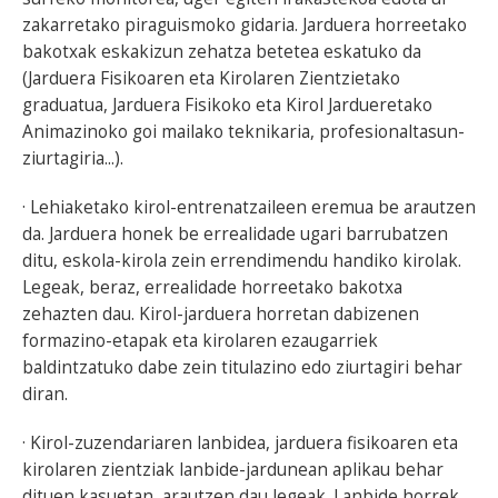
zakarretako piraguismoko gidaria. Jarduera horreetako
bakotxak eskakizun zehatza betetea eskatuko da
(Jarduera Fisikoaren eta Kirolaren Zientzietako
graduatua, Jarduera Fisikoko eta Kirol Jardueretako
Animazinoko goi mailako teknikaria, profesionaltasun-
ziurtagiria...).
· Lehiaketako kirol-entrenatzaileen eremua be arautzen
da. Jarduera honek be errealidade ugari barrubatzen
ditu, eskola-kirola zein errendimendu handiko kirolak.
Legeak, beraz, errealidade horreetako bakotxa
zehazten dau. Kirol-jarduera horretan dabizenen
formazino-etapak eta kirolaren ezaugarriek
baldintzatuko dabe zein titulazino edo ziurtagiri behar
diran.
· Kirol-zuzendariaren lanbidea, jarduera fisikoaren eta
kirolaren zientziak lanbide-jardunean aplikau behar
dituen kasuetan, arautzen dau legeak. Lanbide horrek