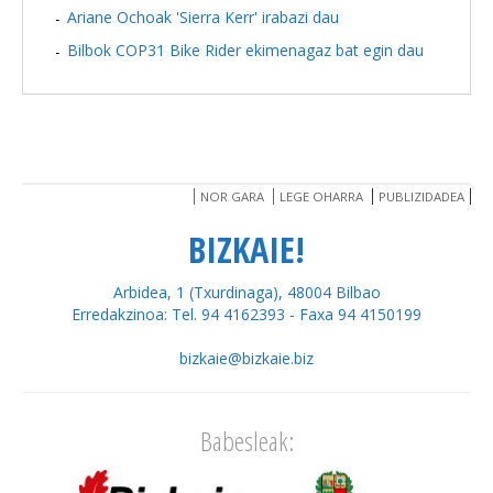
Ariane Ochoak 'Sierra Kerr' irabazi dau
Bilbok COP31 Bike Rider ekimenagaz bat egin dau
NOR GARA
LEGE OHARRA
PUBLIZIDADEA
BIZKAIE!
Arbidea, 1 (Txurdinaga), 48004 Bilbao
Erredakzinoa: Tel. 94 4162393 - Faxa 94 4150199
bizkaie@bizkaie.biz
Babesleak: