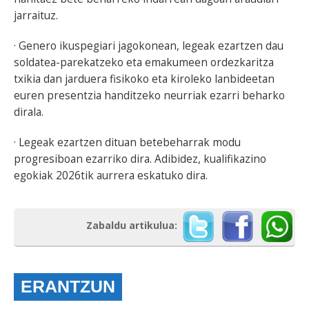
jarraituz.
· Genero ikuspegiari jagokonean, legeak ezartzen dau
soldatea-parekatzeko eta emakumeen ordezkaritza
txikia dan jarduera fisikoko eta kiroleko lanbideetan
euren presentzia handitzeko neurriak ezarri beharko
dirala.
· Legeak ezartzen dituan betebeharrak modu
progresiboan ezarriko dira. Adibidez, kualifikazino
egokiak 2026tik aurrera eskatuko dira.
Zabaldu artikulua:
ERANTZUN