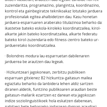
zuzendaritza, programazino, plangintza, koordinazino,
kontrol eta gainbegiratze teknikoakaz lotutako jarduera
profesionalak egitea ahalbidetzen dau. Kasu honetan
jarduera-esparruaren araberako titulazinoa beharko da:
ikastetxe bateko eskola-kiroleko koordinatzailea, kirol-
alkarte jakin bateko koordinatzailea, alkarte federatu
bateko kirol-zuzendaria edo fitness-zentro bateko ur-
jardueretako koordinatzailea.
· Bolondres modura lau esparruetan dabilenaren
jarduerea be arautzen dau legeak.
· Hizkuntzeari jagokonean, zerbitzu publikoen
esparruan gitxienez B2 hizkuntza-gaitasun mailea
egiaztatu beharko da lanbidera lehen aldiz sartzen
diranen aldetik, funtzino publikoaren araudian beste
gaitasun-mailarik ezartzen ez danean eta jagokozan
indize soziolinguistikoek hola eskatzen dabenean,
nahitaez bete beharreko indarrean dagoan araudiari