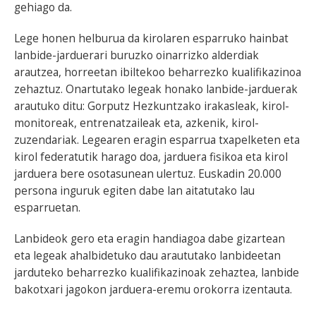
gehiago da.
Lege honen helburua da kirolaren esparruko hainbat
lanbide-jarduerari buruzko oinarrizko alderdiak
arautzea, horreetan ibiltekoo beharrezko kualifikazinoa
zehaztuz. Onartutako legeak honako lanbide-jarduerak
arautuko ditu: Gorputz Hezkuntzako irakasleak, kirol-
monitoreak, entrenatzaileak eta, azkenik, kirol-
zuzendariak. Legearen eragin esparrua txapelketen eta
kirol federatutik harago doa, jarduera fisikoa eta kirol
jarduera bere osotasunean ulertuz. Euskadin 20.000
persona inguruk egiten dabe lan aitatutako lau
esparruetan.
Lanbideok gero eta eragin handiagoa dabe gizartean
eta legeak ahalbidetuko dau araututako lanbideetan
jarduteko beharrezko kualifikazinoak zehaztea, lanbide
bakotxari jagokon jarduera-eremu orokorra izentauta.