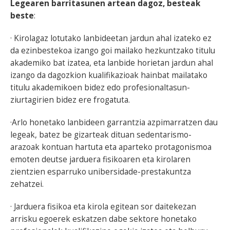
Legearen barritasunen artean dagoz, besteak
beste
:
· Kirolagaz lotutako lanbideetan jardun ahal izateko ez
da ezinbestekoa izango goi mailako hezkuntzako titulu
akademiko bat izatea, eta lanbide horietan jardun ahal
izango da dagozkion kualifikazioak hainbat mailatako
titulu akademikoen bidez edo profesionaltasun-
ziurtagirien bidez ere frogatuta.
·Arlo honetako lanbideen garrantzia azpimarratzen dau
legeak, batez be gizarteak dituan sedentarismo-
arazoak kontuan hartuta eta aparteko protagonismoa
emoten deutse jarduera fisikoaren eta kirolaren
zientzien esparruko unibersidade-prestakuntza
zehatzei.
· Jarduera fisikoa eta kirola egitean sor daitekezan
arrisku egoerek eskatzen dabe sektore honetako