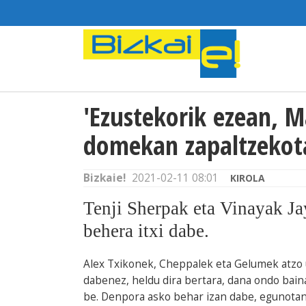
'Ezustekorik ezean, 
domekan zapaltzekot
Bizkaie!
2021-02-11 08:01
KIROLA
Tenji Sherpak eta Vinayak Ja
behera itxi dabe.
Alex Txikonek, Cheppalek eta Gelumek atzo
dabenez, heldu dira bertara, dana ondo baina
be. Denpora asko behar izan dabe, egunotan