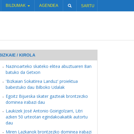
BILDUMAK
AGENDEA
SARTU
BIZKAIE / KIROLA
Nazinoarteko skateko elitea abuztuaren 8an
batuko da Getxon
'Bizkaian Sokatirea Landuz' proiektua
babestuko dau Bilboko Udalak
Egoitz Bijueska skater gazteak brontzezko
dominea irabazi dau
Laukizek José Antonio Goirigolzarri, Litri
azken 50 urteotan egindakoakaitik autortu
dau
Miren Lazkanok brontzezko dominea irabazi