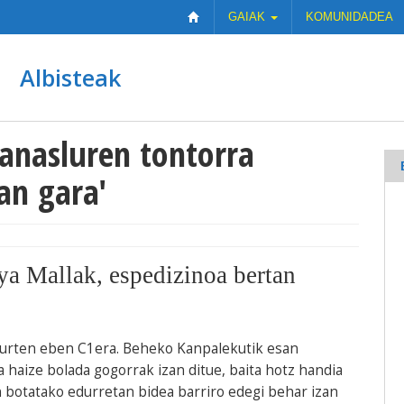
GAIAK
KOMUNIDADEA
Albisteak
Manasluren tontorra
an gara'
ya Mallak, espedizinoa bertan
 urten eben C1era. Beheko Kanpalekutik esan
 haize bolada gogorrak izan ditue, baita hotz handia
 botatako edurretan bidea barriro edegi behar izan