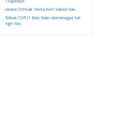
Txapeldun
Ariane Ochoak 'Sierra Kerr' irabazi dau
Bilbok COP31 Bike Rider ekimenagaz bat
egin dau