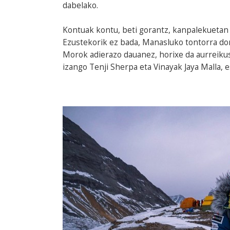
dabelako.
Kontuak kontu, beti gorantz, kanpalekuetan
Ezustekorik ez bada, Manasluko tontorra do
Morok adierazo dauanez, horixe da aurreikusi
izango Tenji Sherpa eta Vinayak Jaya Malla, 