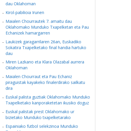
dau Oklahoman
Kirol-pabilioia Irunen
Maialen Chourrautek 7. amaitu dau
Oklahomako Munduko Txapelketan eta Pau
Echanizek hamargarren
Laukizek garagarrilaren 26an, Euskadiko
Sokatira Txapelketako final handia hartuko
dau
Miren Lazkano eta Klara Olazabal aurrera
Oklahoman
Maialen Chourraut eta Pau Echaniz
piraguistak kayakeko finalerdirako sailkatu
dira
Euskal palista guztiak Oklahomako Munduko
Txapelketako kanporaketetan ikusiko doguz
Euskal palistak prest Oklahomako ur
bizietako Munduko txapelketarako
Espainiako futbol selekzinoa Munduko