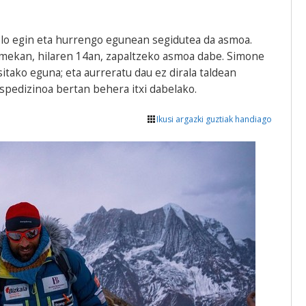
 lo egin eta hurrengo egunean segidutea da asmoa.
mekan, hilaren 14an, zapaltzeko asmoa dabe.
Simone
tako eguna; eta aurreratu dau ez dirala taldean
espedizinoa bertan behera itxi dabelako.
Ikusi argazki guztiak handiago