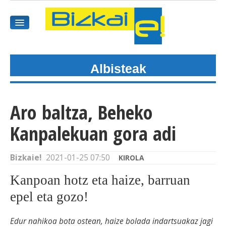
Albisteak
HASIEREA
HARPIDETU
Aro baltza, Beheko
GAIAK
Kanpalekuan gora adi
AGENDEA
Bizkaie!
2021-01-25 07:50
KIROLA
KOMUNITATEA
Kanpoan hotz eta haize, barruan
ALBISTE GUZTIAK
epel eta gozo!
BIDEOAK
Edur nahikoa bota ostean, haize bolada indartsuakaz jagi