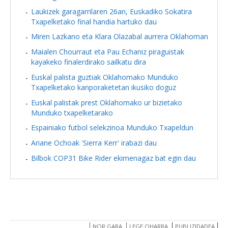
Laukizek garagarrilaren 26an, Euskadiko Sokatira
Txapelketako final handia hartuko dau
Miren Lazkano eta Klara Olazabal aurrera Oklahoman
Maialen Chourraut eta Pau Echaniz piraguistak
kayakeko finalerdirako sailkatu dira
Euskal palista guztiak Oklahomako Munduko
Txapelketako kanporaketetan ikusiko doguz
Euskal palistak prest Oklahomako ur bizietako
Munduko txapelketarako
Espainiako futbol selekzinoa Munduko Txapeldun
Ariane Ochoak 'Sierra Kerr' irabazi dau
Bilbok COP31 Bike Rider ekimenagaz bat egin dau
NOR GARA
LEGE OHARRA
PUBLIZIDADEA