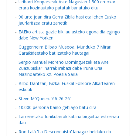
Uribarri Konparseak Aste Nagusian 1.500 errioxar
erara kozinautako patatak banatuko ditu
90 urte joan dira Gerra Zibila hasi eta lehen Eusko
Jaurlaritzea eratu zanetik
EAEko artista gazte bik lau asteko egonaldia egingo
dabe New Yorken
Guggenheim Bilbao Museoa, Munduko 7 Mirari
Garaikideetako bat izateko hautagai
Sergio Manuel Moreno Domínguezek eta Ane
Zuazubiskar Iñarrak irabazi dabe Iruña Uria
Nazinoarteko XX. Poesia Saria
Bilbo Dantzan, Bizkai Euskal Folklore Alkartearen
eskutik
Steve MᶜQueen: '66-76-26'
10.000 persona baino gehiago batu dira
Larreinetako funikularrak kabina birgaitua estreinau
dau
Ron Lalá 'La Desconquista' lanagaz helduko da