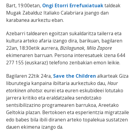
Bart, 19:00etan,
Ongi Etorri Errefuxiatuak
taldeak
Mugak Zabalduz Italiako Calabriara joango dan
karabanea aurkeztu eban.
Azebarri taldearen egoitzan sukaldaritza tailerra eta
kultura arteko afaria izango dira, barikuan, bagilaren
22an, 18:30etik aurrera,
Bizilagunak, Mila Zapore
ekimenaren barruan. Persona interesatuek izena 644
277 155 (euskaraz) telefono zenbakian emon leikie.
Bagilaren 22tik 24ra,
Save the Children
alkarteak Giza
liburutegia kanpaina ibiltaria aurkeztuko dau,
Haur
etorkinen ahotsa
: eurei eta euren eskubideei lotutako
jarrera kritiko eta eraldatzailea sendotzako
sentsibilizazino programearen barrukoa, Areetako
Geltokia plazan. Bertokoen eta esperientzia migratzaile
edo babes bila ibili diranen arteko topalekua sustatzen
dauen ekimena izango da.