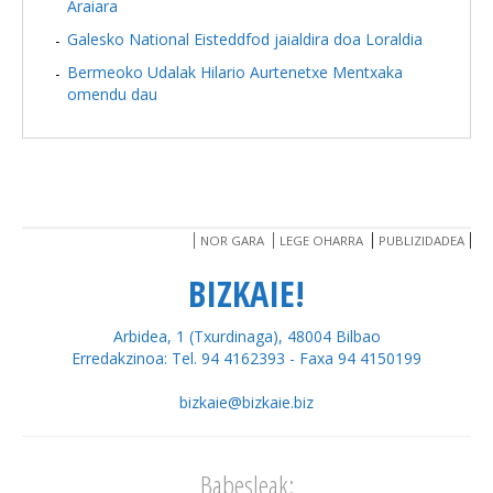
Araiara
Galesko National Eisteddfod jaialdira doa Loraldia
Bermeoko Udalak Hilario Aurtenetxe Mentxaka
omendu dau
NOR GARA
LEGE OHARRA
PUBLIZIDADEA
BIZKAIE!
Arbidea, 1 (Txurdinaga), 48004 Bilbao
Erredakzinoa: Tel. 94 4162393 - Faxa 94 4150199
bizkaie@bizkaie.biz
Babesleak: