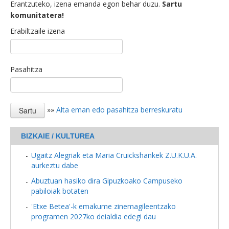
Erantzuteko, izena emanda egon behar duzu.
Sartu
komunitatera!
Erabiltzaile izena
Pasahitza
»»
Alta eman edo pasahitza berreskuratu
BIZKAIE / KULTUREA
Ugaitz Alegriak eta Maria Cruickshankek Z.U.K.U.A.
aurkeztu dabe
Abuztuan hasiko dira Gipuzkoako Campuseko
pabiloiak botaten
'Etxe Betea'-k emakume zinemagileentzako
programen 2027ko deialdia edegi dau