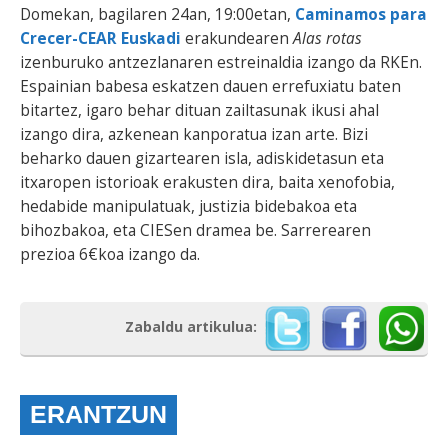
Domekan, bagilaren 24an, 19:00etan,
Caminamos para
Crecer-CEAR Euskadi
erakundearen
Alas rotas
izenburuko antzezlanaren estreinaldia izango da RKEn.
Espainian babesa eskatzen dauen errefuxiatu baten
bitartez, igaro behar dituan zailtasunak ikusi ahal
izango dira, azkenean kanporatua izan arte. Bizi
beharko dauen gizartearen isla, adiskidetasun eta
itxaropen istorioak erakusten dira, baita xenofobia,
hedabide manipulatuak, justizia bidebakoa eta
bihozbakoa, eta CIESen dramea be. Sarrerearen
prezioa 6€koa izango da.
Zabaldu artikulua:
ERANTZUN