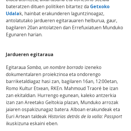
bateratzen dituen politiken bitartez da
Getxoko
Udala
k, hainbat erakunderen laguntzinoagaz,
antolatutako jardueren egitarauaren helburua, gaur,
bagilaren 20an antolatzen dan Errefuxiatuen Munduko
Egunaren harian.
Jardueren egitaraua
Egitaraua
Samba, un nombre borrado
izeneko
dokumentalaren proiekzinoa eta ondorengo
barriketaldiagaz hasi zan, bagilaren 16an, 12:00etan,
Romo Kultur Etxean, RKEn. Mahmoud Traoré be izan
zan ekitaldian. Hurrengo egunean, kaleko antzerkia
izan zan Areetako Geltokia plazan, Munduko arrozak
jaiaren ospakizunagaz batera. Alboan erakundeak eta
Euri Artean taldeak
Historias detrás de la valla: Passport
ikuskizuna eskaini eben.