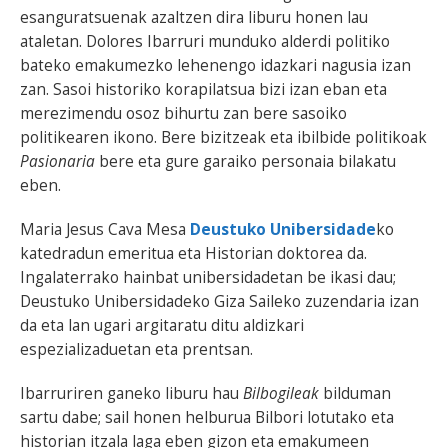
esanguratsuenak azaltzen dira liburu honen lau
ataletan. Dolores Ibarruri munduko alderdi politiko
bateko emakumezko lehenengo idazkari nagusia izan
zan. Sasoi historiko korapilatsua bizi izan eban eta
merezimendu osoz bihurtu zan bere sasoiko
politikearen ikono. Bere bizitzeak eta ibilbide politikoak
Pasionaria
bere eta gure garaiko personaia bilakatu
eben.
Maria Jesus Cava Mesa
Deustuko Unibersidade
ko
katedradun emeritua eta Historian doktorea da.
Ingalaterrako hainbat unibersidadetan be ikasi dau;
Deustuko Unibersidadeko Giza Saileko zuzendaria izan
da eta lan ugari argitaratu ditu aldizkari
espezializaduetan eta prentsan.
Ibarruriren ganeko liburu hau
Bilbogileak
bilduman
sartu dabe; sail honen helburua Bilbori lotutako eta
historian itzala laga eben gizon eta emakumeen