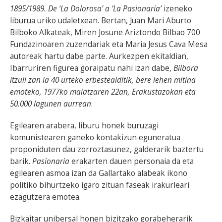
1895/1989. De ‘La Dolorosa’ a ‘La Pasionaria’
izeneko
liburua uriko udaletxean. Bertan, Juan Mari Aburto
Bilboko Alkateak, Miren Josune Ariztondo Bilbao 700
Fundazinoaren zuzendariak eta Maria Jesus Cava Mesa
autoreak hartu dabe parte. Aurkezpen ekitaldian,
Ibarruriren figurea goraipatu nahi izan dabe,
Bilbora
itzuli zan ia 40 urteko erbestealditik, bere lehen mitina
emoteko, 1977ko maiatzaren 22an, Erakustazokan eta
50.000 lagunen aurrean
.
Egilearen arabera, liburu honek buruzagi
komunistearen ganeko kontakizun eguneratua
proponiduten dau zorroztasunez, galderarik baztertu
barik.
Pasionaria
erakarten dauen personaia da eta
egilearen asmoa izan da Gallartako alabeak ikono
politiko bihurtzeko igaro zituan faseak irakurleari
ezagutzera emotea.
Bizkaitar unibersal honen bizitzako gorabeherarik