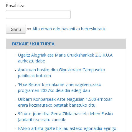
Pasahitza
»»
Alta eman edo pasahitza berreskuratu
BIZKAIE / KULTUREA
Ugaitz Alegriak eta Maria Cruickshankek Z.U.K.U.A.
aurkeztu dabe
Abuztuan hasiko dira Gipuzkoako Campuseko
pabiloiak botaten
'Etxe Betea'-k emakume zinemagileentzako
programen 2027ko deialdia edegi dau
Uribarri Konparseak Aste Nagusian 1.500 errioxar
erara kozinautako patatak banatuko ditu
90 urte joan dira Gerra Zibila hasi eta lehen Eusko
Jaurlaritzea eratu zanetik
EAEko artista gazte bik lau asteko egonaldia egingo