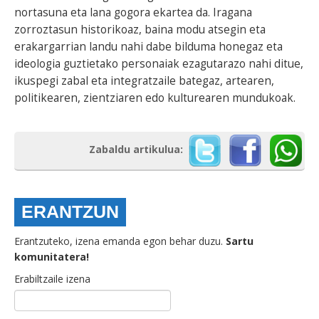
nortasuna eta lana gogora ekartea da. Iragana
zorroztasun historikoaz, baina modu atsegin eta
erakargarrian landu nahi dabe bilduma honegaz eta
ideologia guztietako personaiak ezagutarazo nahi ditue,
ikuspegi zabal eta integratzaile bategaz, artearen,
politikearen, zientziaren edo kulturearen mundukoak.
Zabaldu artikulua:
ERANTZUN
Erantzuteko, izena emanda egon behar duzu.
Sartu
komunitatera!
Erabiltzaile izena