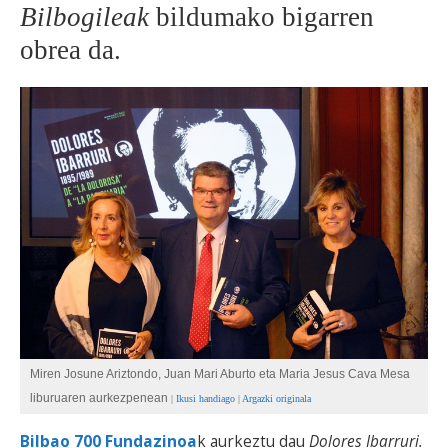
Bilbogileak
bildumako bigarren
BEREZIAK
obrea da.
ARGAZKIAK
... AUKERA GEHIAGO
Miren Josune Ariztondo, Juan Mari Aburto eta Maria Jesus Cava Mesa
liburuaren aurkezpenean
|
Ikusi handiago
|
Argazki originala
Bilbao 700 Fundazinoa
k aurkeztu dau
Dolores Ibarruri.