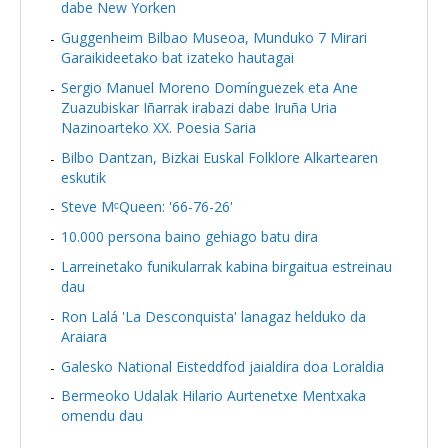
dabe New Yorken
Guggenheim Bilbao Museoa, Munduko 7 Mirari
Garaikideetako bat izateko hautagai
Sergio Manuel Moreno Domínguezek eta Ane
Zuazubiskar Iñarrak irabazi dabe Iruña Uria
Nazinoarteko XX. Poesia Saria
Bilbo Dantzan, Bizkai Euskal Folklore Alkartearen
eskutik
Steve MᶜQueen: '66-76-26'
10.000 persona baino gehiago batu dira
Larreinetako funikularrak kabina birgaitua estreinau
dau
Ron Lalá 'La Desconquista' lanagaz helduko da
Araiara
Galesko National Eisteddfod jaialdira doa Loraldia
Bermeoko Udalak Hilario Aurtenetxe Mentxaka
omendu dau