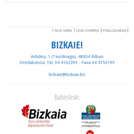
NOR GARA
LEGE OHARRA
PUBLIZIDADEA
BIZKAIE!
Arbidea, 1 (Txurdinaga), 48004 Bilbao
Erredakzinoa: Tel. 94 4162393 - Faxa 94 4150199
bizkaie@bizkaie.biz
Babesleak: