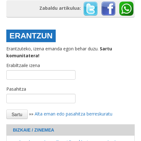
Zabaldu artikulua:
ERANTZUN
Erantzuteko, izena emanda egon behar duzu.
Sartu
komunitatera!
Erabiltzaile izena
Pasahitza
»»
Alta eman edo pasahitza berreskuratu
BIZKAIE / ZINEMEA