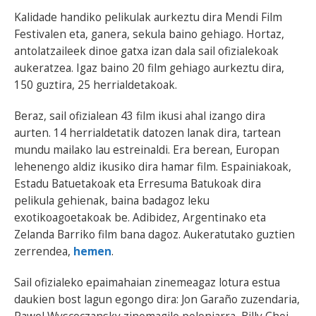
Kalidade handiko pelikulak aurkeztu dira Mendi Film
Festivalen eta, ganera, sekula baino gehiago. Hortaz,
antolatzaileek dinoe gatxa izan dala sail ofizialekoak
aukeratzea. Igaz baino 20 film gehiago aurkeztu dira,
150 guztira, 25 herrialdetakoak.
Beraz, sail ofizialean 43 film ikusi ahal izango dira
aurten. 14 herrialdetatik datozen lanak dira, tartean
mundu mailako lau estreinaldi. Era berean, Europan
lehenengo aldiz ikusiko dira hamar film. Espainiakoak,
Estadu Batuetakoak eta Erresuma Batukoak dira
pelikula gehienak, baina badagoz leku
exotikoagoetakoak be. Adibidez, Argentinako eta
Zelanda Barriko film bana dagoz. Aukeratutako guztien
zerrendea,
hemen
.
Sail ofizialeko epaimahaian zinemeagaz lotura estua
daukien bost lagun egongo dira: Jon Garaño zuzendaria,