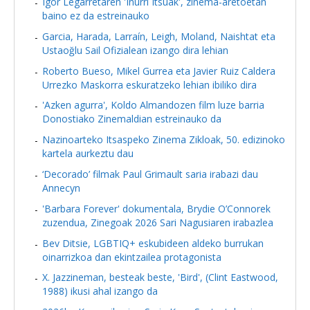
Igor Legarretaren 'Inurri Itsuak', zinema-aretoetan
baino ez da estreinauko
Garcia, Harada, Larraín, Leigh, Moland, Naishtat eta
Ustaoğlu Sail Ofizialean izango dira lehian
Roberto Bueso, Mikel Gurrea eta Javier Ruiz Caldera
Urrezko Maskorra eskuratzeko lehian ibiliko dira
'Azken agurra', Koldo Almandozen film luze barria
Donostiako Zinemaldian estreinauko da
Nazinoarteko Itsaspeko Zinema Zikloak, 50. edizinoko
kartela aurkeztu dau
‘Decorado’ filmak Paul Grimault saria irabazi dau
Annecyn
'Barbara Forever' dokumentala, Brydie O’Connorek
zuzendua, Zinegoak 2026 Sari Nagusiaren irabazlea
Bev Ditsie, LGBTIQ+ eskubideen aldeko burrukan
oinarrizkoa dan ekintzailea protagonista
X. Jazzineman, besteak beste, 'Bird', (Clint Eastwood,
1988) ikusi ahal izango da