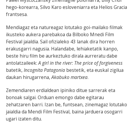
Pawel Wyscoczansky zinemagile poloniarra, Billy Choi
hego-korearra, Silvo Karo esloveniarra eta Helios Gracia
frantsesa.
Mendiagaz eta natureagaz lotutako goi-mailako filmak
ikusteko aukera parebakoa da Bilboko Mnedi Film
Festival jaialdia. Sail ofizialeko 43 lanak dira horren
erakusgarri nagusia. Halandabe, lehiaketatik kanpo,
beste hiru film be aurkeztuko dirala aurreratu dabe
antolatzaileek:
A girl in the river: The price of forgiveness
batetik,
Incognita Patagonia
bestetik, eta euskal zigilua
daukan hirugarrena,
Akabuko martxea
.
Zemendiaren erdialdean ipiniko ditue sarrerak eta
bonoak salgai. Orduan emongo dabe egitarau
zehatzaren barri. Izan be, funtsean, zinemagaz lotutako
jaialdia da Mendi Film Festival, baina jarduera osogarri
ugari izaten ditu.