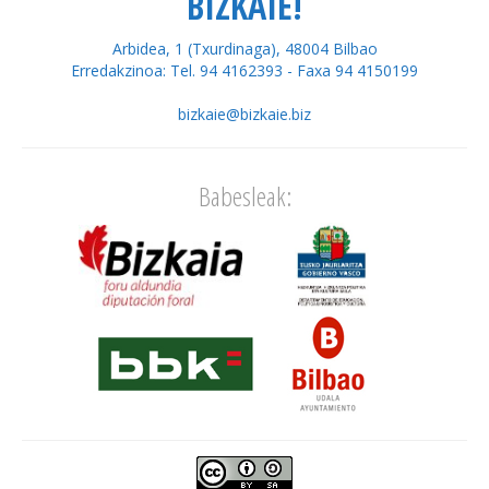
BIZKAIE!
Arbidea, 1 (Txurdinaga), 48004 Bilbao
Erredakzinoa: Tel. 94 4162393 - Faxa 94 4150199
bizkaie@bizkaie.biz
Babesleak: