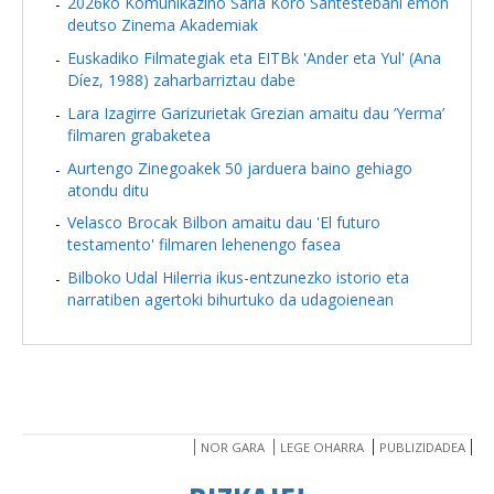
2026ko Komunikazino Saria Koro Santestebani emon
deutso Zinema Akademiak
Euskadiko Filmategiak eta EITBk 'Ander eta Yul' (Ana
Díez, 1988) zaharbarriztau dabe
Lara Izagirre Garizurietak Grezian amaitu dau ‘Yerma’
filmaren grabaketea
Aurtengo Zinegoakek 50 jarduera baino gehiago
atondu ditu
Velasco Brocak Bilbon amaitu dau 'El futuro
testamento' filmaren lehenengo fasea
Bilboko Udal Hilerria ikus-entzunezko istorio eta
narratiben agertoki bihurtuko da udagoienean
NOR GARA
LEGE OHARRA
PUBLIZIDADEA