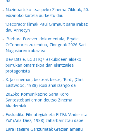
da
Nazinoarteko Itsaspeko Zinema Zikloak, 50.
edizinoko kartela aurkeztu dau
‘Decorado’ filmak Paul Grimault saria irabazi
dau Annecyn
'Barbara Forever' dokumentala, Brydie
O’Connorek zuzendua, Zinegoak 2026 Sari
Nagusiaren irabazlea
Bev Ditsie, LGBTIQ+ eskubideen aldeko
burrukan oinarrizkoa dan ekintzailea
protagonista
X. Jazzineman, besteak beste, 'Bird', (Clint
Eastwood, 1988) ikusi ahal izango da
2026ko Komunikazino Saria Koro
Santestebani emon deutso Zinema
Akademiak
Euskadiko Filmategiak eta EITBk 'Ander eta
Yul' (Ana Díez, 1988) zaharbarriztau dabe
Lara Izagirre Garizurietak Grezian amaitu