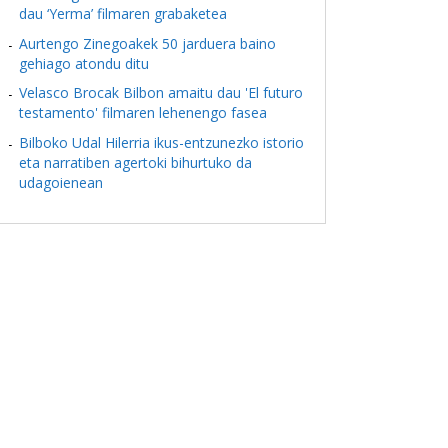
dau ‘Yerma’ filmaren grabaketea
Aurtengo Zinegoakek 50 jarduera baino
gehiago atondu ditu
Velasco Brocak Bilbon amaitu dau 'El futuro
testamento' filmaren lehenengo fasea
Bilboko Udal Hilerria ikus-entzunezko istorio
eta narratiben agertoki bihurtuko da
udagoienean