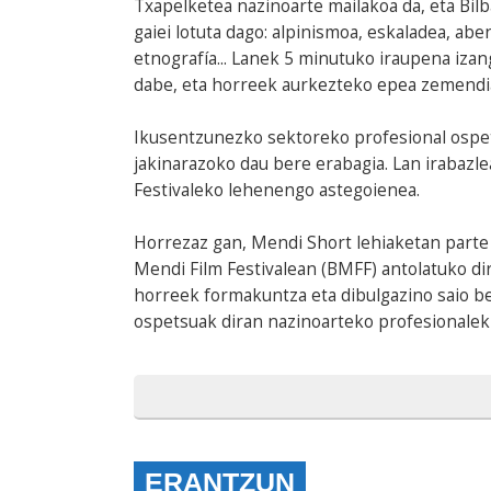
Txapelketea nazinoarte mailakoa da, eta Bil
gaiei lotuta dago: alpinismoa, eskaladea, abe
etnografía... Lanek 5 minutuko iraupena iz
dabe, eta horreek aurkezteko epea zemendi
Ikusentzunezko sektoreko profesional osp
jakinarazoko dau bere erabagia. Lan irabazl
Festivaleko lehenengo astegoienea.
Horrezaz gan, Mendi Short lehiaketan parte
Mendi Film Festivalean (BMFF) antolatuko di
horreek formakuntza eta dibulgazino saio b
ospetsuak diran nazinoarteko profesionalek 
ERANTZUN