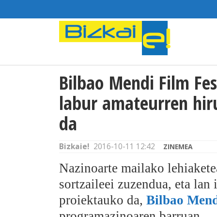
Bilbao Mendi Film Fes
labur amateurren hir
da
Bizkaie!
2016-10-11 12:42
ZINEMEA
Nazinoarte mailako lehiaketea
sortzaileei zuzendua, eta la
proiektauko da,
Bilbao Mend
programazinoaren barruan.