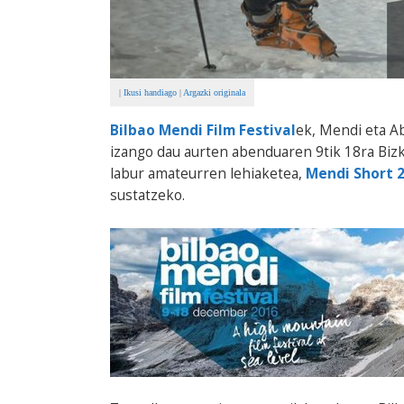
|
Ikusi handiago
|
Argazki originala
Bilbao Mendi Film Festival
ek, Mendi eta A
izango dau aurten abenduaren 9tik 18ra Bizk
labur amateurren lehiaketea,
Mendi Short 
sustatzeko.