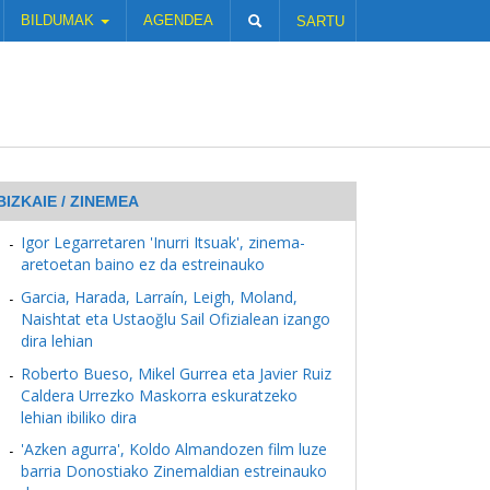
BILDUMAK
AGENDEA
SARTU
BIZKAIE / ZINEMEA
Igor Legarretaren 'Inurri Itsuak', zinema-
aretoetan baino ez da estreinauko
Garcia, Harada, Larraín, Leigh, Moland,
Naishtat eta Ustaoğlu Sail Ofizialean izango
dira lehian
Roberto Bueso, Mikel Gurrea eta Javier Ruiz
Caldera Urrezko Maskorra eskuratzeko
lehian ibiliko dira
'Azken agurra', Koldo Almandozen film luze
barria Donostiako Zinemaldian estreinauko