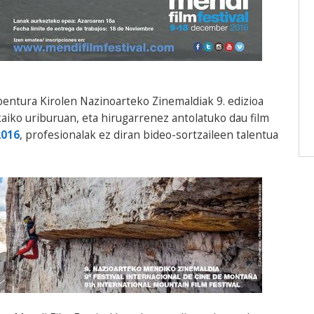
bentura Kirolen Nazinoarteko Zinemaldiak 9. edizioa
aiko uriburuan, eta hirugarrenez antolatuko dau film
2016
, profesionalak ez diran bideo-sortzaileen talentua