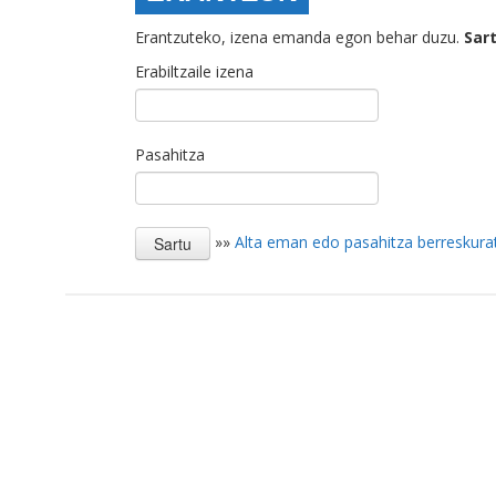
Erantzuteko, izena emanda egon behar duzu.
Sar
Erabiltzaile izena
Pasahitza
»»
Alta eman edo pasahitza berreskura