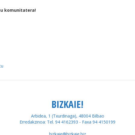
tu komunitatera!
tu
BIZKAIE!
Arbidea, 1 (Txurdinaga), 48004 Bilbao
Erredakzinoa: Tel. 94 4162393 - Faxa 94 4150199
bizkaie@bizkaie.biz