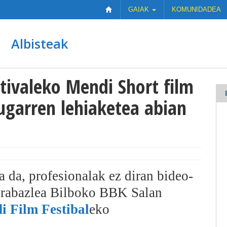
GAIAK
KOMUNIDADEA
Albisteak
tivaleko Mendi Short film
ugarren lehiaketea abian
 da, profesionalak ez diran bideo-
n irabazlea Bilboko BBK Salan
i Film Festibal
eko