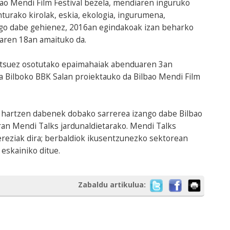
bao Mendi Film Festival bezela, mendiaren inguruko
nturako kirolak, eskia, ekologia, ingurumena,
ango dabe gehienez, 2016an egindakoak izan beharko
aren 18an amaituko da.
etsuez osotutako epaimahaiak abenduaren 3an
ea Bilboko BBK Salan proiektauko da Bilbao Mendi Film
 hartzen dabenek dobako sarrerea izango dabe Bilbao
ran Mendi Talks jardunaldietarako. Mendi Talks
ereziak dira; berbaldiok ikusentzunezko sektorean
eskainiko ditue.
Zabaldu artikulua: