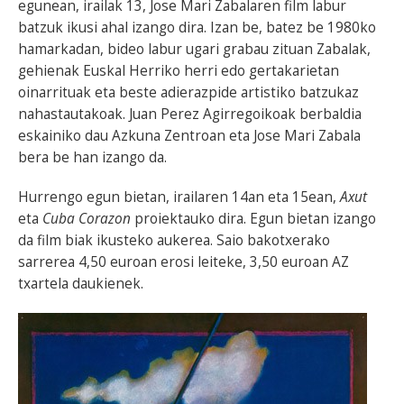
egunean, irailak 13, Jose Mari Zabalaren film labur
batzuk ikusi ahal izango dira. Izan be, batez be 1980ko
hamarkadan, bideo labur ugari grabau zituan Zabalak,
gehienak Euskal Herriko herri edo gertakarietan
oinarrituak eta beste adierazpide artistiko batzukaz
nahastautakoak. Juan Perez Agirregoikoak berbaldia
eskainiko dau Azkuna Zentroan eta Jose Mari Zabala
bera be han izango da.
Hurrengo egun bietan, irailaren 14an eta 15ean,
Axut
eta
Cuba Corazon
proiektauko dira. Egun bietan izango
da film biak ikusteko aukerea. Saio bakotxerako
sarrerea 4,50 euroan erosi leiteke, 3,50 euroan AZ
txartela daukienek.