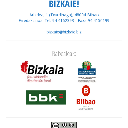
BIZKAIE!
Arbidea, 1 (Txurdinaga), 48004 Bilbao
Erredakzinoa: Tel. 94 4162393 - Faxa 94 4150199
bizkaie@bizkaie.biz
Babesleak: