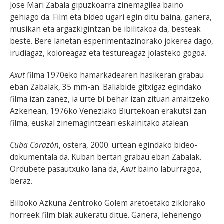
Jose Mari Zabala gipuzkoarra zinemagilea baino
gehiago da. Film eta bideo ugari egin ditu baina, ganera,
musikan eta argazkigintzan be ibilitakoa da, besteak
beste. Bere lanetan esperimentazinorako jokerea dago,
irudiagaz, koloreagaz eta testureagaz jolasteko gogoa.
Axut
filma 1970eko hamarkadearen hasikeran grabau
eban Zabalak, 35 mm-an. Baliabide gitxigaz egindako
filma izan zanez, ia urte bi behar izan zituan amaitzeko.
Azkenean, 1976ko Veneziako Biurtekoan erakutsi zan
filma, euskal zinemagintzeari eskainitako atalean.
Cuba Corazón
, ostera, 2000. urtean egindako bideo-
dokumentala da. Kuban bertan grabau eban Zabalak.
Ordubete pasautxuko lana da,
Axut
baino laburragoa,
beraz.
Bilboko Azkuna Zentroko Golem aretoetako ziklorako
horreek film biak aukeratu ditue. Ganera, lehenengo