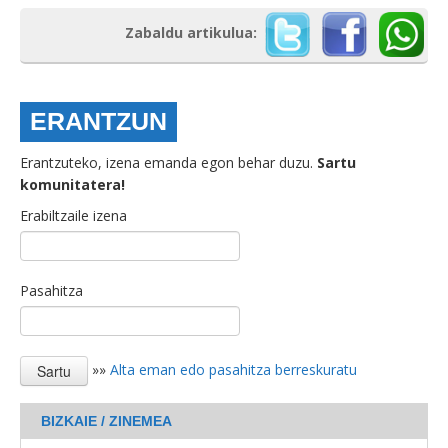
Zabaldu artikulua:
ERANTZUN
Erantzuteko, izena emanda egon behar duzu.
Sartu
komunitatera!
Erabiltzaile izena
Pasahitza
»»
Alta eman edo pasahitza berreskuratu
BIZKAIE / ZINEMEA