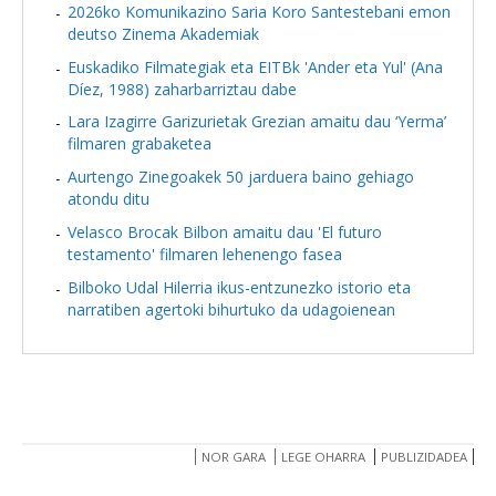
2026ko Komunikazino Saria Koro Santestebani emon
deutso Zinema Akademiak
Euskadiko Filmategiak eta EITBk 'Ander eta Yul' (Ana
Díez, 1988) zaharbarriztau dabe
Lara Izagirre Garizurietak Grezian amaitu dau ‘Yerma’
filmaren grabaketea
Aurtengo Zinegoakek 50 jarduera baino gehiago
atondu ditu
Velasco Brocak Bilbon amaitu dau 'El futuro
testamento' filmaren lehenengo fasea
Bilboko Udal Hilerria ikus-entzunezko istorio eta
narratiben agertoki bihurtuko da udagoienean
NOR GARA
LEGE OHARRA
PUBLIZIDADEA