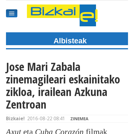
Albisteak
HASIEREA
HARPIDETU
Jose Mari Zabala
GAIAK
zinemagileari eskainitako
AGENDEA
zikloa, irailean Azkuna
Zentroan
KOMUNITATEA
ALBISTE GUZTIAK
Bizkaie!
2016-08-22 08:41
ZINEMEA
BIDEOAK
Axut
eta
Cuba Corazón
filmak