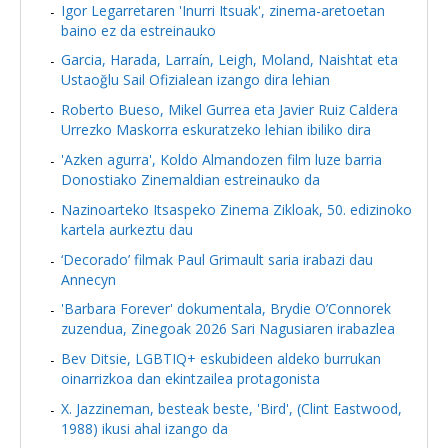
Igor Legarretaren 'Inurri Itsuak', zinema-aretoetan
baino ez da estreinauko
Garcia, Harada, Larraín, Leigh, Moland, Naishtat eta
Ustaoğlu Sail Ofizialean izango dira lehian
Roberto Bueso, Mikel Gurrea eta Javier Ruiz Caldera
Urrezko Maskorra eskuratzeko lehian ibiliko dira
'Azken agurra', Koldo Almandozen film luze barria
Donostiako Zinemaldian estreinauko da
Nazinoarteko Itsaspeko Zinema Zikloak, 50. edizinoko
kartela aurkeztu dau
‘Decorado’ filmak Paul Grimault saria irabazi dau
Annecyn
'Barbara Forever' dokumentala, Brydie O’Connorek
zuzendua, Zinegoak 2026 Sari Nagusiaren irabazlea
Bev Ditsie, LGBTIQ+ eskubideen aldeko burrukan
oinarrizkoa dan ekintzailea protagonista
X. Jazzineman, besteak beste, 'Bird', (Clint Eastwood,
1988) ikusi ahal izango da