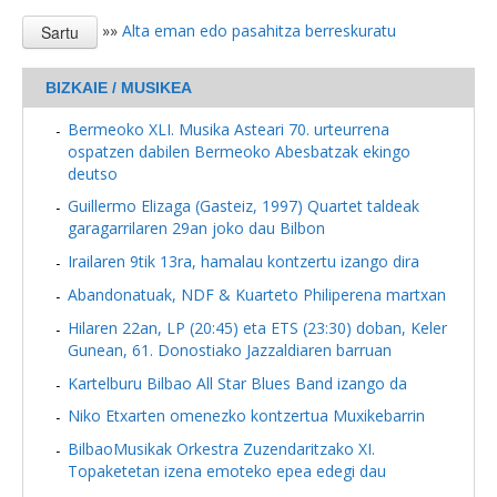
»»
Alta eman edo pasahitza berreskuratu
BIZKAIE / MUSIKEA
Bermeoko XLI. Musika Asteari 70. urteurrena
ospatzen dabilen Bermeoko Abesbatzak ekingo
deutso
Guillermo Elizaga (Gasteiz, 1997) Quartet taldeak
garagarrilaren 29an joko dau Bilbon
Irailaren 9tik 13ra, hamalau kontzertu izango dira
Abandonatuak, NDF & Kuarteto Philiperena martxan
Hilaren 22an, LP (20:45) eta ETS (23:30) doban, Keler
Gunean, 61. Donostiako Jazzaldiaren barruan
Kartelburu Bilbao All Star Blues Band izango da
Niko Etxarten omenezko kontzertua Muxikebarrin
BilbaoMusikak Orkestra Zuzendaritzako XI.
Topaketetan izena emoteko epea edegi dau