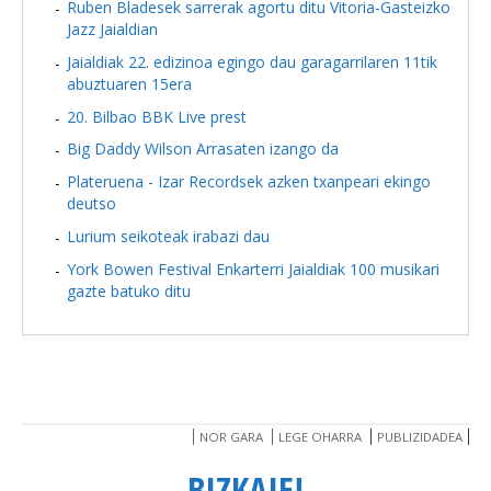
Ruben Bladesek sarrerak agortu ditu Vitoria-Gasteizko
Jazz Jaialdian
Jaialdiak 22. edizinoa egingo dau garagarrilaren 11tik
abuztuaren 15era
20. Bilbao BBK Live prest
Big Daddy Wilson Arrasaten izango da
Plateruena - Izar Recordsek azken txanpeari ekingo
deutso
Lurium seikoteak irabazi dau
York Bowen Festival Enkarterri Jaialdiak 100 musikari
gazte batuko ditu
NOR GARA
LEGE OHARRA
PUBLIZIDADEA
BIZKAIE!