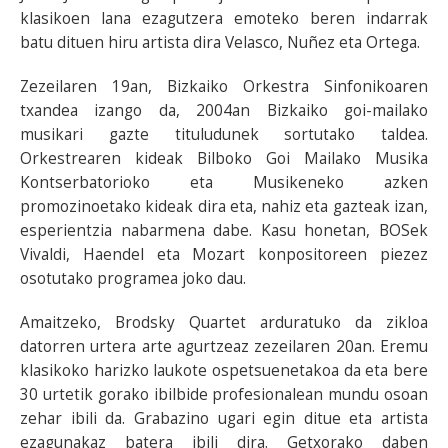
klasikoen lana ezagutzera emoteko beren indarrak
batu dituen hiru artista dira Velasco, Nuñez eta Ortega.
Zezeilaren 19an, Bizkaiko Orkestra Sinfonikoaren
txandea izango da, 2004an Bizkaiko goi-mailako
musikari gazte tituludunek sortutako taldea.
Orkestrearen kideak Bilboko Goi Mailako Musika
Kontserbatorioko eta Musikeneko azken
promozinoetako kideak dira eta, nahiz eta gazteak izan,
esperientzia nabarmena dabe. Kasu honetan, BOSek
Vivaldi, Haendel eta Mozart konpositoreen piezez
osotutako programea joko dau.
Amaitzeko, Brodsky Quartet arduratuko da zikloa
datorren urtera arte agurtzeaz zezeilaren 20an. Eremu
klasikoko harizko laukote ospetsuenetakoa da eta bere
30 urtetik gorako ibilbide profesionalean mundu osoan
zehar ibili da. Grabazino ugari egin ditue eta artista
ezagunakaz batera ibili dira. Getxorako daben