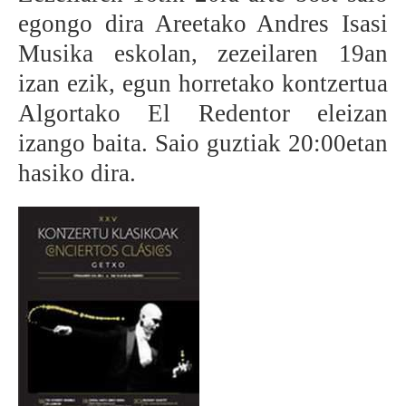
egongo dira Areetako Andres Isasi
BEREZIAK
Musika eskolan, zezeilaren 19an
ARGAZKIAK
izan ezik, egun horretako kontzertua
Algortako El Redentor eleizan
izango baita. Saio guztiak 20:00etan
... AUKERA GEHIAGO
hasiko dira.