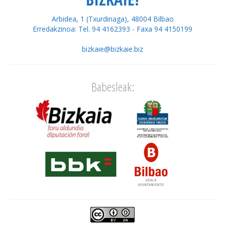
Arbidea, 1 (Txurdinaga), 48004 Bilbao
Erredakzinoa: Tel. 94 4162393 - Faxa 94 4150199
bizkaie@bizkaie.biz
Babesleak: