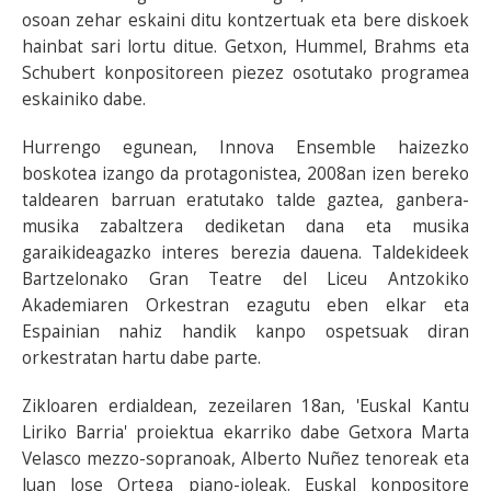
osoan zehar eskaini ditu kontzertuak eta bere diskoek
hainbat sari lortu ditue. Getxon, Hummel, Brahms eta
Schubert konpositoreen piezez osotutako programea
eskainiko dabe.
Hurrengo egunean, Innova Ensemble haizezko
boskotea izango da protagonistea, 2008an izen bereko
taldearen barruan eratutako talde gaztea, ganbera-
musika zabaltzera dediketan dana eta musika
garaikideagazko interes berezia dauena. Taldekideek
Bartzelonako Gran Teatre del Liceu Antzokiko
Akademiaren Orkestran ezagutu eben elkar eta
Espainian nahiz handik kanpo ospetsuak diran
orkestratan hartu dabe parte.
Zikloaren erdialdean, zezeilaren 18an, 'Euskal Kantu
Liriko Barria' proiektua ekarriko dabe Getxora Marta
Velasco mezzo-sopranoak, Alberto Nuñez tenoreak eta
Juan Jose Ortega piano-joleak. Euskal konpositore