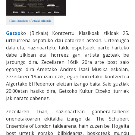
|
Ikusi handiago
|
Argazki originala
Getxo
ko (Bizkaia) Kontzertu Klasikoak zikloak 25.
urteurrena ospatuko dau datorren astean. Urtemugea
dala eta, nazinoarteko talde ospetsuek parte hartuko
dabe zikloan eta, horreez gan, artista gazteak be
jardungo dira. Zezeilaren 16tik 20ra arte bost saio
egongo dira Areetako Andres Isasi Musika eskolan,
zezeilaren 19an izan ezik, egun horretako kontzertua
Algortako El Redentor eleizan izango baita. Saio guztiak
20:00etan hasiko dira, Getxoko Kultur Etxeko iturriek
jakinarazo dabenez.
Zezeilaren 16an, nazinoartean ganbera-talderik
onenetakoaren ekitaldia izango da, The Schubert
Ensemble of London taldearena, hain zuzen be. Hogeita
bost urtetik gorako ibilbideagaz, boskoteak mundu