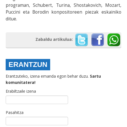
programan, Schubert, Turina, Shostakovich, Mozart,
Puccini eta Borodin konpositoreen piezak eskainiko
ditue.
Zabaldu artikulua:
ERANTZUN
Erantzuteko, izena emanda egon behar duzu.
Sartu
komunitatera!
Erabiltzaile izena
Pasahitza