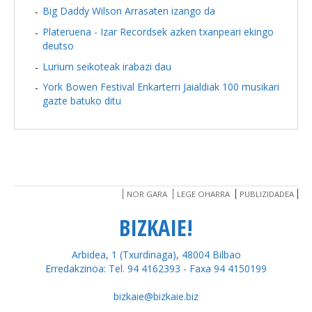
Big Daddy Wilson Arrasaten izango da
Plateruena - Izar Recordsek azken txanpeari ekingo
deutso
Lurium seikoteak irabazi dau
York Bowen Festival Enkarterri Jaialdiak 100 musikari
gazte batuko ditu
NOR GARA
LEGE OHARRA
PUBLIZIDADEA
BIZKAIE!
Arbidea, 1 (Txurdinaga), 48004 Bilbao
Erredakzinoa: Tel. 94 4162393 - Faxa 94 4150199
bizkaie@bizkaie.biz