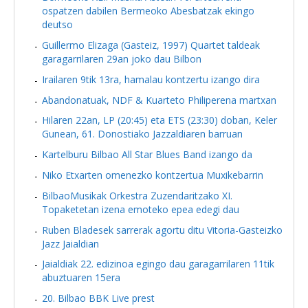
ospatzen dabilen Bermeoko Abesbatzak ekingo
deutso
Guillermo Elizaga (Gasteiz, 1997) Quartet taldeak
garagarrilaren 29an joko dau Bilbon
Irailaren 9tik 13ra, hamalau kontzertu izango dira
Abandonatuak, NDF & Kuarteto Philiperena martxan
Hilaren 22an, LP (20:45) eta ETS (23:30) doban, Keler
Gunean, 61. Donostiako Jazzaldiaren barruan
Kartelburu Bilbao All Star Blues Band izango da
Niko Etxarten omenezko kontzertua Muxikebarrin
BilbaoMusikak Orkestra Zuzendaritzako XI.
Topaketetan izena emoteko epea edegi dau
Ruben Bladesek sarrerak agortu ditu Vitoria-Gasteizko
Jazz Jaialdian
Jaialdiak 22. edizinoa egingo dau garagarrilaren 11tik
abuztuaren 15era
20. Bilbao BBK Live prest