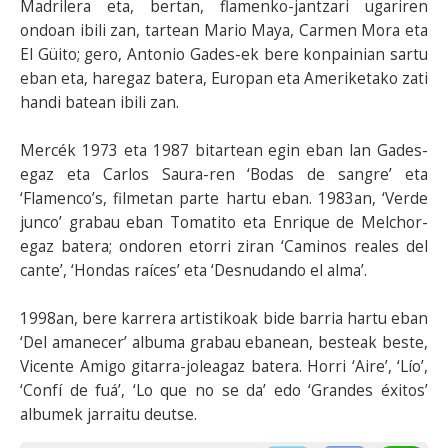
Madrilera eta, bertan, flamenko-jantzari ugariren
ondoan ibili zan, tartean Mario Maya, Carmen Mora eta
El Güito; gero, Antonio Gades-ek bere konpainian sartu
eban eta, haregaz batera, Europan eta Ameriketako zati
handi batean ibili zan.
Mercék 1973 eta 1987 bitartean egin eban lan Gades-
egaz eta Carlos Saura-ren ‘Bodas de sangre’ eta
‘Flamenco’s, filmetan parte hartu eban. 1983an, ‘Verde
junco’ grabau eban Tomatito eta Enrique de Melchor-
egaz batera; ondoren etorri ziran ‘Caminos reales del
cante’, ‘Hondas raíces’ eta ‘Desnudando el alma’.
1998an, bere karrera artistikoak bide barria hartu eban
‘Del amanecer’ albuma grabau ebanean, besteak beste,
Vicente Amigo gitarra-joleagaz batera. Horri ‘Aire’, ‘Lío’,
‘Confí de fuá’, ‘Lo que no se da’ edo ‘Grandes éxitos’
albumek jarraitu deutse.