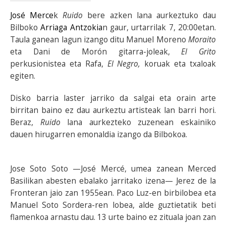
José Merce
k
Ruido
bere azken lana aurkeztuko dau
Bilboko
Arriaga Antzokia
n gaur, urtarrilak 7, 20:00etan.
Taula ganean lagun izango ditu Manuel Moreno
Moraito
eta Dani de Morón gitarra-joleak,
El Grito
perkusionistea eta Rafa,
El Negro,
koruak eta txaloak
egiten.
Disko barria laster jarriko da salgai eta orain arte
birritan baino ez dau aurkeztu artisteak lan barri hori.
Beraz,
Ruido
lana aurkezteko zuzenean eskainiko
dauen hirugarren emonaldia izango da Bilbokoa.
Jose Soto Soto —José Mercé, umea zanean Merced
Basilikan abesten ebalako jarritako izena— Jerez de la
Fronteran jaio zan 1955ean. Paco Luz-en birbilobea eta
Manuel Soto Sordera-ren lobea, alde guztietatik beti
flamenkoa arnastu dau. 13 urte baino ez zituala joan zan