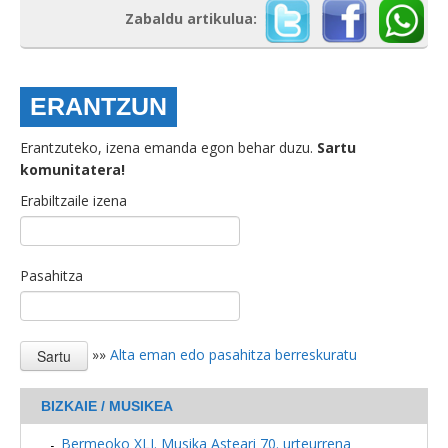
Zabaldu artikulua:
ERANTZUN
Erantzuteko, izena emanda egon behar duzu.
Sartu
komunitatera!
Erabiltzaile izena
Pasahitza
»»
Alta eman edo pasahitza berreskuratu
BIZKAIE / MUSIKEA
Bermeoko XLI. Musika Asteari 70. urteurrena