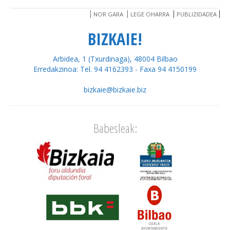
NOR GARA
LEGE OHARRA
PUBLIZIDADEA
BIZKAIE!
Arbidea, 1 (Txurdinaga), 48004 Bilbao
Erredakzinoa: Tel. 94 4162393 - Faxa 94 4150199
bizkaie@bizkaie.biz
Babesleak: