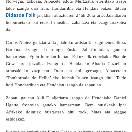
Norvegia, Eskozia, Albacete edota Murtziatik etorritako zazpi
talde izango dira Irun, Hondarribia eta Hendaia batzen dituan
Bidasoa Folk
jaialdian abuztuaren 24tik 26ra arte. Jaialdiaren
helburuetako bat euskal musikea zabaltzea eta ezagutarazotea
da.
Carlos Nuñez galiziarra da jaialdiko artistarik ezagunenetarikoa.
Barikuan izango da Irungo Euskal Jai frontoian, gaueko
hamarretan. Egun horretan bertan, Eskoziatik etorritako Phamie
Gow harpa-jotzailea izango da Hendaiako Abadia Gazteluan
arratsaldeko zazpietan. Ordu eta erdi geroago, Albaceteko
‘Tamborrada de Hellin’-eko kideak Irunen izango dira. Talde
hori Hondarribian eta Hendaian izango da zapatuan.
Zapatu gauean Akli D aljeriarra izango da Hendaiako Daniel
Ugarte frontoian gaueko hamarretan. Bere musikeak Ipar
Afrikako doinuak buztartzen ditu rock, blues eta reggae
estiloakaz.
Euskadiko ordezkaria Ruper Ordorika bakarlari oñatiarra izango