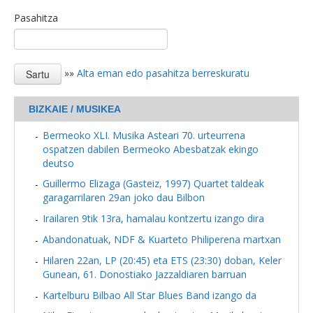
Pasahitza
»»
Alta eman edo pasahitza berreskuratu
BIZKAIE / MUSIKEA
Bermeoko XLI. Musika Asteari 70. urteurrena
ospatzen dabilen Bermeoko Abesbatzak ekingo
deutso
Guillermo Elizaga (Gasteiz, 1997) Quartet taldeak
garagarrilaren 29an joko dau Bilbon
Irailaren 9tik 13ra, hamalau kontzertu izango dira
Abandonatuak, NDF & Kuarteto Philiperena martxan
Hilaren 22an, LP (20:45) eta ETS (23:30) doban, Keler
Gunean, 61. Donostiako Jazzaldiaren barruan
Kartelburu Bilbao All Star Blues Band izango da