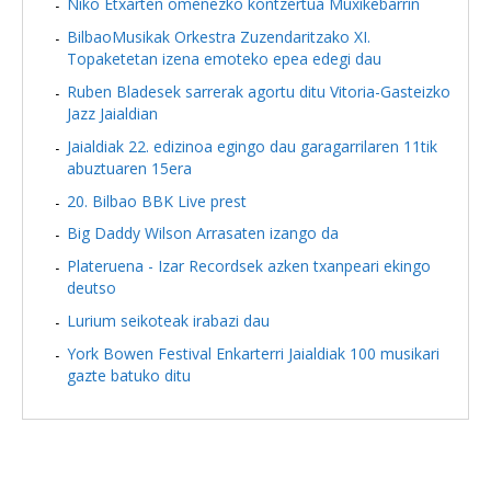
Niko Etxarten omenezko kontzertua Muxikebarrin
BilbaoMusikak Orkestra Zuzendaritzako XI.
Topaketetan izena emoteko epea edegi dau
Ruben Bladesek sarrerak agortu ditu Vitoria-Gasteizko
Jazz Jaialdian
Jaialdiak 22. edizinoa egingo dau garagarrilaren 11tik
abuztuaren 15era
20. Bilbao BBK Live prest
Big Daddy Wilson Arrasaten izango da
Plateruena - Izar Recordsek azken txanpeari ekingo
deutso
Lurium seikoteak irabazi dau
York Bowen Festival Enkarterri Jaialdiak 100 musikari
gazte batuko ditu