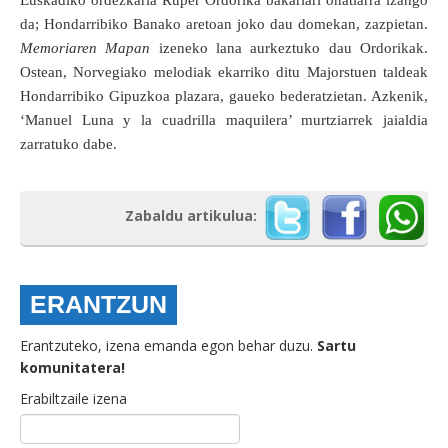
da; Hondarribiko Banako aretoan joko dau domekan, zazpietan.
Memoriaren Mapan
izeneko lana aurkeztuko dau Ordorikak.
Ostean, Norvegiako melodiak ekarriko ditu Majorstuen taldeak
Hondarribiko Gipuzkoa plazara, gaueko bederatzietan. Azkenik,
‘Manuel Luna y la cuadrilla maquilera’ murtziarrek jaialdia
zarratuko dabe.
Zabaldu artikulua:
ERANTZUN
Erantzuteko, izena emanda egon behar duzu.
Sartu
komunitatera!
Erabiltzaile izena