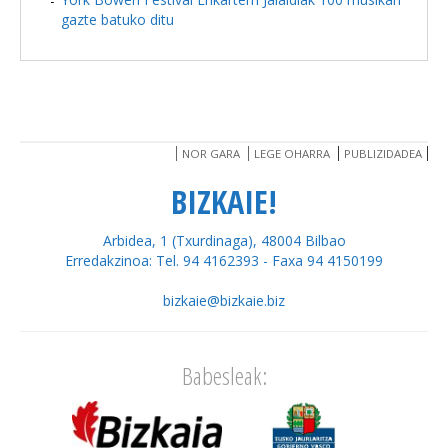
gazte batuko ditu
NOR GARA
LEGE OHARRA
PUBLIZIDADEA
BIZKAIE!
Arbidea, 1 (Txurdinaga), 48004 Bilbao
Erredakzinoa: Tel. 94 4162393 - Faxa 94 4150199
bizkaie@bizkaie.biz
Babesleak: