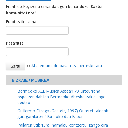
Erantzuteko, izena emanda egon behar duzu.
Sartu
komunitatera!
Erabiltzaile izena
Pasahitza
»»
Alta eman edo pasahitza berreskuratu
BIZKAIE / MUSIKEA
Bermeoko XLI. Musika Asteari 70. urteurrena
ospatzen dabilen Bermeoko Abesbatzak ekingo
deutso
Guillermo Elizaga (Gasteiz, 1997) Quartet taldeak
garagarrilaren 29an joko dau Bilbon
Irailaren 9tik 13ra, hamalau kontzertu izango dira