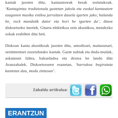
kantak jasoten ditu, kantautoreak berak sortutakoak.
‘Kantagintza tradizionala gustetan jakola eta euskal kantautore
ezagunen musika estiloa jarraitzen dauela igarten jako; halanda
be, rock mundutik dator eta hori be igarten da’
, dinoe
diskoetxeko iturriek. Gitarra elektrikoa zein akustikoa, metalezko
sokak erabilten ditu beti.
Diskoan kanta akustikoak jasoten ditu, amodioari, maitasunari,
sentimentuei zuzendutako kantak. Gazte nahiak eta duda-mudak,
askatasun faltea, bakardadea eta desioa be landu ditu
Aranzabalek. Diskoetxearen esanetan,
‘barrukoa begiratuta
kantetan dau, modu zintzoan’
.
Zabaldu artikulua:
ERANTZUN