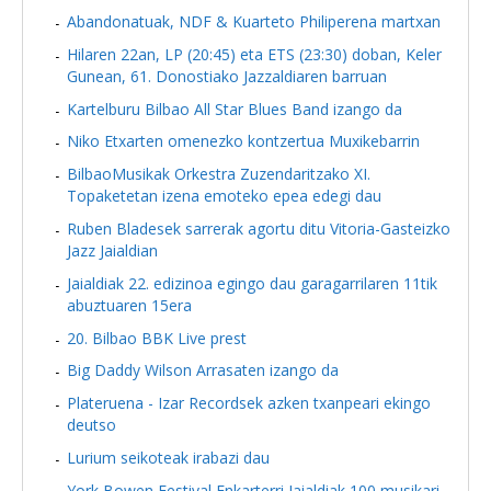
Abandonatuak, NDF & Kuarteto Philiperena martxan
Hilaren 22an, LP (20:45) eta ETS (23:30) doban, Keler
Gunean, 61. Donostiako Jazzaldiaren barruan
Kartelburu Bilbao All Star Blues Band izango da
Niko Etxarten omenezko kontzertua Muxikebarrin
BilbaoMusikak Orkestra Zuzendaritzako XI.
Topaketetan izena emoteko epea edegi dau
Ruben Bladesek sarrerak agortu ditu Vitoria-Gasteizko
Jazz Jaialdian
Jaialdiak 22. edizinoa egingo dau garagarrilaren 11tik
abuztuaren 15era
20. Bilbao BBK Live prest
Big Daddy Wilson Arrasaten izango da
Plateruena - Izar Recordsek azken txanpeari ekingo
deutso
Lurium seikoteak irabazi dau
York Bowen Festival Enkarterri Jaialdiak 100 musikari