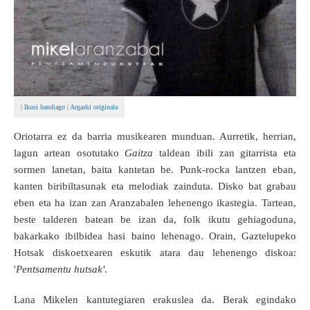
|
Ikusi handiago
|
Argazki originala
Oriotarra ez da barria musikearen munduan. Aurretik, herrian,
lagun artean osotutako
Gaitza
taldean ibili zan gitarrista eta
sormen lanetan, baita kantetan be. Punk-rocka lantzen eban,
kanten biribiltasunak eta melodiak zainduta. Disko bat grabau
eben eta ha izan zan Aranzabalen lehenengo ikastegia. Tartean,
beste talderen batean be izan da, folk ikutu gehiagoduna,
bakarkako ibilbidea hasi baino lehenago. Orain, Gaztelupeko
Hotsak diskoetxearen eskutik atara dau lehenengo diskoa:
'
Pentsamentu hutsak'
.
Lana Mikelen kantutegiaren erakuslea da. Berak egindako