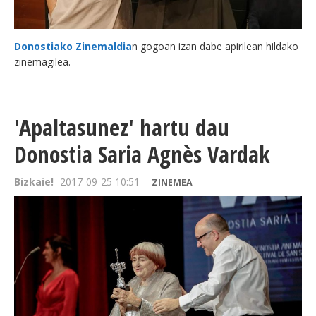
Donostiako Zinemaldia
n gogoan izan dabe apirilean hildako
zinemagilea.
'Apaltasunez' hartu dau
Donostia Saria Agnès Vardak
Bizkaie!
2017-09-25 10:51
ZINEMEA