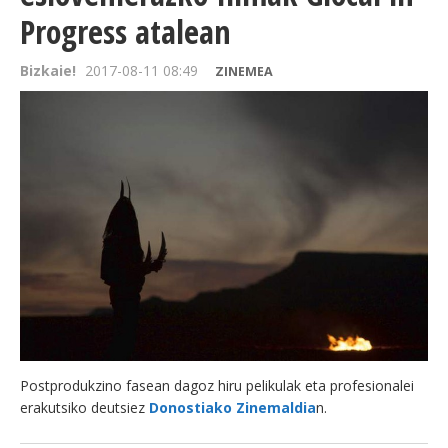
Progress atalean
Bizkaie!
2017-08-11 08:49
ZINEMEA
Postprodukzino fasean dagoz hiru pelikulak eta profesionalei
erakutsiko deutsiez
Donostiako Zinemaldia
n.