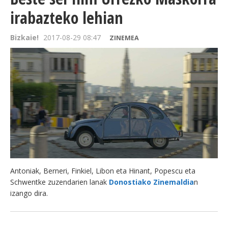
irabazteko lehian
Bizkaie!
2017-08-29 08:47
ZINEMEA
Antoniak, Berneri, Finkiel, Libon eta Hinant, Popescu eta
Schwentke zuzendarien lanak
Donostiako Zinemaldia
n
izango dira.