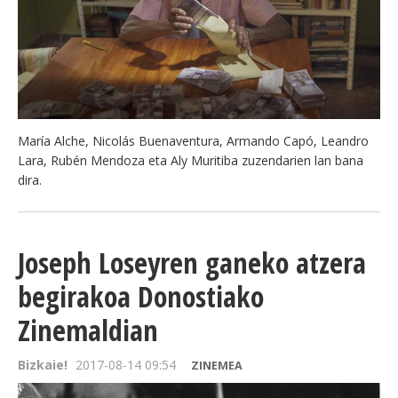
María Alche, Nicolás Buenaventura, Armando Capó, Leandro
Lara, Rubén Mendoza eta Aly Muritiba zuzendarien lan bana
dira.
Joseph Loseyren ganeko atzera
begirakoa Donostiako
Zinemaldian
Bizkaie!
2017-08-14 09:54
ZINEMEA