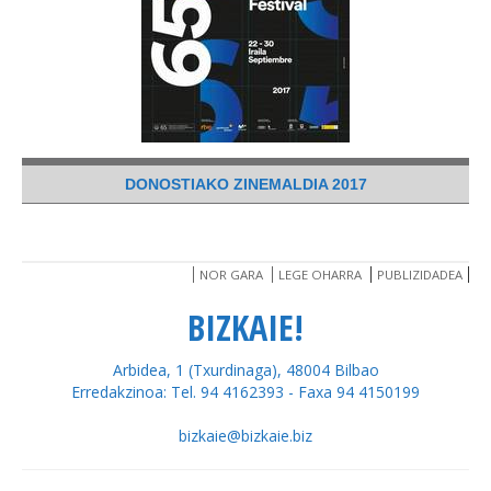
DONOSTIAKO ZINEMALDIA 2017
NOR GARA
LEGE OHARRA
PUBLIZIDADEA
BIZKAIE!
Arbidea, 1 (Txurdinaga), 48004 Bilbao
Erredakzinoa: Tel. 94 4162393 - Faxa 94 4150199
bizkaie@bizkaie.biz