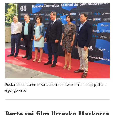
Euskal zinemearen Irizar saria irabazteko lehian zazpi pelikula
egongo dira.
Beste sei film Urrezko Maskorra