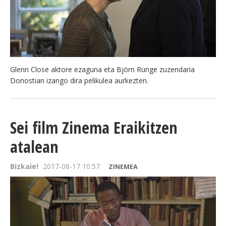
Glenn Close aktore ezaguna eta Björn Runge zuzendaria
Donostian izango dira pelikulea aurkezten.
Sei film Zinema Eraikitzen
atalean
Bizkaie!
2017-08-17 10:57
ZINEMEA