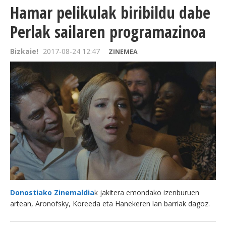
Hamar pelikulak biribildu dabe
Perlak sailaren programazinoa
Bizkaie!
2017-08-24 12:47
ZINEMEA
Donostiako Zinemaldia
k jakitera emondako izenburuen
artean, Aronofsky, Koreeda eta Hanekeren lan barriak dagoz.