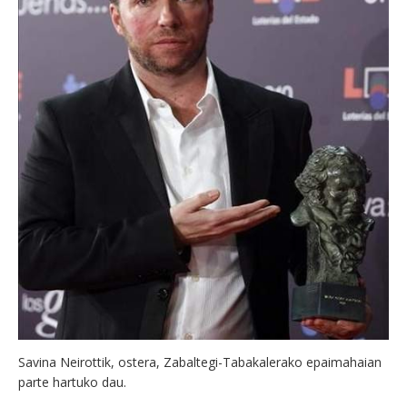
Savina Neirottik, ostera, Zabaltegi-Tabakalerako epaimahaian
parte hartuko dau.