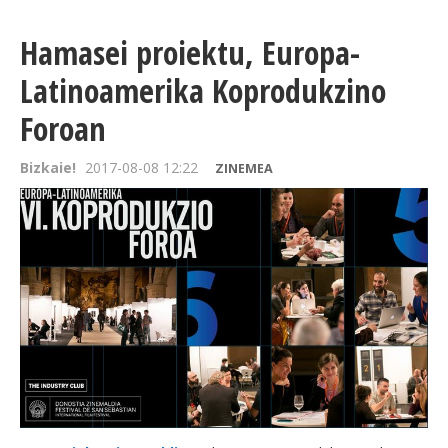
Hamasei proiektu, Europa-
Latinoamerika Koprodukzino
Foroan
Bizkaie!
2017-08-08 12:22
ZINEMEA