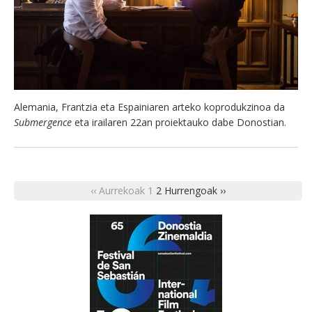
Alemania, Frantzia eta Espainiaren arteko koprodukzinoa da
Submergence
eta irailaren 22an proiektauko dabe Donostian.
‹‹ Aurrekoak
1
2
Hurrengoak ››