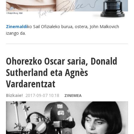
Zinemaldi
ko Sail Ofizialeko burua, ostera, John Malkovich
izango da.
Ohorezko Oscar saria, Donald
Sutherland eta Agnès
Vardarentzat
Bizkaie!
2017-09-07 10:18
ZINEMEA