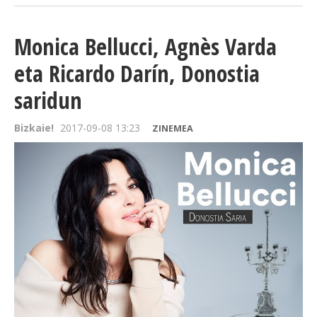
Monica Bellucci, Agnès Varda
eta Ricardo Darín, Donostia
saridun
Bizkaie!
2017-09-08 13:23
ZINEMEA