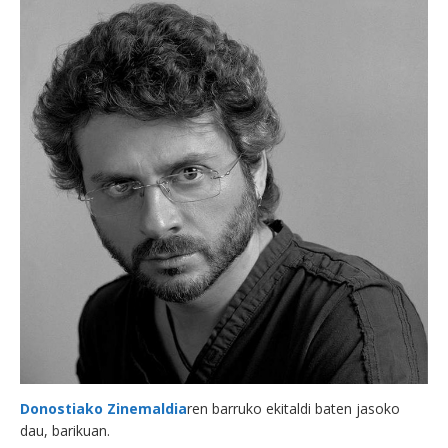
Donostiako Zinemaldia
ren barruko ekitaldi baten jasoko
dau, barikuan.