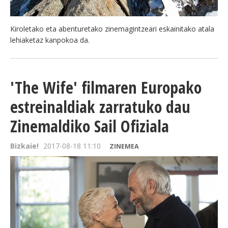
Kiroletako eta abenturetako zinemagintzeari eskainitako atala
lehiaketaz kanpokoa da.
'The Wife' filmaren Europako
estreinaldiak zarratuko dau
Zinemaldiko Sail Ofiziala
Bizkaie!
2017-08-18 11:10
ZINEMEA