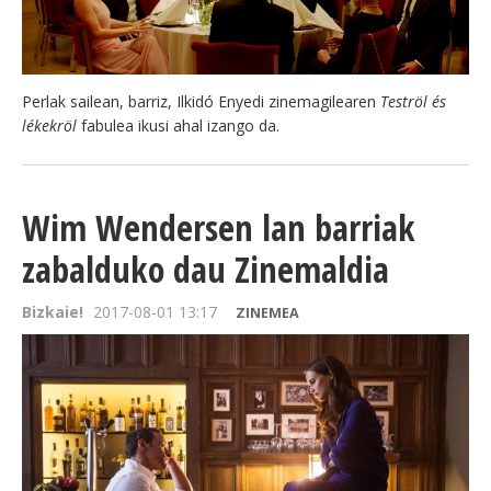
Perlak sailean, barriz, Ilkidó Enyedi zinemagilearen
Teströl és
lékekröl
fabulea ikusi ahal izango da.
Wim Wendersen lan barriak
zabalduko dau Zinemaldia
Bizkaie!
2017-08-01 13:17
ZINEMEA