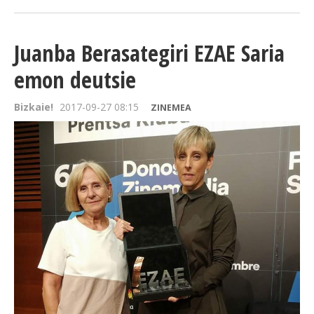
Juanba Berasategiri EZAE Saria
emon deutsie
Bizkaie!
2017-09-27 08:15
ZINEMEA