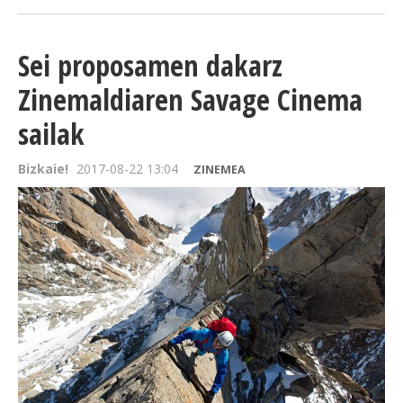
Sei proposamen dakarz
Zinemaldiaren Savage Cinema
sailak
Bizkaie!
2017-08-22 13:04
ZINEMEA