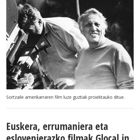
Sortzaile amerikarraren film luze guztiak proiektauko ditue.
Euskera, errumaniera eta
eslovenierazko filmak Glocal in