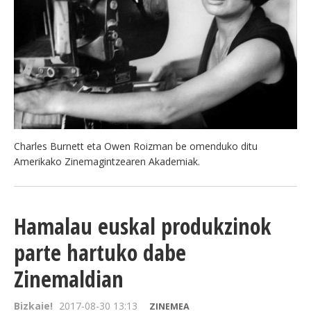
Charles Burnett eta Owen Roizman be omenduko ditu
Amerikako Zinemagintzearen Akademiak.
Hamalau euskal produkzinok
parte hartuko dabe
Zinemaldian
Bizkaie!
2017-08-30 13:13
ZINEMEA