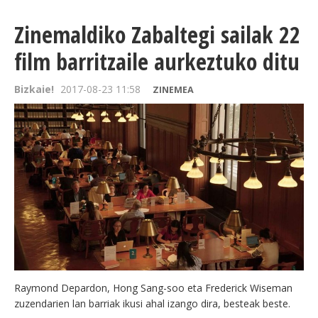
Zinemaldiko Zabaltegi sailak 22
film barritzaile aurkeztuko ditu
Bizkaie!
2017-08-23 11:58
ZINEMEA
Raymond Depardon, Hong Sang-soo eta Frederick Wiseman
zuzendarien lan barriak ikusi ahal izango dira, besteak beste.