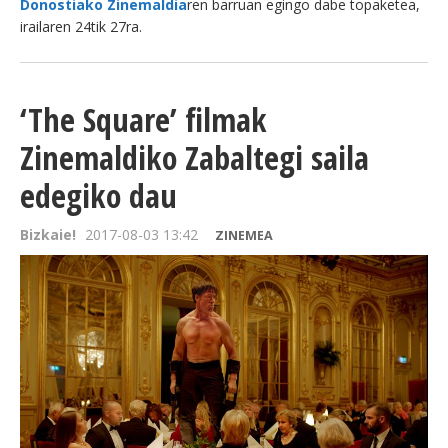
Donostiako Zinemaldia
ren barruan egingo dabe topaketea,
irailaren 24tik 27ra.
‘The Square’ filmak
Zinemaldiko Zabaltegi saila
edegiko dau
Bizkaie!
2017-08-03 13:42
ZINEMEA