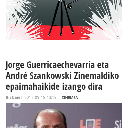
Jorge Guerricaechevarria eta
André Szankowski Zinemaldiko
epaimahaikide izango dira
Bizkaie!
2017-09-18 13:19
ZINEMEA