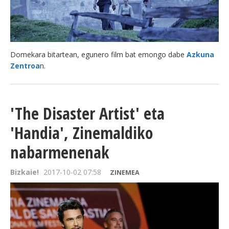
BEREZIAK
ARGAZKIAK
Domekara bitartean, egunero film bat emongo dabe
Azkuna
Zentroa
n.
... AUKERA GEHIAGO
'The Disaster Artist' eta
'Handia', Zinemaldiko
nabarmenenak
Bizkaie!
2017-10-02 07:58
ZINEMEA