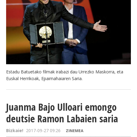
Estadu Batuetako filmak irabazi dau Urrezko Maskorra, eta
Euskal Herrikoak, Epaimahaiaren Saria.
Juanma Bajo Ulloari emongo
deutsie Ramon Labaien saria
Bizkaie!
2017-09-27 09:26
ZINEMEA