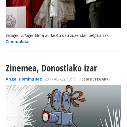
Visages, villages
filma aurkeztu dau zuzendari belgikarrak
Zinemaldia
n.
Zinemea, Donostiako izar
Angel Dominguez
2017-09-22 13:19
BEGI BETEGARRI