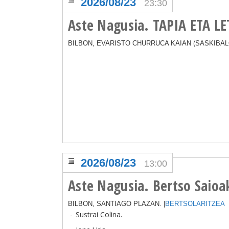
2026/08/23
23:30
Aste Nagusia. TAPIA ETA L
BILBON, EVARISTO CHURRUCA KAIAN (SASKIBALO
2026/08/23
13:00
Aste Nagusia. Bertso Saioa
BILBON, SANTIAGO PLAZAN. |
BERTSOLARITZEA
Sustrai Colina.