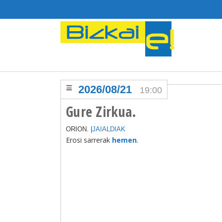
2026/08/21
19:00
Gure Zirkua.
ORION. |
JAIALDIAK
Erosi sarrerak
hemen
.