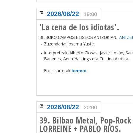
2026/08/22
19:00
'La cena de los idiotas'.
BILBOKO CAMPOS ELISEOS ANTZOKIAN. |
ANTZE
Zuzendaria: Josema Yuste.
Interpreteak: Alberto Closas, Javier Losán, Sa
Badenes, Anna Hastings eta Cristina Acosta.
Erosi sarrerak
hemen
.
2026/08/22
20:00
39. Bilbao Metal, Pop-Rock 
LORREINE + PABLO RIOS.