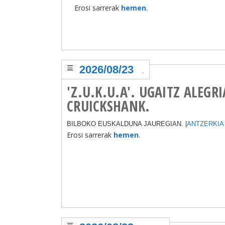
Erosi sarrerak
hemen
.
2026/08/23
.
'Z.U.K.U.A'. UGAITZ ALEGR
CRUICKSHANK.
BILBOKO EUSKALDUNA JAUREGIAN. |
ANTZERKIA
Erosi sarrerak
hemen
.