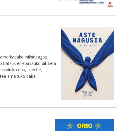
amarkadako ibilbideagaz,
ko batzuk errepasauko ditu eta
skainiko dau, izan be,
etea amaituko dabe.