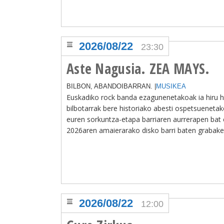
2026/08/22
23:30
Aste Nagusia. ZEA MAYS.
BILBON, ABANDOIBARRAN. |
MUSIKEA
Euskadiko rock banda ezagunenetakoak ia hiru h
bilbotarrak bere historiako abesti ospetsueneta
euren sorkuntza-etapa barriaren aurrerapen bat e
2026aren amaierarako disko barri baten grabak
2026/08/22
12:00