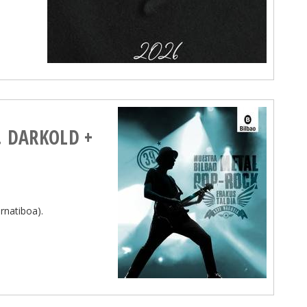
k. DARKOLD +
natiboa).