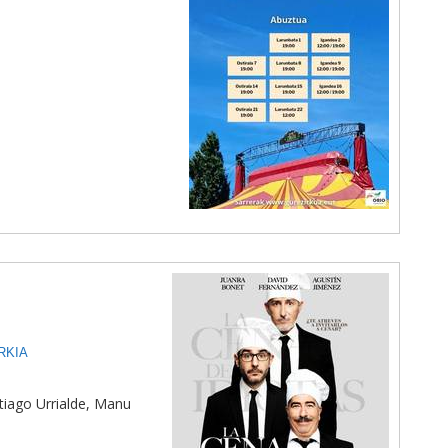
RKIA
ntiago Urrialde, Manu