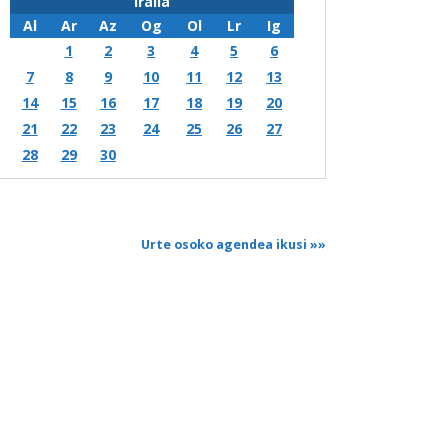
Iraila
Al
Ar
Az
Og
Ol
Lr
Ig
1
2
3
4
5
6
7
8
9
10
11
12
13
14
15
16
17
18
19
20
21
22
23
24
25
26
27
28
29
30
Urte osoko agendea ikusi
»»