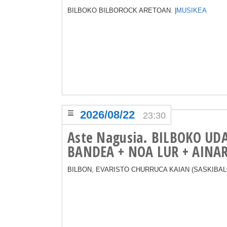
BILBOKO BILBOROCK ARETOAN. |
MUSIKEA
2026/08/22
23:30
Aste Nagusia. BILBOKO UD
BANDEA + NOA LUR + AINA
BILBON, EVARISTO CHURRUCA KAIAN (SASKIBALO