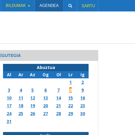
BILDUMAK
AGENDEA
SARTU
EGUTEGIA
Abuztua
Al
Ar
Az
Og
Ol
Lr
Ig
1
2
3
4
5
6
7
8
9
10
11
12
13
14
15
16
17
18
19
20
21
22
23
24
25
26
27
28
29
30
31