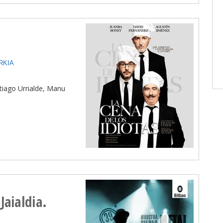
RKIA
ntiago Urrialde, Manu
Jaialdia.