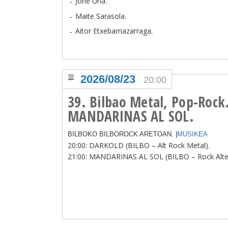
Jone Uria.
Maite Sarasola.
Aitor Etxebarriazarraga.
2026/08/23
20:00
39. Bilbao Metal, Pop-Roc
MANDARINAS AL SOL.
BILBOKO BILBOROCK ARETOAN. |
MUSIKEA
20:00: DARKOLD (BILBO – Alt Rock Metal).
21:00: MANDARINAS AL SOL (BILBO – Rock Alter