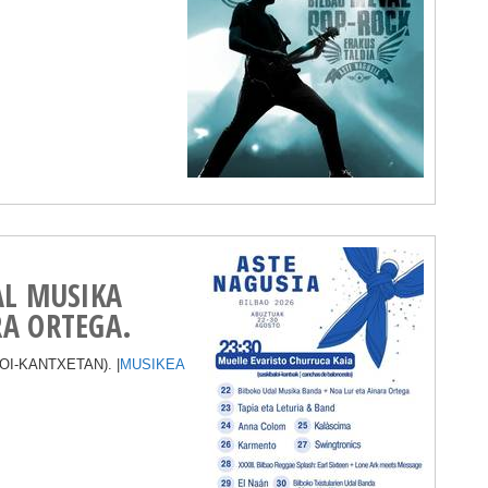
AL MUSIKA
RA ORTEGA.
I-KANTXETAN). |
MUSIKEA