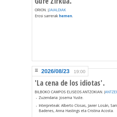
Gure Zirkua.
ORION. |
JAIALDIAK
Erosi sarrerak
hemen
.
2026/08/23
19:00
'La cena de los idiotas'.
BILBOKO CAMPOS ELISEOS ANTZOKIAN. |
ANTZE
Zuzendaria: Josema Yuste.
Interpreteak: Alberto Closas, Javier Losán, Sa
Badenes, Anna Hastings eta Cristina Acosta.