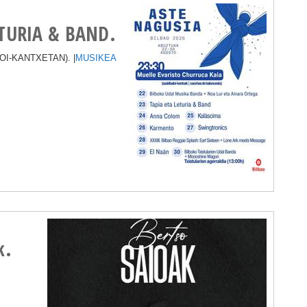
ETURIA & BAND.
I-KANTXETAN). |
MUSIKEA
k.