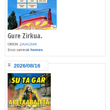
Gure Zirkua.
ORION. |
JAIALDIAK
Erosi sarrerak
hemen
.
2026/08/16
.