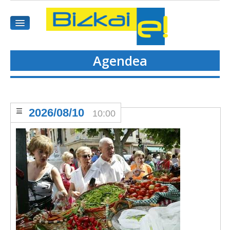
Agendea
HASIEREA
HARPIDETU
2026/08/10
10:00
GAIAK
AGENDEA
KOMUNITATEA
ALBISTE GUZTIAK
BIDEOAK