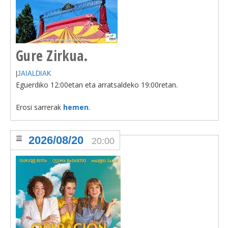
Gure Zirkua.
|
JAIALDIAK
Eguerdiko 12:00etan eta arratsaldeko 19:00retan.
Erosi sarrerak
hemen
.
2026/08/20
20:00