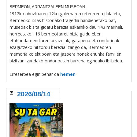
BERMEON, ARRANTZALEEN MUSEOAN.
1912ko abuztuaren 12ko galernaren urteurrena dala eta,
Bermeoko itsas historiako tragedia handienetako bat,
museoak bisita gidatu berezia eskainiko dau 143 marineli,
horreetako 116 bermeotarrei, bizia galdu eben
etahondamendiaren arrazoiak, garapena eta ondorioak
ezagutzeko hitzordu berezia izango da, Bermeoren
memoria kolektiboan eta jazoera honek ehunka familien
bizitzan izandako ondorioetan barrena egindako ibilbidea.
Erreserbea egin behar da
hemen
.
2026/08/14
.