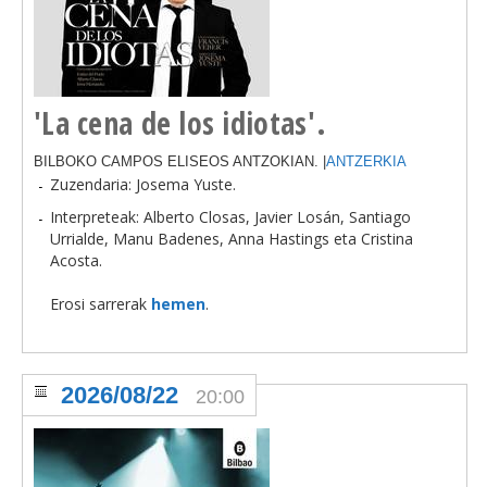
'La cena de los idiotas'.
BILBOKO CAMPOS ELISEOS ANTZOKIAN. |
ANTZERKIA
Zuzendaria: Josema Yuste.
Interpreteak: Alberto Closas, Javier Losán, Santiago
Urrialde, Manu Badenes, Anna Hastings eta Cristina
Acosta.
Erosi sarrerak
hemen
.
2026/08/22
20:00