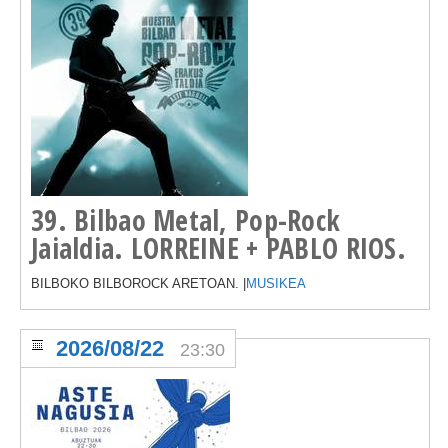
39. Bilbao Metal, Pop-Rock
Jaialdia. LORREINE + PABLO RIOS.
BILBOKO BILBOROCK ARETOAN. |
MUSIKEA
2026/08/22
23:30