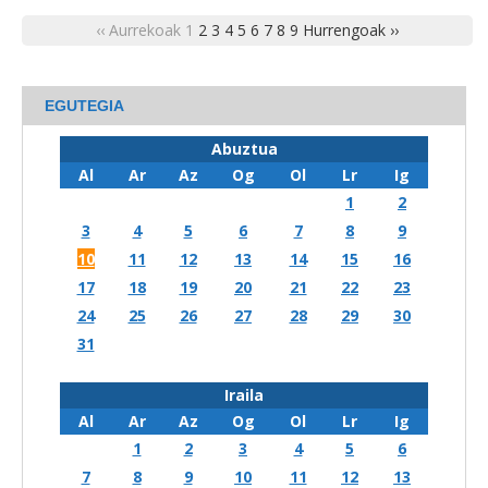
‹‹ Aurrekoak
1
2
3
4
5
6
7
8
9
Hurrengoak ››
EGUTEGIA
Abuztua
Al
Ar
Az
Og
Ol
Lr
Ig
1
2
3
4
5
6
7
8
9
10
11
12
13
14
15
16
17
18
19
20
21
22
23
24
25
26
27
28
29
30
31
Iraila
Al
Ar
Az
Og
Ol
Lr
Ig
1
2
3
4
5
6
7
8
9
10
11
12
13