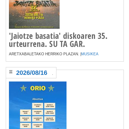
'Jaiotze basatia' diskoaren 35.
urteurrena. SU TA GAR.
ARETXABALETAKO HERRIKO PLAZAN. |
MUSIKEA
2026/08/16
.