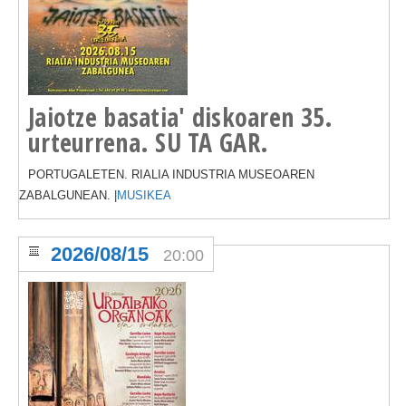
Jaiotze basatia' diskoaren 35.
urteurrena. SU TA GAR.
PORTUGALETEN. RIALIA INDUSTRIA MUSEOAREN
ZABALGUNEAN. |
MUSIKEA
2026/08/15
20:00