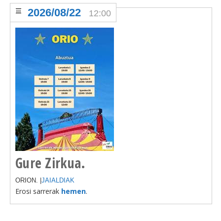
2026/08/22
12:00
Gure Zirkua.
ORION. |
JAIALDIAK
Erosi sarrerak
hemen
.