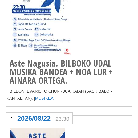
Aste Nagusia. BILBOKO UDAL
MUSIKA BANDEA + NOA LUR +
AINARA ORTEGA.
BILBON, EVARISTO CHURRUCA KAIAN (SASKIBALOI-
KANTXETAN). |
MUSIKEA
2026/08/22
23:30