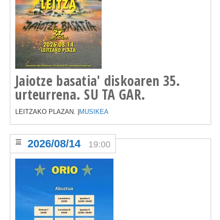
Jaiotze basatia' diskoaren 35.
urteurrena. SU TA GAR.
LEITZAKO PLAZAN. |
MUSIKEA
2026/08/14
19:00