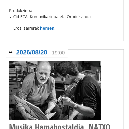
Produkzinoa
Cid FCA! Komunikazinoa eta Orodukzinoa.
Erosi sarrerak
hemen
.
2026/08/20
19:00
Musika Hamabostaldia. NATXO