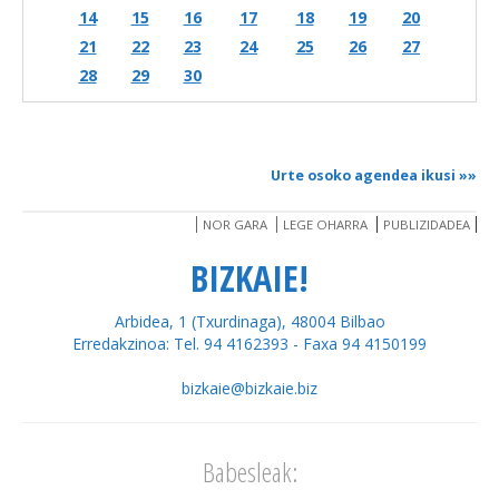
14
15
16
17
18
19
20
21
22
23
24
25
26
27
28
29
30
Urte osoko agendea ikusi
»»
NOR GARA
LEGE OHARRA
PUBLIZIDADEA
BIZKAIE!
Arbidea, 1 (Txurdinaga), 48004 Bilbao
Erredakzinoa: Tel. 94 4162393 - Faxa 94 4150199
bizkaie@bizkaie.biz
Babesleak: