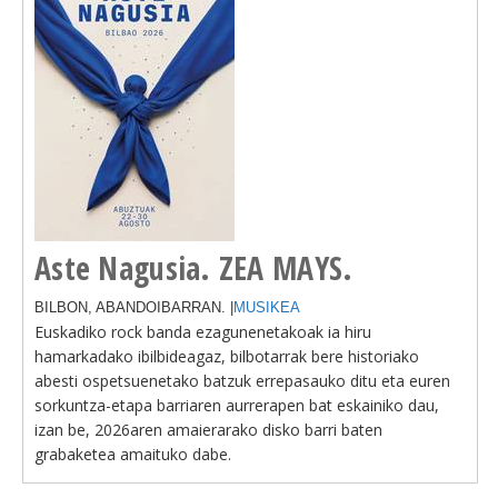
Aste Nagusia. ZEA MAYS.
BILBON, ABANDOIBARRAN. |
MUSIKEA
Euskadiko rock banda ezagunenetakoak ia hiru
hamarkadako ibilbideagaz, bilbotarrak bere historiako
abesti ospetsuenetako batzuk errepasauko ditu eta euren
sorkuntza-etapa barriaren aurrerapen bat eskainiko dau,
izan be, 2026aren amaierarako disko barri baten
grabaketea amaituko dabe.