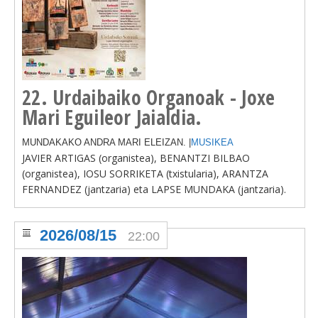
22. Urdaibaiko Organoak - Joxe
Mari Eguileor Jaialdia.
MUNDAKAKO ANDRA MARI ELEIZAN. |
MUSIKEA
JAVIER ARTIGAS (organistea), BENANTZI BILBAO
(organistea), IOSU SORRIKETA (txistularia), ARANTZA
FERNANDEZ (jantzaria) eta LAPSE MUNDAKA (jantzaria).
2026/08/15
22:00