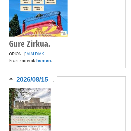
Gure Zirkua.
ORION. |
JAIALDIAK
Erosi sarrerak
hemen
.
2026/08/15
.