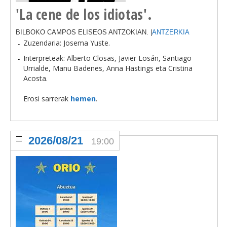
'La cene de los idiotas'.
BILBOKO CAMPOS ELISEOS ANTZOKIAN. |
ANTZERKIA
Zuzendaria: Josema Yuste.
Interpreteak:
Alberto Closas, Javier Losán, Santiago
Urrialde, Manu Badenes, Anna Hastings eta Cristina
Acosta.
Erosi sarrerak
hemen
.
2026/08/21
19:00