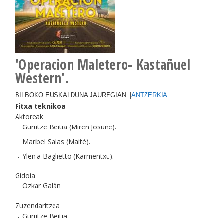
'Operacion Maletero- Kastañuel
Western'.
BILBOKO EUSKALDUNA JAUREGIAN. |
ANTZERKIA
Fitxa teknikoa
Aktoreak
Gurutze Beitia (Miren Josune).
Maribel Salas (Maité).
Ylenia Baglietto (Karmentxu).
Gidoia
Ozkar Galán
Zuzendaritzea
Gurutze Beitia