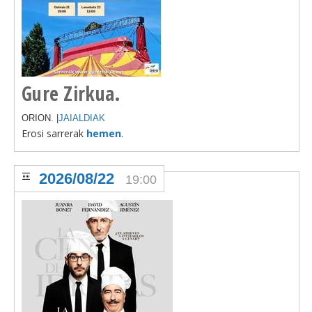
Gure Zirkua.
ORION. |
JAIALDIAK
Erosi sarrerak
hemen
.
2026/08/22
19:00