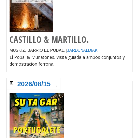
CASTILLO & MARTILLO.
MUSKIZ, BARRIO EL POBAL. |
JARDUNALDIAK
El Pobal & Muñatones. Visita guiada a ambos conjuntos y
demostracion ferrona.
2026/08/15
,