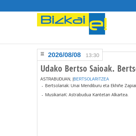
2026/08/08
13:30
Udako Bertso Saioak. Bertso
ASTRABUDUAN, |
BERTSOLARITZEA
Bertsolariak: Unai Mendiburu eta Ekhiñe Zapiai
MusikariaK: Astrabudua Kantetan Alkartea.