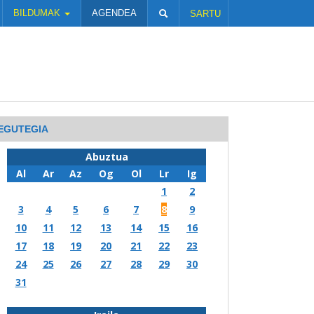
BILDUMAK
AGENDEA
SARTU
EGUTEGIA
Abuztua
Al
Ar
Az
Og
Ol
Lr
Ig
1
2
3
4
5
6
7
8
9
10
11
12
13
14
15
16
17
18
19
20
21
22
23
24
25
26
27
28
29
30
31