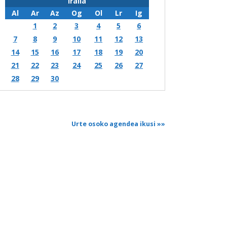
Iraila
Al
Ar
Az
Og
Ol
Lr
Ig
1
2
3
4
5
6
7
8
9
10
11
12
13
14
15
16
17
18
19
20
21
22
23
24
25
26
27
28
29
30
Urte osoko agendea ikusi
»»