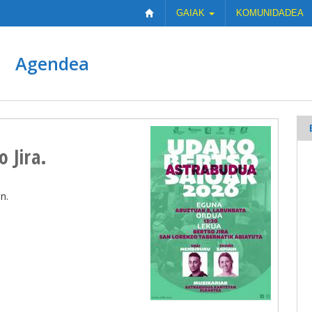
GAIAK
KOMUNIDADEA
Agendea
 Jira.
n.