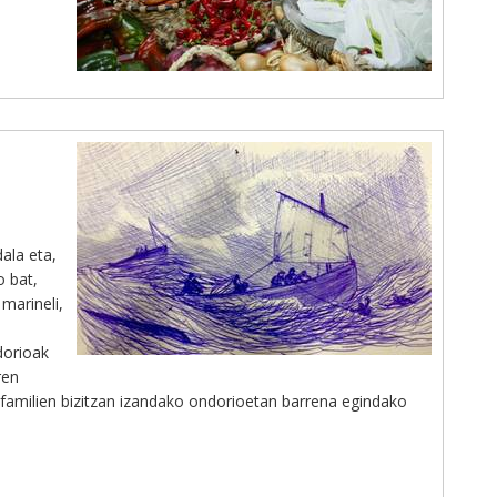
ala eta,
o bat,
marineli,
dorioak
ren
amilien bizitzan izandako ondorioetan barrena egindako