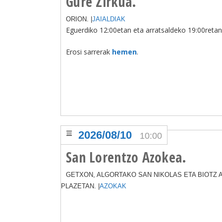
Gure Zirkua.
ORION. |
JAIALDIAK
Eguerdiko 12:00etan eta arratsaldeko 19:00retan
Erosi sarrerak
hemen
.
2026/08/10
10:00
San Lorentzo Azokea.
GETXON, ALGORTAKO SAN NIKOLAS ETA BIOTZ A
PLAZETAN. |
AZOKAK