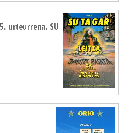
35. urteurrena. SU