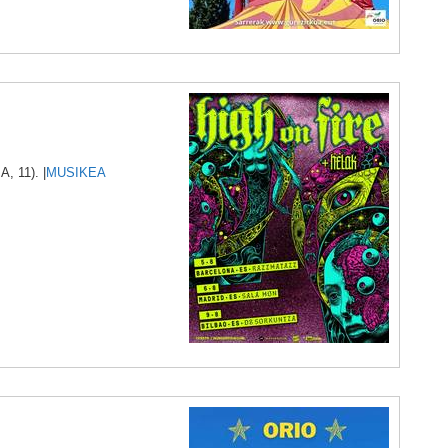
 11). |
MUSIKEA