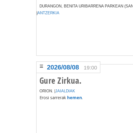
DURANGON, BENITA URIBARRENA PARKEAN (SAN
|
ANTZERKIA
2026/08/08
19:00
Gure Zirkua.
ORION. |
JAIALDIAK
Erosi sarrerak
hemen
.