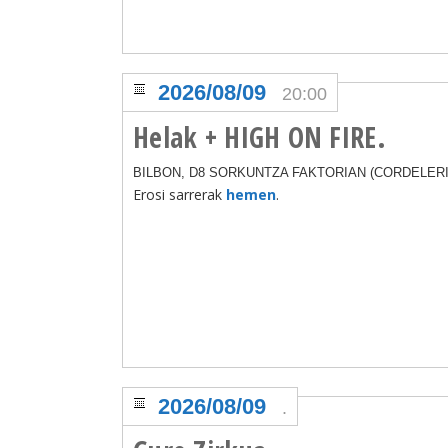
2026/08/09
20:00
Helak + HIGH ON FIRE.
BILBON, D8 SORKUNTZA FAKTORIAN (CORDELERIA,
Erosi sarrerak
hemen
.
2026/08/09
.