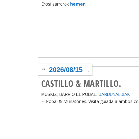
Erosi sarrerak
hemen
.
2026/08/15
.
CASTILLO & MARTILLO.
MUSKIZ, BARRIO EL POBAL. |
JARDUNALDIAK
El Pobal & Muñatones. Visita guiada a ambos co