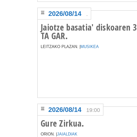
2026/08/14
.
Jaiotze basatia' diskoaren 
TA GAR.
LEITZAKO PLAZAN. |
MUSIKEA
2026/08/14
19:00
Gure Zirkua.
ORION. |
JAIALDIAK