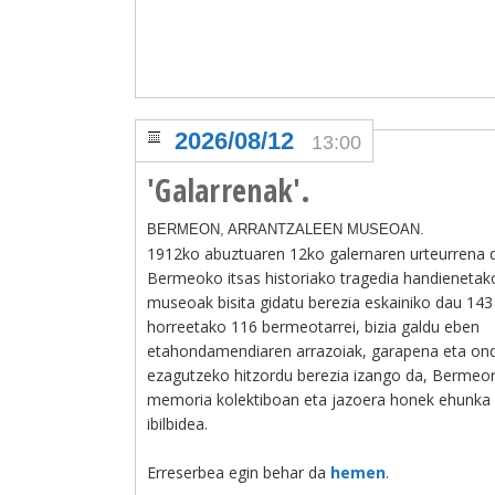
2026/08/12
13:00
'Galarrenak'.
BERMEON, ARRANTZALEEN MUSEOAN.
1912ko abuztuaren 12ko galernaren urteurrena d
Bermeoko itsas historiako tragedia handienetak
museoak bisita gidatu berezia eskainiko dau 143 
horreetako 116 bermeotarrei, bizia galdu eben
etahondamendiaren arrazoiak, garapena eta on
ezagutzeko hitzordu berezia izango da, Bermeo
memoria kolektiboan eta jazoera honek ehunka f
ibilbidea.
Erreserbea egin behar da
hemen
.