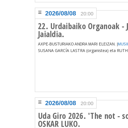
2026/08/08
20:00
22. Urdaibaiko Organoak - 
Jaialdia.
АXPE-BUSTURIAKO ANDRA MARI ELEIZAN. |
MUSI
SUSANA GARCÍA LASTRA (organistea) eta RUTH
2026/08/08
20:00
Uda Giro 2026. 'The not - s
OSKAR LUKO.