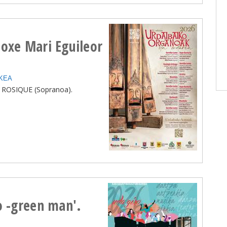
Joxe Mari Eguileor
KEA
 ROSIQUE (Sopranoa).
o -green man'.