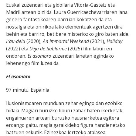
Euskal zuzendari eta gidoilaria Vitoria-Gasteiz eta
Madril artean bizi da. Laura Guerricaechevarriaren lana
genero fantastikoaren barruan kokatzen da eta
nostalgia eta onirikoa lako elementuak agertzen dira
behin eta barriro, betibere misteriozko giro baten alde.
L’au-delà
(2020),
An Immortal Weekend
(2021),
Holiday
(2022) eta
Deja de hablarme
(2025) film laburren
ondoren,
El asombro
zuzendari lanetan egindako
lehenengo film luzea da.
El asombro
97 minutu. Espainia
Ilusionismoaren munduan zehar egingo dan ezohiko
bidaia. Magiari buruzko liburu zahar baten ikerketak
engainuaren arteari buruzko hausnarketea egitera
eroango gaitu, magia garaikideko figura handienetako
batzuen eskutik. Ezinezkoa lortzeko atalasea.