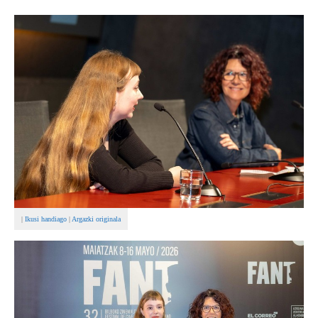
BEREZIAK
ARGAZKIAK
... AUKERA GEHIAGO
|
Ikusi handiago
|
Argazki originala