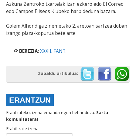
Azkuna Zentroko txartelak izan ezkero edo El Correo
edo Campos Eliseos Klubeko harpideduna bazara.
Golem Alhondiga zinemetako 2. aretoan sartzea doban
izango plaza-kopurua bete arte.
BEREZIA
:
XXXII. FANT.
Zabaldu artikulua:
ERANTZUN
Erantzuteko, izena emanda egon behar duzu.
Sartu
komunitatera!
Erabiltzaile izena