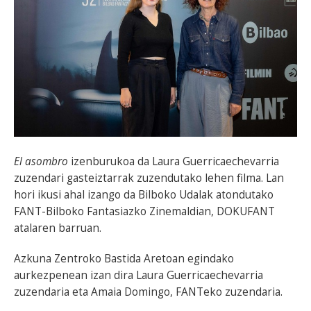
El asombro
izenburukoa da Laura Guerricaechevarria
zuzendari gasteiztarrak zuzendutako lehen filma. Lan
hori ikusi ahal izango da Bilboko Udalak atondutako
FANT-Bilboko Fantasiazko Zinemaldian, DOKUFANT
atalaren barruan.
Azkuna Zentroko Bastida Aretoan egindako
aurkezpenean izan dira Laura Guerricaechevarria
zuzendaria eta Amaia Domingo, FANTeko zuzendaria.