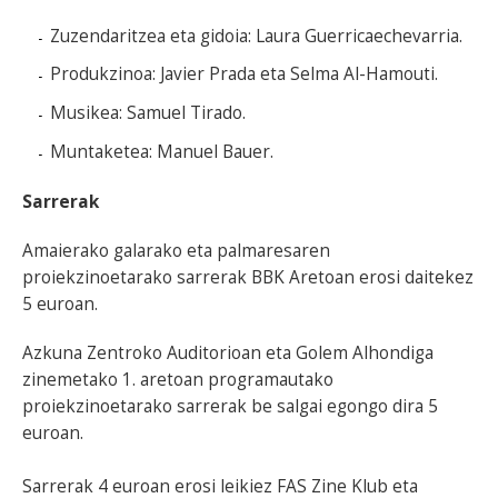
Zuzendaritzea eta gidoia: Laura Guerricaechevarria.
Produkzinoa: Javier Prada eta Selma Al-Hamouti.
Musikea: Samuel Tirado.
Muntaketea: Manuel Bauer.
Sarrerak
Amaierako galarako eta palmaresaren
proiekzinoetarako sarrerak BBK Aretoan erosi daitekez
5 euroan.
Azkuna Zentroko Auditorioan eta Golem Alhondiga
zinemetako 1. aretoan programautako
proiekzinoetarako sarrerak be salgai egongo dira 5
euroan.
Sarrerak 4 euroan erosi leikiez FAS Zine Klub eta