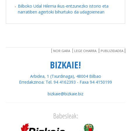
Bilboko Udal Hilerria ikus-entzunezko istorio eta
narratiben agertoki bihurtuko da udagoienean
NOR GARA
LEGE OHARRA
PUBLIZIDADEA
BIZKAIE!
Arbidea, 1 (Txurdinaga), 48004 Bilbao
Erredakzinoa: Tel. 94 4162393 - Faxa 94 4150199
bizkaie@bizkaie.biz
Babesleak: