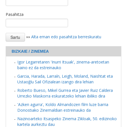
Pasahitza
»»
Alta eman edo pasahitza berreskuratu
BIZKAIE / ZINEMEA
Igor Legarretaren 'Inurri Itsuak', zinema-aretoetan
baino ez da estreinauko
Garcia, Harada, Larraín, Leigh, Moland, Naishtat eta
Ustaoğlu Sail Ofizialean izango dira lehian
Roberto Bueso, Mikel Gurrea eta Javier Ruiz Caldera
Urrezko Maskorra eskuratzeko lehian ibiliko dira
'Azken agurra', Koldo Almandozen film luze barria
Donostiako Zinemaldian estreinauko da
Nazinoarteko Itsaspeko Zinema Zikloak, 50. edizinoko
kartela aurkeztu dau