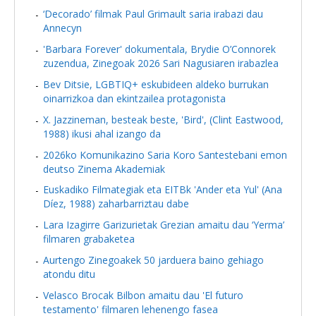
‘Decorado’ filmak Paul Grimault saria irabazi dau
Annecyn
'Barbara Forever' dokumentala, Brydie O’Connorek
zuzendua, Zinegoak 2026 Sari Nagusiaren irabazlea
Bev Ditsie, LGBTIQ+ eskubideen aldeko burrukan
oinarrizkoa dan ekintzailea protagonista
X. Jazzineman, besteak beste, 'Bird', (Clint Eastwood,
1988) ikusi ahal izango da
2026ko Komunikazino Saria Koro Santestebani emon
deutso Zinema Akademiak
Euskadiko Filmategiak eta EITBk 'Ander eta Yul' (Ana
Díez, 1988) zaharbarriztau dabe
Lara Izagirre Garizurietak Grezian amaitu dau ‘Yerma’
filmaren grabaketea
Aurtengo Zinegoakek 50 jarduera baino gehiago
atondu ditu
Velasco Brocak Bilbon amaitu dau 'El futuro
testamento' filmaren lehenengo fasea