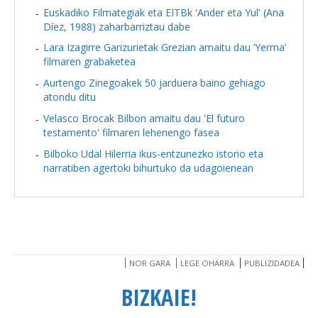
Euskadiko Filmategiak eta EITBk 'Ander eta Yul' (Ana
Díez, 1988) zaharbarriztau dabe
Lara Izagirre Garizurietak Grezian amaitu dau ‘Yerma’
filmaren grabaketea
Aurtengo Zinegoakek 50 jarduera baino gehiago
atondu ditu
Velasco Brocak Bilbon amaitu dau 'El futuro
testamento' filmaren lehenengo fasea
Bilboko Udal Hilerria ikus-entzunezko istorio eta
narratiben agertoki bihurtuko da udagoienean
NOR GARA
LEGE OHARRA
PUBLIZIDADEA
BIZKAIE!