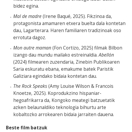
bidez egina.
Mal de madre
(Irene Baqué, 2025). Fikzinoa da,
protagonista amamaren etxera buelta dala kontetan
dau, Lagarterara. Haren familiaren tradizinoak oso
errotuta dagoz.
Mon autre maman
(Fon Cortizo, 2025) filmak Bilbon
izango dau mundu mailako estreinaldia.
Abellón
(2024) filmearen zuzendaria, Zinebin Publikoaren
Saria eskuratu ebana, emakume batek Paristik
Galiziara egindako bidaia kontetan dau.
The Rock Speaks
(Amy Louise Wilson & Francois
Knoetze, 2025). Koprodukzino hispaniar-
hegoafrikarra da, Kongoko meategi batzuetatik
azken belaunaldiko teknologia bihurtu arte
kobaltozko arrokearen bidaia jarraiten dauena.
Beste film batzuk