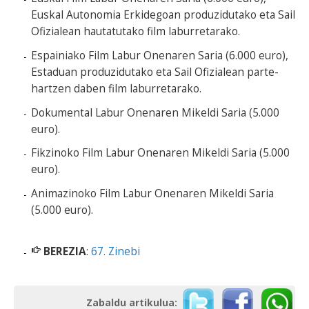
Euskal Autonomia Erkidegoan produzidutako eta Sail
Ofizialean hautatutako film laburretarako.
Espainiako Film Labur Onenaren Saria (6.000 euro),
Estaduan produzidutako eta Sail Ofizialean parte-
hartzen daben film laburretarako.
Dokumental Labur Onenaren Mikeldi Saria (5.000
euro).
Fikzinoko Film Labur Onenaren Mikeldi Saria (5.000
euro).
Animazinoko Film Labur Onenaren Mikeldi Saria
(5.000 euro).
BEREZIA
:
67. Zinebi
Zabaldu artikulua: