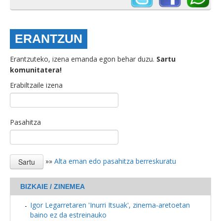
ERANTZUN
Erantzuteko, izena emanda egon behar duzu.
Sartu
komunitatera!
Erabiltzaile izena
Pasahitza
»»
Alta eman edo pasahitza berreskuratu
BIZKAIE / ZINEMEA
Igor Legarretaren 'Inurri Itsuak', zinema-aretoetan
baino ez da estreinauko