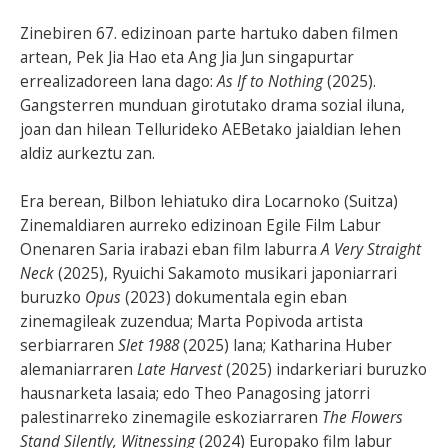
Zinebiren 67. edizinoan parte hartuko daben filmen
artean, Pek Jia Hao eta Ang Jia Jun singapurtar
errealizadoreen lana dago:
As If to Nothing
(2025).
Gangsterren munduan girotutako drama sozial iluna,
joan dan hilean Tellurideko AEBetako jaialdian lehen
aldiz aurkeztu zan.
Era berean, Bilbon lehiatuko dira Locarnoko (Suitza)
Zinemaldiaren aurreko edizinoan Egile Film Labur
Onenaren Saria irabazi eban film laburra
A Very Straight
Neck
(2025), Ryuichi Sakamoto musikari japoniarrari
buruzko
Opus
(2023) dokumentala egin eban
zinemagileak zuzendua; Marta Popivoda artista
serbiarraren
Slet 1988
(2025) lana; Katharina Huber
alemaniarraren
Late Harvest
(2025) indarkeriari buruzko
hausnarketa lasaia; edo Theo Panagosing jatorri
palestinarreko zinemagile eskoziarraren
The Flowers
Stand Silently, Witnessing
(2024) Europako film labur