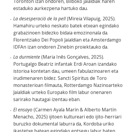
Toronton izan ondoren, Bilboko jaialdiak haren
estaduko aurkezpena hartuko dau.
La desesperació de la pell
(Mireia Vilapuig, 2025).
Hamahiru urteko neskato batek etxean egindako
grabazinoen bidezko bidaia emozinonala da.
Florentziako Dei Popoli Jaialdian eta Amsterdamgo
IDFAn izan ondoren Zinebin proiektauko da.
La durmiente
(Maria Inês Gonçalves, 2025).
Portugalgo Beatriz infantak Erdi Aroan izandako
istorioa kontetan dau, umeen fabulazinoaren eta
irudimenaren bidez. Sancti Spiritus de Toro
monasterioan filmauta, Rotterdamgo Nazinoarteko
Jaialdiak urteko Europako film labur onenaren
sarirako hautagai izentau eban.
El ensayo
(Carmen Ayala Marín & Alberto Martín
Menacho, 2025) ijitoen kultureari edo ijito-herriari
buruzko dokumental laburra da, Kordoba uriko
ikastetxe batean egindako entsegu labur baten