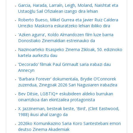
Garcia, Harada, Larraín, Leigh, Moland, Naishtat eta
Ustaoğlu Sail Ofizialean izango dira lehian
Roberto Bueso, Mikel Gurrea eta Javier Ruiz Caldera
Urrezko Maskorra eskuratzeko lehian ibiliko dira
'Azken agurra', Koldo Almandozen film luze barria
Donostiako Zinemaldian estreinauko da
Nazinoarteko Itsaspeko Zinema Zikloak, 50. edizinoko
kartela aurkeztu dau
‘Decorado’ filmak Paul Grimault saria irabazi dau
Annecyn
'Barbara Forever' dokumentala, Brydie O’Connorek
zuzendua, Zinegoak 2026 Sari Nagusiaren irabazlea
Bev Ditsie, LGBTIQ+ eskubideen aldeko burrukan
oinarrizkoa dan ekintzailea protagonista
X. Jazzineman, besteak beste, 'Bird', (Clint Eastwood,
1988) ikusi ahal izango da
2026ko Komunikazino Saria Koro Santestebani emon
deutso Zinema Akademiak