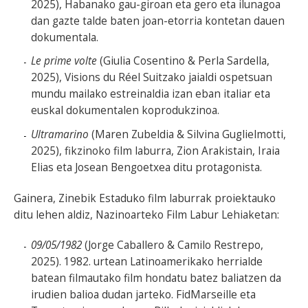
2025), Habanako gau-giroan eta gero eta ilunagoa
dan gazte talde baten joan-etorria kontetan dauen
dokumentala.
Le prime volte
(Giulia Cosentino & Perla Sardella,
2025), Visions du Réel Suitzako jaialdi ospetsuan
mundu mailako estreinaldia izan eban italiar eta
euskal dokumentalen koprodukzinoa.
Ultramarino
(Maren Zubeldia & Silvina Guglielmotti,
2025), fikzinoko film laburra, Zion Arakistain, Iraia
Elias eta Josean Bengoetxea ditu protagonista.
Gainera, Zinebik Estaduko film laburrak proiektauko
ditu lehen aldiz, Nazinoarteko Film Labur Lehiaketan:
09/05/1982
(Jorge Caballero & Camilo Restrepo,
2025). 1982. urtean Latinoamerikako herrialde
batean filmautako film hondatu batez baliatzen da
irudien balioa dudan jarteko. FidMarseille eta