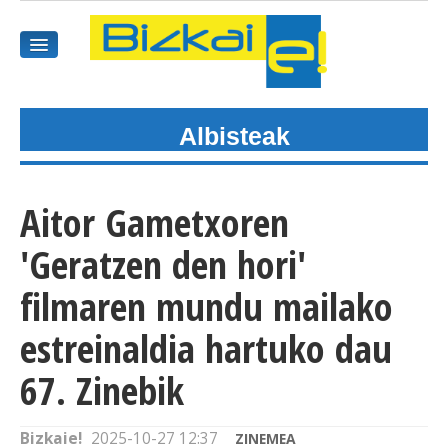
Albisteak
HASIEREA
HARPIDETU
Aitor Gametxoren
GAIAK
'Geratzen den hori'
AGENDEA
filmaren mundu mailako
estreinaldia hartuko dau
KOMUNITATEA
67. Zinebik
ALBISTE GUZTIAK
BIDEOAK
Bizkaie!
2025-10-27 12:37
ZINEMEA