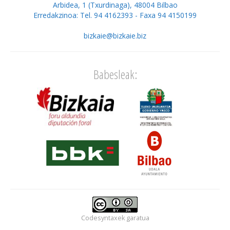
Arbidea, 1 (Txurdinaga), 48004 Bilbao
Erredakzinoa: Tel. 94 4162393 - Faxa 94 4150199
bizkaie@bizkaie.biz
Babesleak:
Codesyntaxek
garatua