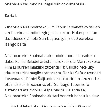
onenaren sarirako hautagai dan dokumentala.
Sariak
Zinebiren Nazinoarteko Film Labur Lehiaketako sarien
zenbatekoa handitu egingo da aurton. Holan pasetan
da, adibidez, Zinebi Sari Nagusiagaz, 8.000 eurokoa
izango baita.
Nazinoarteko Epaimahaiak ondoko honeek osotuko
dabe: Ramia Beladel artista marokoar eta Marrakexeko
Film Laburren Jaialdiko zuzendaria; Callisto McNulty
idazle eta zinemagile frantziarra; Norika Sefa zuzendari
kosovoarra; Daniel Šulji animazinoko zinema-zuzendari
eta musikari kroaziarra; eta, Santiago Tabernero
zuzendari eta gidoilari espainiarra. Halanda ze,
Nazinoarteko Epaimahaiak sari honeek banatuko ditu:
Euskal Film Labur Onenaren Saria (6.000 euro),