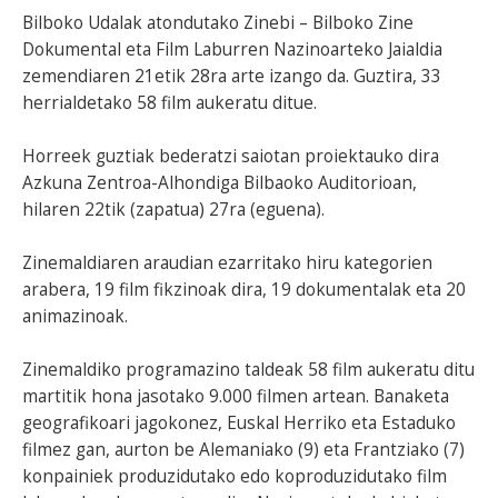
Bilboko Udalak atondutako Zinebi – Bilboko Zine
Dokumental eta Film Laburren Nazinoarteko Jaialdia
zemendiaren 21etik 28ra arte izango da. Guztira, 33
herrialdetako 58 film aukeratu ditue.
Horreek guztiak bederatzi saiotan proiektauko dira
Azkuna Zentroa-Alhondiga Bilbaoko Auditorioan,
hilaren 22tik (zapatua) 27ra (eguena).
Zinemaldiaren araudian ezarritako hiru kategorien
arabera, 19 film fikzinoak dira, 19 dokumentalak eta 20
animazinoak.
Zinemaldiko programazino taldeak 58 film aukeratu ditu
martitik hona jasotako 9.000 filmen artean. Banaketa
geografikoari jagokonez, Euskal Herriko eta Estaduko
filmez gan, aurton be Alemaniako (9) eta Frantziako (7)
konpainiek produzidutako edo koproduzidutako film