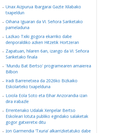
Unax Aizpurua Ibargarai Gazte Xilabako
txapeldun
Oihana Iguaran da VI. Señora Sariketako
pameladuna
Lazkao Txiki gogora ekarriko dabe
denporaldiko azken Hitzetik Hortzeran
Zapatuan, hilaren 6an, izango da VI. Señora
Sariketako finala
'Mundu Bat Bertso' programearen amaierea
Bilbon
Iradi Barrenetxea da 2026ko Bizkaiko
Eskolarteko txapelduna
Loiola Eola Soto eta Eihar Anzorandia izan
dira irabazle
Errenteriako Udalak Xenpelar Bertso
Eskoleari lotuta publiko egindako salaketak
gogor gatxeretxi ditu
Jon Garmendia ‘Txuria’ alkarrizketatuko dabe