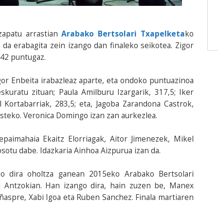
zapatu arrastian
Arabako Bertsolari Txapelketa
ko
da erabagita zein izango dan finaleko seikotea. Zigor
342 puntugaz.
igor Enbeita irabazleaz aparte, eta ondoko puntuazinoa
skuratu zituan; Paula Amilburu Izargarik, 317,5; Iker
 Kortabarriak, 283,5; eta, Jagoba Zarandona Castrok,
usteko. Veronica Domingo izan zan aurkezlea.
 epaimahaia Ekaitz Elorriagak, Aitor Jimenezek, Mikel
sotu dabe. Idazkaria Ainhoa Aizpurua izan da.
o dira oholtza ganean 2015eko Arabako Bertsolari
al Antzokian. Han izango dira, hain zuzen be, Manex
iñaspre, Xabi Igoa eta Ruben Sanchez. Finala martiaren