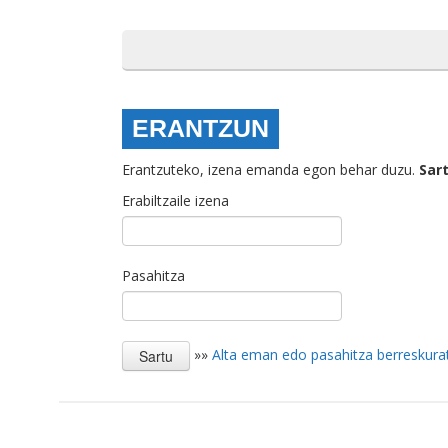
ERANTZUN
Erantzuteko, izena emanda egon behar duzu.
Sar
Erabiltzaile izena
Pasahitza
»»
Alta eman edo pasahitza berreskura