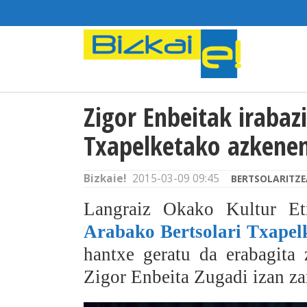
Zigor Enbeitak irabaz
Txapelketako azkenen
Bizkaie!
2015-03-09 09:45
BERTSOLARITZE
Langraiz Okako Kultur Etx
Arabako Bertsolari Txapel
hantxe geratu da erabagita 
Zigor Enbeita Zugadi izan za