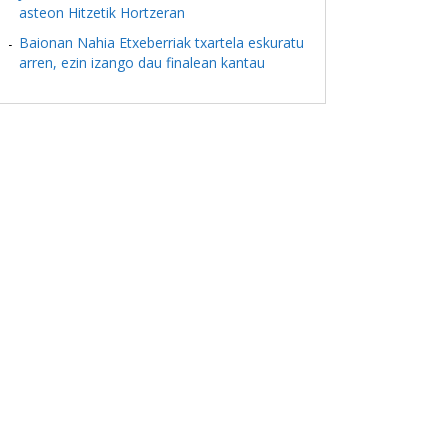
asteon Hitzetik Hortzeran
Baionan Nahia Etxeberriak txartela eskuratu
arren, ezin izango dau finalean kantau