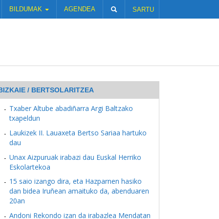
BILDUMAK
AGENDEA
SARTU
BIZKAIE / BERTSOLARITZEA
Txaber Altube abadiñarra Argi Baltzako
txapeldun
Laukizek II. Lauaxeta Bertso Sariaa hartuko
dau
Unax Aizpuruak irabazi dau Euskal Herriko
Eskolartekoa
15 saio izango dira, eta Hazparnen hasiko
dan bidea Iruñean amaituko da, abenduaren
20an
Andoni Rekondo izan da irabazlea Mendatan