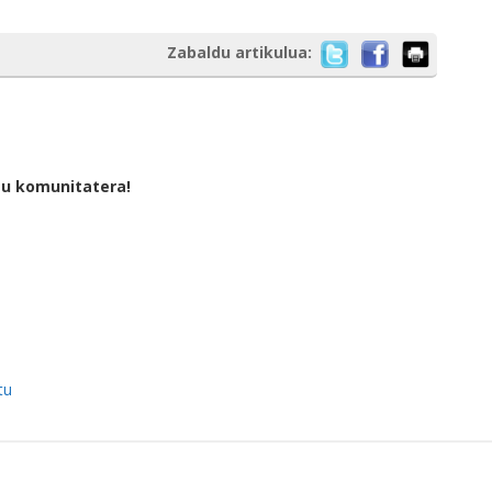
Zabaldu artikulua:
tu komunitatera!
tu