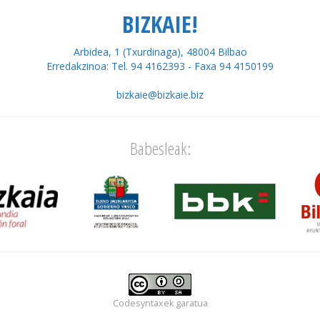
BIZKAIE!
Arbidea, 1 (Txurdinaga), 48004 Bilbao
Erredakzinoa: Tel. 94 4162393 - Faxa 94 4150199
bizkaie@bizkaie.biz
Babesleak:
Codesyntaxek
garatua