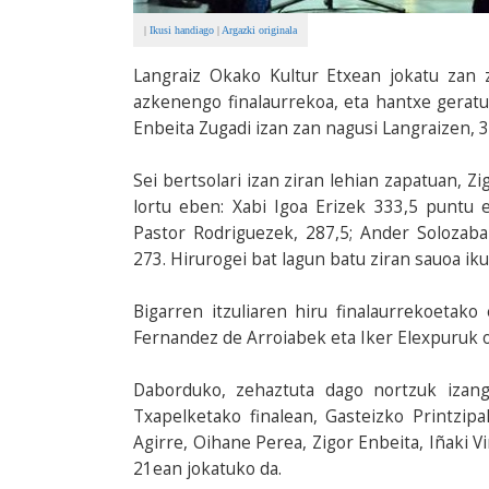
|
Ikusi handiago
|
Argazki originala
Langraiz Okako Kultur Etxean jokatu zan 
azkenengo finalaurrekoa, eta hantxe geratu 
Enbeita Zugadi izan zan nagusi Langraizen, 
Sei bertsolari izan ziran lehian zapatuan, Z
lortu eben: Xabi Igoa Erizek 333,5 puntu e
Pastor Rodriguezek, 287,5; Ander Solozabal
273. Hirurogei bat lagun batu ziran sauoa ik
Bigarren itzuliaren hiru finalaurrekoetako
Fernandez de Arroiabek eta Iker Elexpuruk o
Daborduko, zehaztuta dago nortzuk izang
Txapelketako finalean, Gasteizko Printzip
Agirre, Oihane Perea, Zigor Enbeita, Iñaki V
21ean jokatuko da.