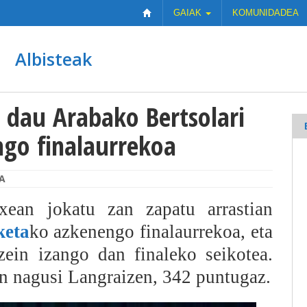
GAIAK
KOMUNIDADEA
Albisteak
i dau Arabako Bertsolari
go finalaurrekoa
A
ean jokatu zan zapatu arrastian
keta
ko azkenengo finalaurrekoa, eta
zein izango dan finaleko seikotea.
n nagusi Langraizen, 342 puntugaz.