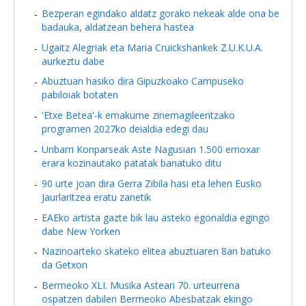
Bezperan egindako aldatz gorako nekeak alde ona be
badauka, aldatzean behera hastea
Ugaitz Alegriak eta Maria Cruickshankek Z.U.K.U.A.
aurkeztu dabe
Abuztuan hasiko dira Gipuzkoako Campuseko
pabiloiak botaten
'Etxe Betea'-k emakume zinemagileentzako
programen 2027ko deialdia edegi dau
Uribarri Konparseak Aste Nagusian 1.500 errioxar
erara kozinautako patatak banatuko ditu
90 urte joan dira Gerra Zibila hasi eta lehen Eusko
Jaurlaritzea eratu zanetik
EAEko artista gazte bik lau asteko egonaldia egingo
dabe New Yorken
Nazinoarteko skateko elitea abuztuaren 8an batuko
da Getxon
Bermeoko XLI. Musika Asteari 70. urteurrena
ospatzen dabilen Bermeoko Abesbatzak ekingo