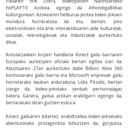
Irailaren 9tik 25era, Bideojokoen Nazinoarteko
hóPLAY'10 Azokea egingo da AlhondigaBilbao
kulturgunean. Azokearen helburua jentea bideo-jokoen
mundura hurreratzea da eta, bertan, joko
elektronikoen eta arte interaktiboaren alde kulturalak,
sozialak, teknologikoak eta industrialak aurkeztuko
ditue.
Antolatzaileen lorpen handiena Kinect gailu barriaren
Europako aurkezpen ofiziala bertan egitea izan da.
Abuztuaren 27an aurkeztuko dabe Bilbon Xbox 360
kontsolarako gailu barria eta Microsoft enpresak gailu
horretarako daukan arduraduna, Lidia Pitzalis, bertan
izango da, bideo-jokotako zenbait pertsonaiagaz
batera. Ganera, gailua azokan erabilgarri egongo da,
bertaratuko diran guztien eskura.
Kinect gailuaren bitartez, erabiltzailea bideo-jokoetako
abenturetako protagonista bihurtzen da, gorputza,