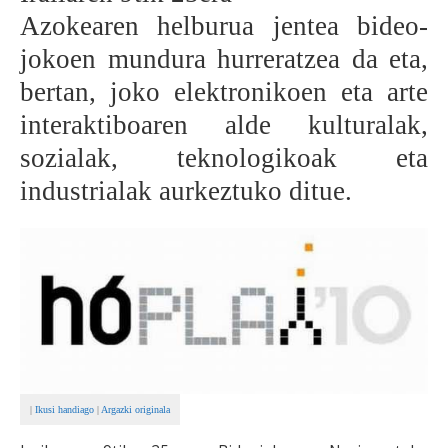
Azokearen helburua jentea bideo-
BEREZIAK
jokoen mundura hurreratzea da eta,
ARGAZKIAK
bertan, joko elektronikoen eta arte
interaktiboaren alde kulturalak,
sozialak, teknologikoak eta
... AUKERA GEHIAGO
industrialak aurkeztuko ditue.
|
Ikusi handiago
|
Argazki originala