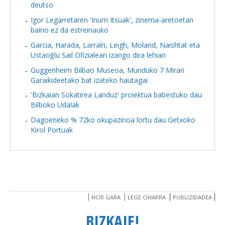
deutso
Igor Legarretaren 'Inurri Itsuak', zinema-aretoetan
baino ez da estreinauko
Garcia, Harada, Larraín, Leigh, Moland, Naishtat eta
Ustaoğlu Sail Ofizialean izango dira lehian
Guggenheim Bilbao Museoa, Munduko 7 Mirari
Garaikideetako bat izateko hautagai
'Bizkaian Sokatirea Landuz' proiektua babestuko dau
Bilboko Udalak
Dagoeneko % 72ko okupazinoa lortu dau Getxoko
Kirol Portuak
NOR GARA
LEGE OHARRA
PUBLIZIDADEA
BIZKAIE!