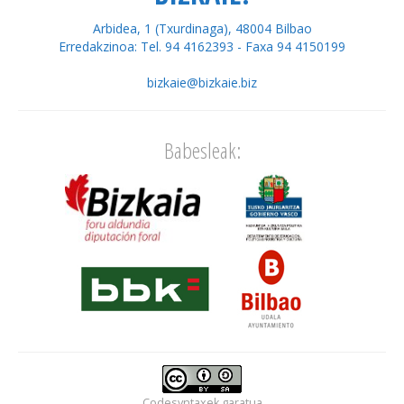
Arbidea, 1 (Txurdinaga), 48004 Bilbao
Erredakzinoa: Tel. 94 4162393 - Faxa 94 4150199
bizkaie@bizkaie.biz
Babesleak:
Codesyntaxek
garatua