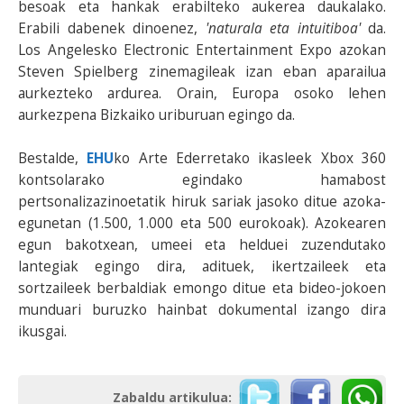
besoak eta hankak erabilteko aukerea daukalako.
Erabili dabenek dinoenez,
'naturala eta intuitiboa'
da.
Los Angelesko Electronic Entertainment Expo azokan
Steven Spielberg zinemagileak izan eban aparailua
aurkezteko ardurea. Orain, Europa osoko lehen
aurkezpena Bizkaiko uriburuan egingo da.
Bestalde,
EHU
ko Arte Ederretako ikasleek Xbox 360
kontsolarako egindako hamabost
pertsonalizazinoetatik hiruk sariak jasoko ditue azoka-
egunetan (1.500, 1.000 eta 500 eurokoak). Azokearen
egun bakotxean, umeei eta helduei zuzendutako
lantegiak egingo dira, adituek, ikertzaileek eta
sortzaileek berbaldiak emongo ditue eta bideo-jokoen
munduari buruzko hainbat dokumental izango dira
ikusgai.
Zabaldu artikulua: