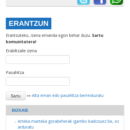
ERANTZUN
Erantzuteko, izena emanda egon behar duzu.
Sartu
komunitatera!
Erabiltzaile izena
Pasahitza
»»
Alta eman edo pasahitza berreskuratu
BIZKAIE
Arteka-marteka gorabeherak igarriko badozuez be, ez
arduratu