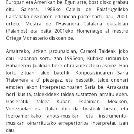
Europan eta Amerikan be. Egun arte, bost disko grabau
ditu. Gainera, 1988ko Calella de Palafrugelleko
Cantadako diskoaren edizinoan parte hartu dau, 2000.
urteko Mostra de l’Havanera Catalana ekitaldian
(Palamos) eta baita 2001eko Homenatge al mestre
Ortega Monasterio diskoan be.
Amaitzeko, azken jardunaldian, Caracol Taldeak joko
dau. Habanan sortu zan 1995ean, Kubako uriburuko
Habaneren Jaialdian bere obra aurkezteko asmoz. Han
lortu zituan, alde batetik, Konposizinoaren Saria
'Habanera a ti' piezagaz, eta bestetik, talde onenari
emoten jakon Interpretazinoaren Saria be. Arrakasta
hori ikusita, taldekideek taldea sustatzen jarraitu eben.
Hasieratik, taldea Kuban, Espainian, Mexikon,
Venezuelan eta Italian ibili da, besteak beste, eta
Iberoamerikako ahots-musikan eta instrumentu-
musikan oinarritutako errepertorioa interpretau izan
dau.