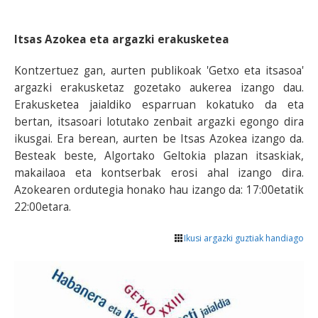
Itsas Azokea eta argazki erakusketea
Kontzertuez gan, aurten publikoak 'Getxo eta itsasoa'
argazki erakusketaz gozetako aukerea izango dau.
Erakusketea jaialdiko esparruan kokatuko da eta
bertan, itsasoari lotutako zenbait argazki egongo dira
ikusgai. Era berean, aurten be Itsas Azokea izango da.
Besteak beste, Algortako Geltokia plazan itsaskiak,
makailaoa eta kontserbak erosi ahal izango dira.
Azokearen ordutegia honako hau izango da: 17:00etatik
22:00etara.
Ikusi argazki guztiak handiago