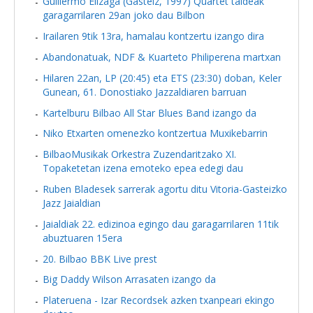
Guillermo Elizaga (Gasteiz, 1997) Quartet taldeak
garagarrilaren 29an joko dau Bilbon
Irailaren 9tik 13ra, hamalau kontzertu izango dira
Abandonatuak, NDF & Kuarteto Philiperena martxan
Hilaren 22an, LP (20:45) eta ETS (23:30) doban, Keler
Gunean, 61. Donostiako Jazzaldiaren barruan
Kartelburu Bilbao All Star Blues Band izango da
Niko Etxarten omenezko kontzertua Muxikebarrin
BilbaoMusikak Orkestra Zuzendaritzako XI.
Topaketetan izena emoteko epea edegi dau
Ruben Bladesek sarrerak agortu ditu Vitoria-Gasteizko
Jazz Jaialdian
Jaialdiak 22. edizinoa egingo dau garagarrilaren 11tik
abuztuaren 15era
20. Bilbao BBK Live prest
Big Daddy Wilson Arrasaten izango da
Plateruena - Izar Recordsek azken txanpeari ekingo