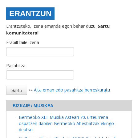
ERANTZUN
Erantzuteko, izena emanda egon behar duzu.
Sartu
komunitatera!
Erabiltzaile izena
Pasahitza
»»
Alta eman edo pasahitza berreskuratu
BIZKAIE / MUSIKEA
Bermeoko XLI. Musika Asteari 70. urteurrena
ospatzen dabilen Bermeoko Abesbatzak ekingo
deutso