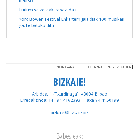
deutso
Lurium seikoteak irabazi dau
York Bowen Festival Enkarterri Jaialdiak 100 musikari
gazte batuko ditu
NOR GARA
LEGE OHARRA
PUBLIZIDADEA
BIZKAIE!
Arbidea, 1 (Txurdinaga), 48004 Bilbao
Erredakzinoa: Tel. 94 4162393 - Faxa 94 4150199
bizkaie@bizkaie.biz
Babesleak: