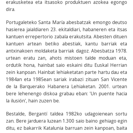
erakusketea eta itsasoko produktuen azokea egongo
dira.
Portugaleteko Santa María abesbatzak emongo deutso
hasierea jaialdiaren 23. ekitaldiari, habaneren eta itsas
kantuen errepertorio zabala erakutsita. Abesten dituen
kantuen artean betiko abestiak, kantu barriak eta
antxinakoen moldaketa barriak dagoz. Abesbatza 1978.
urtean eratu zan, ahots mistoen talde moduan eta,
ordutik hona, hainbat saio eskaini ditu Euskal Herrian
zein kanpoan. Hainbat lehiaketatan parte hartu dau eta
1984an eta 1985ean sariak irabazi zituan San Vicente
de la Barquerako Habanera Lehiaketan. 2001. urtean
bere lehenengo diskoa grabau eban: 'Un puente hacia
la ilusión', hain zuzen be.
Bestalde, Bergantí taldea 1982ko udagoienean sortu
zan. Bere jarduera luzean 1.300 saio baino gehiago egin
ditu, ez bakarrik Katalunia barruan zein kanpoan, baita