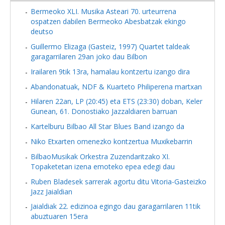
Bermeoko XLI. Musika Asteari 70. urteurrena
ospatzen dabilen Bermeoko Abesbatzak ekingo
deutso
Guillermo Elizaga (Gasteiz, 1997) Quartet taldeak
garagarrilaren 29an joko dau Bilbon
Irailaren 9tik 13ra, hamalau kontzertu izango dira
Abandonatuak, NDF & Kuarteto Philiperena martxan
Hilaren 22an, LP (20:45) eta ETS (23:30) doban, Keler
Gunean, 61. Donostiako Jazzaldiaren barruan
Kartelburu Bilbao All Star Blues Band izango da
Niko Etxarten omenezko kontzertua Muxikebarrin
BilbaoMusikak Orkestra Zuzendaritzako XI.
Topaketetan izena emoteko epea edegi dau
Ruben Bladesek sarrerak agortu ditu Vitoria-Gasteizko
Jazz Jaialdian
Jaialdiak 22. edizinoa egingo dau garagarrilaren 11tik
abuztuaren 15era