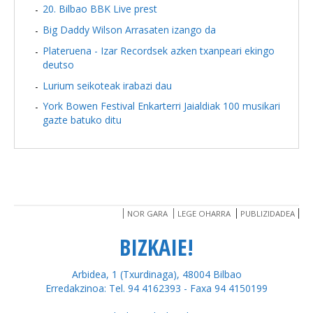
20. Bilbao BBK Live prest
Big Daddy Wilson Arrasaten izango da
Plateruena - Izar Recordsek azken txanpeari ekingo
deutso
Lurium seikoteak irabazi dau
York Bowen Festival Enkarterri Jaialdiak 100 musikari
gazte batuko ditu
NOR GARA
LEGE OHARRA
PUBLIZIDADEA
BIZKAIE!
Arbidea, 1 (Txurdinaga), 48004 Bilbao
Erredakzinoa: Tel. 94 4162393 - Faxa 94 4150199