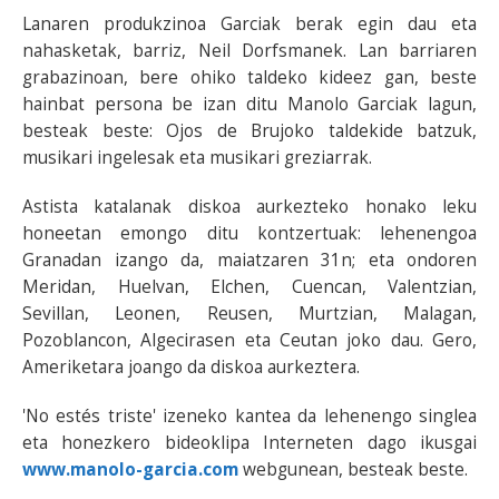
Lanaren produkzinoa Garciak berak egin dau eta
nahasketak, barriz, Neil Dorfsmanek. Lan barriaren
grabazinoan, bere ohiko taldeko kideez gan, beste
hainbat persona be izan ditu Manolo Garciak lagun,
besteak beste: Ojos de Brujoko taldekide batzuk,
musikari ingelesak eta musikari greziarrak.
Astista katalanak diskoa aurkezteko honako leku
honeetan emongo ditu kontzertuak: lehenengoa
Granadan izango da, maiatzaren 31n; eta ondoren
Meridan, Huelvan, Elchen, Cuencan, Valentzian,
Sevillan, Leonen, Reusen, Murtzian, Malagan,
Pozoblancon, Algecirasen eta Ceutan joko dau. Gero,
Ameriketara joango da diskoa aurkeztera.
'No estés triste' izeneko kantea da lehenengo singlea
eta honezkero bideoklipa Interneten dago ikusgai
www.manolo-garcia.com
webgunean, besteak beste.