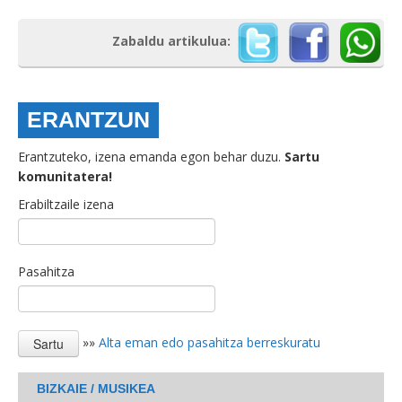
Zabaldu artikulua:
ERANTZUN
Erantzuteko, izena emanda egon behar duzu.
Sartu
komunitatera!
Erabiltzaile izena
Pasahitza
»»
Alta eman edo pasahitza berreskuratu
BIZKAIE / MUSIKEA