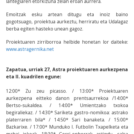
lantegiaren etorkizuna zelan eroan aurrera.
Emoitzak esku artean ditugu eta inoiz baino
gogotsuago, proiektua aurkeztu, herriratu eta Udalagaz
berba egiten hasteko unean gagoz.
Proiektuaren zirriborroa helbide honetan lor daiteke:
www.astragernika.net
Zapatua, urriak 27, Astra proiektuaren aurkezpena
eta II. kuadrilen egune:
12:00* Zu zeu picasso. / 13:00* Proiektuaren
aurkezpena eitteko danon prentsaurrekoa /14:00*
Bertso-sukaldea. / 14:00* Umientzako txokoa
begiraliekaz. / 14:30* Sariketa gastro-nomikoa: astrako
platerraren bila* / 14:50* Sari banaketa. / 15:00*
Bazkarixe. / 17:00* Munduko I. Futbolin Txapelketa eta