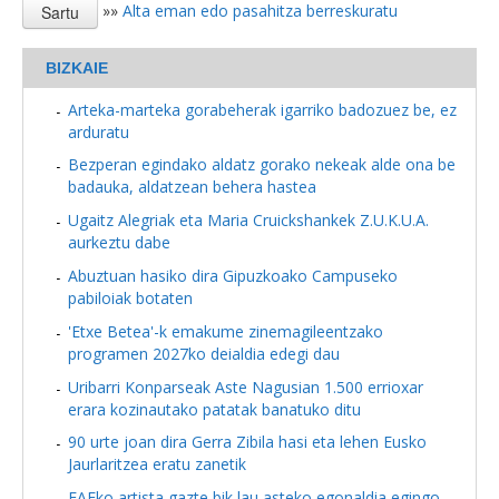
»»
Alta eman edo pasahitza berreskuratu
BIZKAIE
Arteka-marteka gorabeherak igarriko badozuez be, ez
arduratu
Bezperan egindako aldatz gorako nekeak alde ona be
badauka, aldatzean behera hastea
Ugaitz Alegriak eta Maria Cruickshankek Z.U.K.U.A.
aurkeztu dabe
Abuztuan hasiko dira Gipuzkoako Campuseko
pabiloiak botaten
'Etxe Betea'-k emakume zinemagileentzako
programen 2027ko deialdia edegi dau
Uribarri Konparseak Aste Nagusian 1.500 errioxar
erara kozinautako patatak banatuko ditu
90 urte joan dira Gerra Zibila hasi eta lehen Eusko
Jaurlaritzea eratu zanetik
EAEko artista gazte bik lau asteko egonaldia egingo