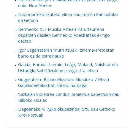
dabe New Yorken
Nazinoarteko skateko elitea abuztuaren 8an batuko
da Getxon
Bermeoko XLI. Musika Asteari 70. urteurrena
ospatzen dabilen Bermeoko Abesbatzak ekingo
deutso
Igor Legarretaren 'Inurri Itsuak', zinema-aretoetan
baino ez da estreinauko
Garcia, Harada, Larraín, Leigh, Moland, Naishtat eta
Ustaoğlu Sail Ofizialean izango dira lehian
Guggenheim Bilbao Museoa, Munduko 7 Mirari
Garaikideetako bat izateko hautagai
'Bizkaian Sokatirea Landuz' proiektua babestuko dau
Bilboko Udalak
Dagoeneko % 72ko okupazinoa lortu dau Getxoko
Kirol Portuak