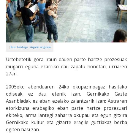
|
Ikusi handiago
|
Argazki originala
Urtebetetik gora iraun dauen parte hartze prozesuak
mugarri eguna ezarriko dau zapatu honetan, urriaren
27an.
2005eko abenduaren 24ko okupazinoagaz hasitako
odiseak ez dau etenik izan. Gernikako Gazte
Asanbladak ez eban ezelako zalantzarik izan: Astraren
etorkizuna erabagiko eban parte hartze prozesuari
ekiteko, arma lantegi zaharra okupau eta egun gitxira
Gernikako kultur eta gizarte eragile guztiakaz berba
egiten hasi zan.