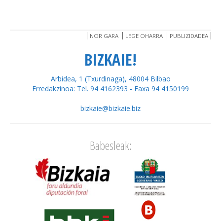
NOR GARA
LEGE OHARRA
PUBLIZIDADEA
BIZKAIE!
Arbidea, 1 (Txurdinaga), 48004 Bilbao
Erredakzinoa: Tel. 94 4162393 - Faxa 94 4150199
bizkaie@bizkaie.biz
Babesleak: