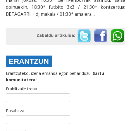
mahai jokoak. 18:30* Gerri-enborrak astindu, salsa
doinuekin. 18:30* futbito 3x3 / 21:30* kontzertua:
BETAGARRI + dj makala / 01:30* amaiera…
Zabaldu artikulua:
ERANTZUN
Erantzuteko, izena emanda egon behar duzu.
Sartu
komunitatera!
Erabiltzaile izena
Pasahitza