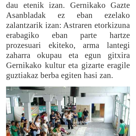
dau etenik izan. Gernikako Gazte
BEREZIAK
Asanbladak ez eban ezelako
zalantzarik izan: Astraren etorkizuna
ARGAZKIAK
erabagiko eban parte hartze
prozesuari ekiteko, arma lantegi
zaharra okupau eta egun gitxira
... AUKERA GEHIAGO
Gernikako kultur eta gizarte eragile
guztiakaz berba egiten hasi zan.