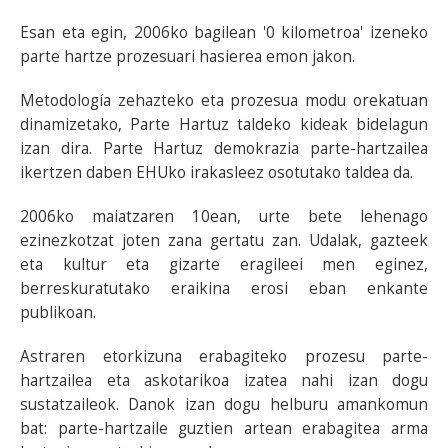
Esan eta egin, 2006ko bagilean '0 kilometroa' izeneko
parte hartze prozesuari hasierea emon jakon.
Metodología zehazteko eta prozesua modu orekatuan
dinamizetako, Parte Hartuz taldeko kideak bidelagun
izan dira. Parte Hartuz demokrazia parte-hartzailea
ikertzen daben EHUko irakasleez osotutako taldea da.
2006ko maiatzaren 10ean, urte bete lehenago
ezinezkotzat joten zana gertatu zan. Udalak, gazteek
eta kultur eta gizarte eragileei men eginez,
berreskuratutako eraikina erosi eban enkante
publikoan.
Astraren etorkizuna erabagiteko prozesu parte-
hartzailea eta askotarikoa izatea nahi izan dogu
sustatzaileok. Danok izan dogu helburu amankomun
bat: parte-hartzaile guztien artean erabagitea arma