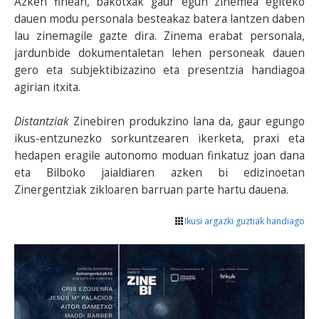
Azken finean, bakotxak gaur egun zinemea egiteko
dauen modu personala besteakaz batera lantzen daben
lau zinemagile gazte dira. Zinema erabat personala,
jardunbide dokumentaletan lehen personeak dauen
gero eta subjektibizazino eta presentzia handiagoa
agirian itxita.
Distantziak
Zinebiren produkzino lana da, gaur egungo
ikus-entzunezko sorkuntzearen ikerketa, praxi eta
hedapen eragile autonomo moduan finkatuz joan dana
eta Bilboko jaialdiaren azken bi edizinoetan
Zinergentziak zikloaren barruan parte hartu dauena.
Ikusi argazki guztiak handiago