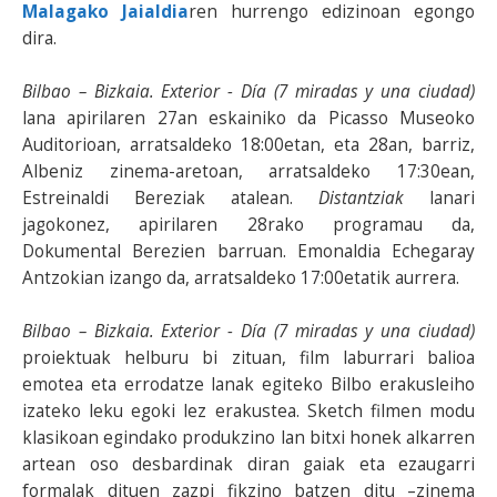
Malagako Jaialdia
ren hurrengo edizinoan egongo
dira.
Bilbao – Bizkaia. Exterior - Día (7 miradas y una ciudad)
lana apirilaren 27an eskainiko da Picasso Museoko
Auditorioan, arratsaldeko 18:00etan, eta 28an, barriz,
Albeniz zinema-aretoan, arratsaldeko 17:30ean,
Estreinaldi Bereziak atalean.
Distantziak
lanari
jagokonez, apirilaren 28rako programau da,
Dokumental Berezien barruan. Emonaldia Echegaray
Antzokian izango da, arratsaldeko 17:00etatik aurrera.
Bilbao – Bizkaia. Exterior - Día (7 miradas y una ciudad)
proiektuak helburu bi zituan, film laburrari balioa
emotea eta errodatze lanak egiteko Bilbo erakusleiho
izateko leku egoki lez erakustea. Sketch filmen modu
klasikoan egindako produkzino lan bitxi honek alkarren
artean oso desbardinak diran gaiak eta ezaugarri
formalak dituen zazpi fikzino batzen ditu –zinema