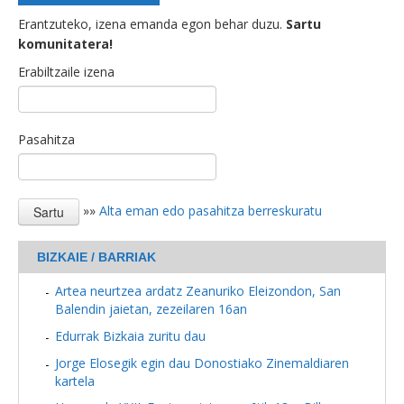
Erantzuteko, izena emanda egon behar duzu.
Sartu
komunitatera!
Erabiltzaile izena
Pasahitza
»»
Alta eman edo pasahitza berreskuratu
BIZKAIE / BARRIAK
Artea neurtzea ardatz Zeanuriko Eleizondon, San
Balendin jaietan, zezeilaren 16an
Edurrak Bizkaia zuritu dau
Jorge Elosegik egin dau Donostiako Zinemaldiaren
kartela