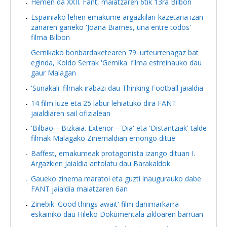
Hemen da XXII. Fant, maiatzaren 6tik 13ra Bilbon
Espainiako lehen emakume argazkilari-kazetaria izan
zanaren ganeko 'Joana Biarnes, una entre todos'
filma Bilbon
Gernikako bonbardaketearen 79. urteurrenagaz bat
eginda, Koldo Serrak 'Gernika' filma estreinauko dau
gaur Malagan
'Sunakali' filmak irabazi dau Thinking Football jaialdia
14 film luze eta 25 labur lehiatuko dira FANT
jaialdiaren sail ofizialean
'Bilbao – Bizkaia. Exterior – Dia' eta 'Distantziak' talde
filmak Malagako Zinemaldian emongo ditue
Baffest, emakumeak protagonista izango dituan I.
Argazkien Jaialdia antolatu dau Barakaldok
Gaueko zinema maratoi eta guzti inaugurauko dabe
FANT jaialdia maiatzaren 6an
Zinebik 'Good things await' film danimarkarra
eskainiko dau Hileko Dokumentala zikloaren barruan