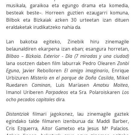
musikala, garaikoa eta egungo drama eta komedia,
besteak beste–. Horreen guztien ezaugarri komuna,
Bilbok eta Bizkaiak azken 30 urteetan izan dituen
eraldaketak irudikatzeko nahia da.
Lan bakotxa egiteko, Zinebik hiru zinemagile
belaunaldiren ekarpena izan eban; esangura horretan,
Bilbao – Bizkaia. Exterior - Día (7 miradas y una ciudad)
lana osotzen daben film laburrak Pedro Olearen
Zonbi
Eguna
, Javier Rebolloren
El amigo imaginario
, Enrique
Urbizuren
Misterio en el parque de Doña Casilda
, Mikel
Ruedaren
Caminan
, Luis Maríasen
Amatxu Maitea
,
Imanol Uriberen
Parpadeos
eta Sra. Polaroiskaren
Los
ocho pecados capitales
dira.
Distantziak
filmari jagokonez, lau zinemagile gaztek
egindako talde filmaren izenburua da: Maddi Barber,
Cris Ezquerra, Aitor Gametxo eta Jesus Mª Palacios.