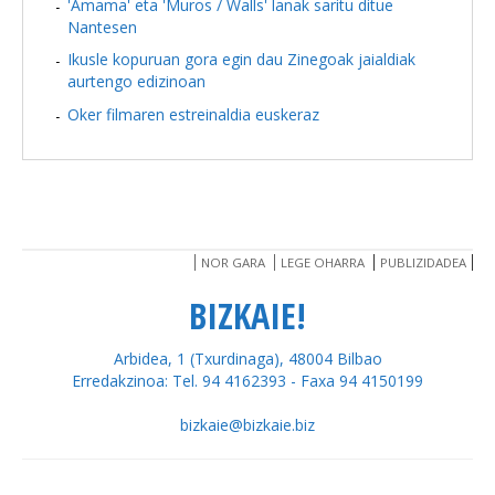
'Amama' eta 'Muros / Walls' lanak saritu ditue
Nantesen
Ikusle kopuruan gora egin dau Zinegoak jaialdiak
aurtengo edizinoan
Oker filmaren estreinaldia euskeraz
NOR GARA
LEGE OHARRA
PUBLIZIDADEA
BIZKAIE!
Arbidea, 1 (Txurdinaga), 48004 Bilbao
Erredakzinoa: Tel. 94 4162393 - Faxa 94 4150199
bizkaie@bizkaie.biz