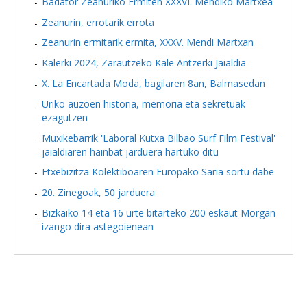
Badator Zeanuriko Ermiten XXXVI. Mendiko Martxea
Zeanurin, errotarik errota
Zeanurin ermitarik ermita, XXXV. Mendi Martxan
Kalerki 2024, Zarautzeko Kale Antzerki Jaialdia
X. La Encartada Moda, bagilaren 8an, Balmasedan
Uriko auzoen historia, memoria eta sekretuak
ezagutzen
Muxikebarrik 'Laboral Kutxa Bilbao Surf Film Festival'
jaialdiaren hainbat jarduera hartuko ditu
Etxebizitza Kolektiboaren Europako Saria sortu dabe
20. Zinegoak, 50 jarduera
Bizkaiko 14 eta 16 urte bitarteko 200 eskaut Morgan
izango dira astegoienean