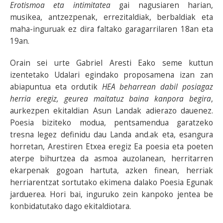
Erotismoa eta intimitatea
gai nagusiaren harian,
musikea, antzezpenak, errezitaldiak, berbaldiak eta
maha-inguruak ez dira faltako garagarrilaren 18an eta
19an.
Orain sei urte Gabriel Aresti Eako seme kuttun
izentetako Udalari egindako proposamena izan zan
abiapuntua eta ordutik
HEA beharrean dabil posiagaz
herria eregiz, geurea maitatuz baina kanpora begira
,
aurkezpen ekitaldian Asun Landak adierazo dauenez.
Poesia biziteko modua, pentsamendua garatzeko
tresna legez definidu dau Landa and.ak eta, esangura
horretan, Arestiren Etxea eregiz Ea poesia eta poeten
aterpe bihurtzea da asmoa auzolanean, herritarren
ekarpenak gogoan hartuta, azken finean, herriak
herriarentzat sortutako ekimena dalako Poesia Egunak
jarduerea. Hori bai, inguruko zein kanpoko jentea be
konbidatutako dago ekitaldiotara.