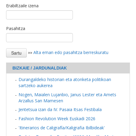
Erabiltzaile izena
Pasahitza
»»
Alta eman edo pasahitza berreskuratu
BIZKAIE / JARDUNALDIAK
Durangaldeko historian eta atonketa politikoan
sartzeko aukerea
Nogen, Maialen Lujanbio, Janus Lester eta Amets
Arzallus San Mamesen
Jentetsua izan da IV. Pasaia Itsas Festibala
Fashion Revolution Week Euskadi 2026
'Itinerarios de Caligrafía/Kaligrafia Ibilbideak'