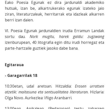
Eako Poesia Egunak ez dira jardunaldi akademiko
hutsak, izan be, alkartrukerako egunak izateko jaio
ziran, literaturzaleak, herritarrak eta idazleak alkarren
berri izan daien.
VI. Poesia Egunak jardunaldien irudia Erramun Landak
sortu dau.
Nork mugitu, harek galdu: zugzwang
izenburupean, 40 litografia egin ditu irudi horregaz eta
parte-hartzaile guztiek jasoko dabe bana.
Egitaraua
- Garagarrilak 18
10:30etan, udal aretoan. Hitzaldia:
Erosen urratsen
atzetik: maitasuna eta sentsualitatea literaturan
. Hizlaria:
Olga Novo. Aurkezlea: Iñigo Aranbarri.
13:00ean, Apikalean (Bedaronan) testu zaharren