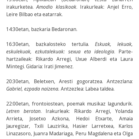
irakurketea.
Amodio klasikoak
. Irakurleak: Anjel Erro,
Leire Bilbao eta eatarrak.
14:30etan, bazkaria Bedaronan.
16:30etan, bazkalosteko tertulia.
Eskuak, lekuak,
eskulekuak, ezkutalekuak: sexua eta ideologia
. Parte-
hartzaileak: Rikardo Arregi, Uxue Alberdi eta Laura
Mintegi. Gidaria: Irati Jimenez.
20:30etan, Beletxen, Aresti gogoratzea. Antzezlana:
Gabriel, ezpada naizena.
Antzezlea: Labea taldea.
22:00etan, frontoiostean, poemak musikaz lagundurik.
Letren berotan
. Irakurleak: Rikardo Arregi, Yolanda
Arrieta, Josetxo Azkona, Hedoi Etxarte, Amaia
Jauregizar, Txili Lauzirika, Hasier Larretxea, Karlos
Linazasoro, Juanra Madariaga, Peru Magdalena eta Olga