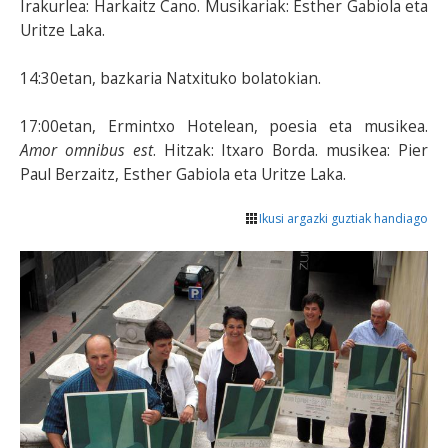
Irakurlea: Harkaitz Cano. Musikariak: Esther Gabiola eta
Uritze Laka.
14:30etan, bazkaria Natxituko bolatokian.
17:00etan, Ermintxo Hotelean, poesia eta musikea.
Amor omnibus est
. Hitzak: Itxaro Borda. musikea: Pier
Paul Berzaitz, Esther Gabiola eta Uritze Laka.
Ikusi argazki guztiak handiago