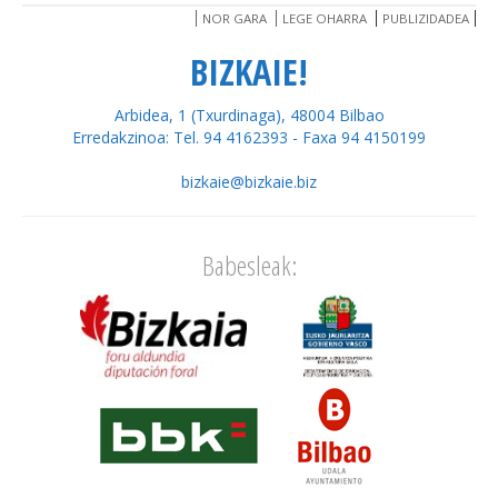
NOR GARA
LEGE OHARRA
PUBLIZIDADEA
BIZKAIE!
Arbidea, 1 (Txurdinaga), 48004 Bilbao
Erredakzinoa: Tel. 94 4162393 - Faxa 94 4150199
bizkaie@bizkaie.biz
Babesleak: