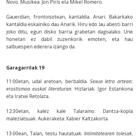
Novo. Musikea: Jon Piris eta Mikel Romero.
Gauerdian, frontoisotean, kantaldia. Anari. Bakarkako
kantaldia eskainiko dau Anarik. Hiru edo lau abesti barri
joko ditu, egun disko barria grabetan dagoalako. Une
honetan ez dabil zuzenkorik emoten, eta hau
salbuespen ederera izango da.
Garagarrilak 19
11:00etan, udal aretoan, berbaldia.
Sexua letra artean:
erostismoa euskal literaturan
. Hizlariak: Igor Estankona
eta Iratxe Retolaza.
12:30etan, kalez kale Talaraino. Dantza-kopla
maleziatsuak. Aukeraketa: Xabier Kaltzakorta.
13:00ean, Talan, testu hautatuak.
Intimitatearen tolesak
.