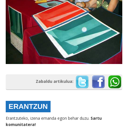
Zabaldu artikulua:
ERANTZUN
Erantzuteko, izena emanda egon behar duzu.
Sartu
komunitatera!