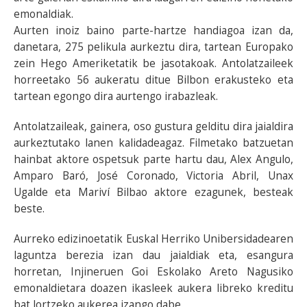
emonaldiak.
Aurten inoiz baino parte-hartze handiagoa izan da,
danetara, 275 pelikula aurkeztu dira, tartean Europako
zein Hego Ameriketatik be jasotakoak. Antolatzaileek
horreetako 56 aukeratu ditue Bilbon erakusteko eta
tartean egongo dira aurtengo irabazleak.
Antolatzaileak, gainera, oso gustura gelditu dira jaialdira
aurkeztutako lanen kalidadeagaz. Filmetako batzuetan
hainbat aktore ospetsuk parte hartu dau, Alex Angulo,
Amparo Baró, José Coronado, Victoria Abril, Unax
Ugalde eta Mariví Bilbao aktore ezagunek, besteak
beste.
Aurreko edizinoetatik Euskal Herriko Unibersidadearen
laguntza berezia izan dau jaialdiak eta, esangura
horretan, Injineruen Goi Eskolako Areto Nagusiko
emonaldietara doazen ikasleek aukera libreko kreditu
bat lortzeko aukerea izango dabe.