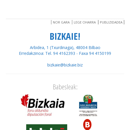
NOR GARA
LEGE OHARRA
PUBLIZIDADEA
BIZKAIE!
Arbidea, 1 (Txurdinaga), 48004 Bilbao
Erredakzinoa: Tel. 94 4162393 - Faxa 94 4150199
bizkaie@bizkaie.biz
Babesleak: