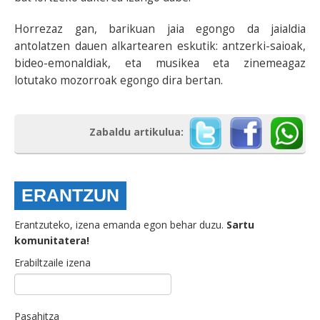
Horrezaz gan, barikuan jaia egongo da jaialdia
antolatzen dauen alkartearen eskutik: antzerki-saioak,
bideo-emonaldiak, eta musikea eta zinemeagaz
lotutako mozorroak egongo dira bertan.
Zabaldu artikulua:
ERANTZUN
Erantzuteko, izena emanda egon behar duzu.
Sartu
komunitatera!
Erabiltzaile izena
Pasahitza