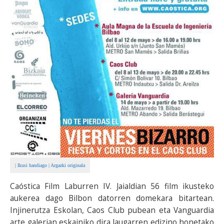
|
Ikusi handiago
|
Argazki originala
Caóstica Film Laburren IV. Jaialdian 56 film ikusteko
aukerea dago Bilbon datorren domekara bitartean.
Injinerutza Eskolan, Caos Club pubean eta Vanguardia
arte galerian eskainiko dira laugarren edizino honetako