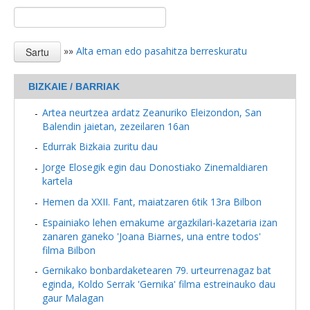
»»
Alta eman edo pasahitza berreskuratu
BIZKAIE / BARRIAK
Artea neurtzea ardatz Zeanuriko Eleizondon, San
Balendin jaietan, zezeilaren 16an
Edurrak Bizkaia zuritu dau
Jorge Elosegik egin dau Donostiako Zinemaldiaren
kartela
Hemen da XXII. Fant, maiatzaren 6tik 13ra Bilbon
Espainiako lehen emakume argazkilari-kazetaria izan
zanaren ganeko 'Joana Biarnes, una entre todos'
filma Bilbon
Gernikako bonbardaketearen 79. urteurrenagaz bat
eginda, Koldo Serrak 'Gernika' filma estreinauko dau
gaur Malagan