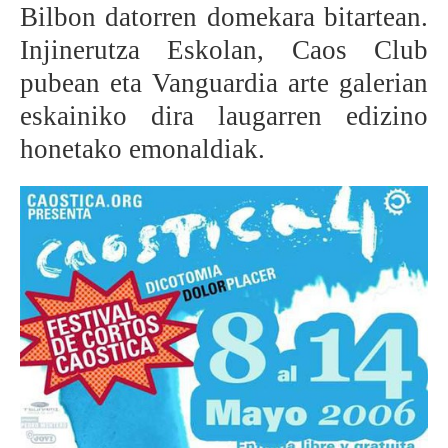
Bilbon datorren domekara bitartean.
BEREZIAK
Injinerutza Eskolan, Caos Club
pubean eta Vanguardia arte galerian
ARGAZKIAK
eskainiko dira laugarren edizino
honetako emonaldiak.
... AUKERA GEHIAGO