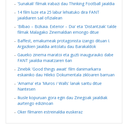
'Sunakali' filmak irabazi dau Thinking Football jaialdia
14 film luze eta 25 labur lehiatuko dira FANT
jaialdiaren sail ofizialean
'Bilbao – Bizkaia. Exterior – Dia' eta 'Distantziak' talde
filmak Malagako Zinemaldian emongo ditue
Baffest, emakumeak protagonista izango dituan I.
Argazkien Jaialdia antolatu dau Barakaldok
Gaueko zinema maratoi eta guzti inaugurauko dabe
FANT jaialdia maiatzaren 6an
Zinebik 'Good things await' film danimarkarra
eskainiko dau Hileko Dokumentala zikloaren barruan
'Amama' eta 'Muros / Walls' lanak saritu ditue
Nantesen
Ikusle kopuruan gora egin dau Zinegoak jaialdiak
aurtengo edizinoan
Oker filmaren estreinaldia euskeraz