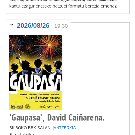
kantu ezagunenetako batzuei formatu berezia emonaz.
2026/08/26
19:30
'Gaupasa', David Caiñarena.
BILBOKO BBK SALAN. |
ANTZERKIA
Fitxa teknikoa