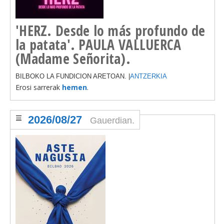
'HERZ. Desde lo más profundo de
la patata'. PAULA VALLUERCA
(Madame Señorita).
BILBOKO LA FUNDICION ARETOAN. |
ANTZERKIA
Erosi sarrerak
hemen
.
2026/08/27
Gauerdian.