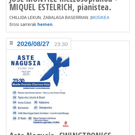
MIQUEL ESTELRICH, pianistea.
CHILLIDA LEKUN, ZABALAGA BASERRIAN. |
MUSIKEA
Erosi sarrerak
hemen
.
2026/08/27
23:30