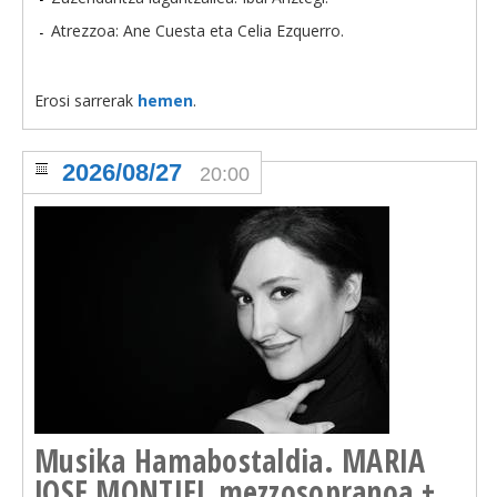
Atrezzoa: Ane Cuesta eta Celia Ezquerro.
Erosi sarrerak
hemen
.
2026/08/27
20:00
Musika Hamabostaldia. MARIA
JOSE MONTIEL mezzosopranoa +