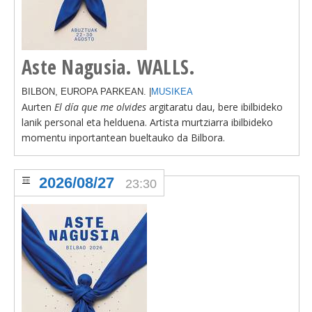
Aste Nagusia. WALLS.
BILBON, EUROPA PARKEAN. |
MUSIKEA
Aurten
El día que me olvides
argitaratu dau, bere ibilbideko
lanik personal eta helduena. Artista murtziarra ibilbideko
momentu inportantean bueltauko da Bilbora.
2026/08/27
23:30