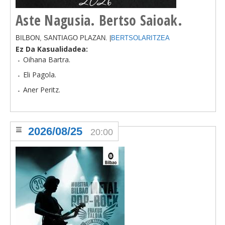
Aste Nagusia. Bertso Saioak.
BILBON, SANTIAGO PLAZAN. |
BERTSOLARITZEA
Ez Da Kasualidadea:
Oihana Bartra.
Eli Pagola.
Aner Peritz.
2026/08/25
20:00