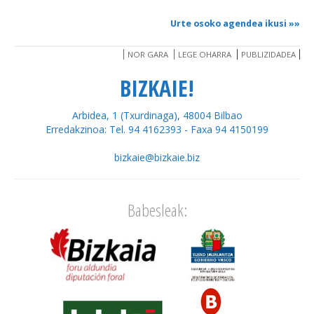
Urte osoko agendea ikusi
»»
NOR GARA
LEGE OHARRA
PUBLIZIDADEA
BIZKAIE!
Arbidea, 1 (Txurdinaga), 48004 Bilbao
Erredakzinoa: Tel. 94 4162393 - Faxa 94 4150199
bizkaie@bizkaie.biz
Babesleak: