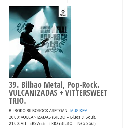
39. Bilbao Metal, Pop-Rock.
VULCANIZADAS + VITTERSWEET
TRIO.
BILBOKO BILBOROCK ARETOAN. |
MUSIKEA
20:00: VULCANIZADAS (BILBO – Blues & Soul).
21:00: VITTERSWEET TRIO (BILBO – Neo Soul).