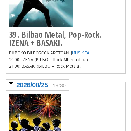
39. Bilbao Metal, Pop-Rock.
IZENA + BASAKI.
BILBOKO BILBOROCK ARETOAN. |
MUSIKEA
20:00: IZENA (BILBO – Rock Alternatiboa).
21:00: BASAKI (BILBO – Rock Metala).
2026/08/25
19:30