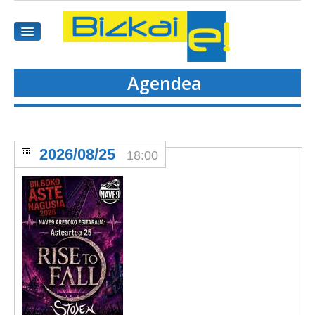
Agendea
HASIEREA
HARPIDETU
2026/08/25
18:00
GAIAK
AGENDEA
KOMUNITATEA
ALBISTE GUZTIAK
BIDEOAK