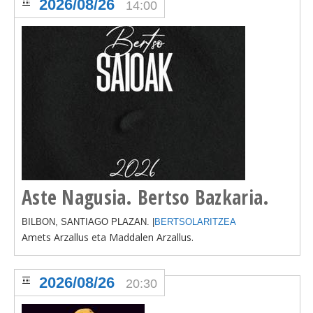
2026/08/26
14:00
Aste Nagusia. Bertso Bazkaria.
BILBON, SANTIAGO PLAZAN. |
BERTSOLARITZEA
Amets Arzallus eta Maddalen Arzallus.
2026/08/26
20:30