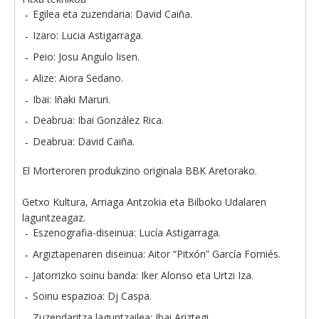
Egilea eta zuzendaria: David Caiña.
Izaro: Lucia Astigarraga.
Peio: Josu Angulo اisen.
Alize: Aiora Sedano.
Ibai: Iñaki Maruri.
Deabrua: Ibai González Rica.
Deabrua: David Caiña.
El Morteroren produkzino originala BBK Aretorako.
Getxo Kultura, Arriaga Antzokia eta Bilboko Udalaren
laguntzeagaz.
Eszenografia-diseinua: Lucía Astigarraga.
Argiztapenaren diseinua: Aitor “Pitxón” García Forniés.
Jatorrizko soinu banda: Iker Alonso eta Urtzi Iza.
Soinu espazioa: Dj Caspa.
Zuzendaritza laguntzailea: Ibai Ariztegi.