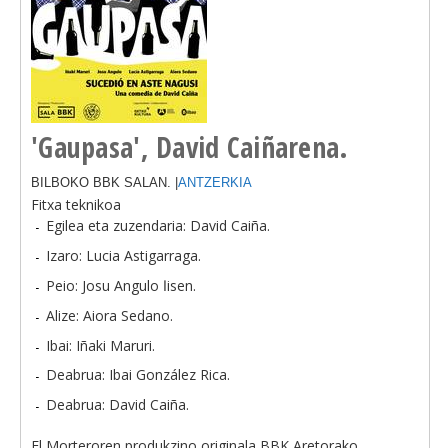
'Gaupasa', David Caiñarena.
BILBOKO BBK SALAN. |
ANTZERKIA
Fitxa teknikoa
Egilea eta zuzendaria: David Caiña.
Izaro: Lucia Astigarraga.
Peio: Josu Angulo اisen.
Alize: Aiora Sedano.
Ibai: Iñaki Maruri.
Deabrua: Ibai González Rica.
Deabrua: David Caiña.
El Morteroren produkzino originala BBK Aretorako.