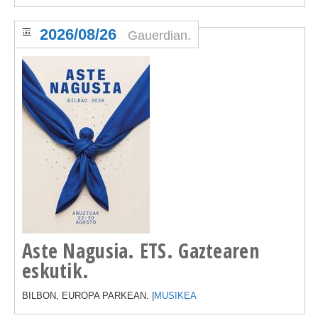
2026/08/26
Gauerdian.
Aste Nagusia. ETS. Gaztearen
eskutik.
BILBON, EUROPA PARKEAN. |
MUSIKEA