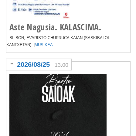
Aste Nagusia. KALASCIMA.
BILBON, EVARISTO CHURRUCA KAIAN (SASKIBALOI-
KANTXETAN). |
MUSIKEA
2026/08/25
13:00