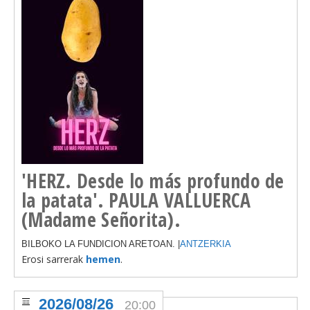
'HERZ. Desde lo más profundo de
la patata'. PAULA VALLUERCA
(Madame Señorita).
BILBOKO LA FUNDICION ARETOAN. |
ANTZERKIA
Erosi sarrerak
hemen
.
2026/08/26
20:00