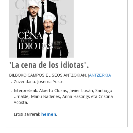
'La cena de los idiotas'.
BILBOKO CAMPOS ELISEOS ANTZOKIAN. |
ANTZERKIA
Zuzendaria: Josema Yuste.
Interpreteak: Alberto Closas, Javier Losán, Santiago
Urrialde, Manu Badenes, Anna Hastings eta Cristina
Acosta.
Erosi sarrerak
hemen
.