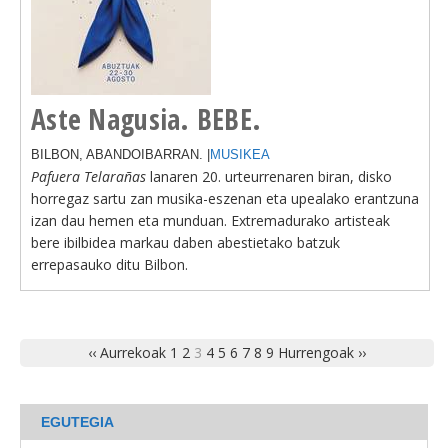
Aste Nagusia. BEBE.
BILBON, ABANDOIBARRAN. |
MUSIKEA
Pafuera Telarañas
lanaren 20. urteurrenaren biran, disko
horregaz sartu zan musika-eszenan eta upealako erantzuna
izan dau hemen eta munduan. Extremadurako artisteak
bere ibilbidea markau daben abestietako batzuk
errepasauko ditu Bilbon.
‹‹ Aurrekoak
1
2
3
4
5
6
7
8
9
Hurrengoak ››
EGUTEGIA