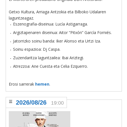
Getxo Kultura, Arriaga Antzokia eta Bilboko Udalaren
laguntzeagaz.
Eszenografia-diseinua: Lucía Astigarraga.
Argiztapenaren diseinua: Aitor “Pitxón” García Forniés.
Jatorrizko soinu banda: Iker Alonso eta Urtzi Iza.
Soinu espazioa: Dj Caspa.
Zuzendaritza laguntzailea: Ibai Ariztegi.
Atrezzoa: Ane Cuesta eta Celia Ezquerro.
Erosi sarrerak
hemen
.
2026/08/26
19:00