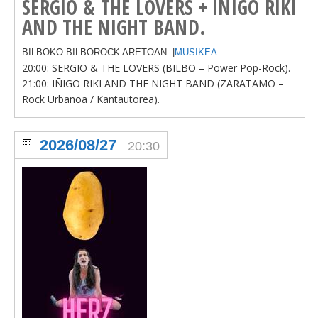
SERGIO & THE LOVERS + IÑIGO RIKI
AND THE NIGHT BAND.
BILBOKO BILBOROCK ARETOAN. |
MUSIKEA
20:00: SERGIO & THE LOVERS (BILBO – Power Pop-Rock).
21:00: IÑIGO RIKI AND THE NIGHT BAND (ZARATAMO –
Rock Urbanoa / Kantautorea).
2026/08/27
20:30