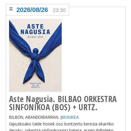
2026/08/26
23:30
Aste Nagusia. BILBAO ORKESTRA
SINFONIKOA (BOS) + URTZ.
BILBON, ABANDOIBARRAN. |
MUSIKEA
Gipuzkoako talde honek oso kontzertu berezia ekarriko
deusku, orkestra sinfonikoagaz batera, euren ibilbideko