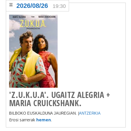
2026/08/26
19:30
'Z.U.K.U.A'. UGAITZ ALEGRIA +
MARIA CRUICKSHANK.
BILBOKO EUSKALDUNA JAUREGIAN. |
ANTZERKIA
Erosi sarrerak
hemen
.