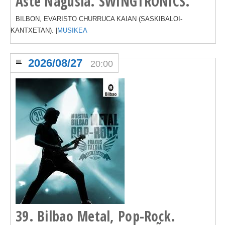
Aste Nagusia. SWINGTRONICS.
BILBON, EVARISTO CHURRUCA KAIAN (SASKIBALOI-
KANTXETAN). |
MUSIKEA
2026/08/27
20:00
39. Bilbao Metal, Pop-Rock.