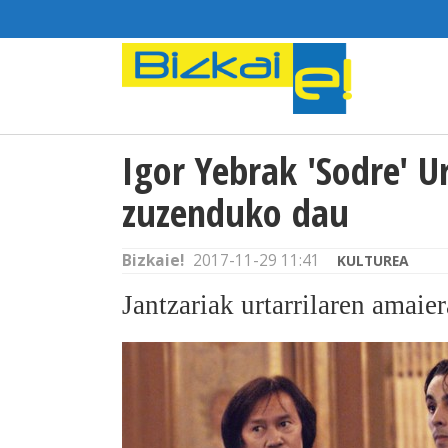
Igor Yebrak 'Sodre' U
zuzenduko dau
Bizkaie!
2017-11-29 11:41
KULTUREA
Jantzariak urtarrilaren amaie