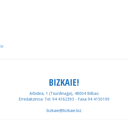
tu
BIZKAIE!
Arbidea, 1 (Txurdinaga), 48004 Bilbao
Erredakzinoa: Tel. 94 4162393 - Faxa 94 4150199
bizkaie@bizkaie.biz