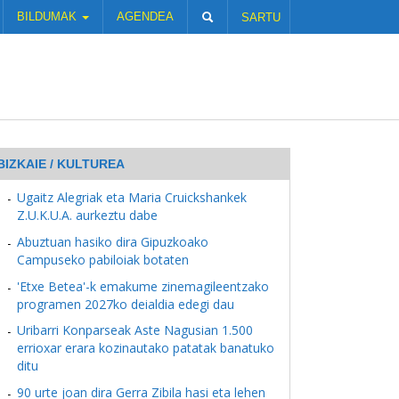
BILDUMAK
AGENDEA
SARTU
BIZKAIE / KULTUREA
Ugaitz Alegriak eta Maria Cruickshankek
Z.U.K.U.A. aurkeztu dabe
Abuztuan hasiko dira Gipuzkoako
Campuseko pabiloiak botaten
'Etxe Betea'-k emakume zinemagileentzako
programen 2027ko deialdia edegi dau
Uribarri Konparseak Aste Nagusian 1.500
errioxar erara kozinautako patatak banatuko
ditu
90 urte joan dira Gerra Zibila hasi eta lehen