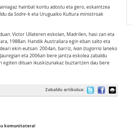
iniagaz hainbat kontu adostu eta gero, eskaintzea
aldu da
Sodre
-k eta Uruguaiko Kultura ministroak
duan. Victor Ullateren eskolan, Madrilen, hasi zan eta
ra, 1988an. Handik Australiara egin eban salto eta
deari ekin eutsan. 2004an, barriz,
Ivan Izugarria
laneko
Jauregian eta 2006an bere jantza eskolea zabaldu
an egiten dituan ikuskizunakaz buztartzen dau bere
Zabaldu artikulua:
tu komunitatera!