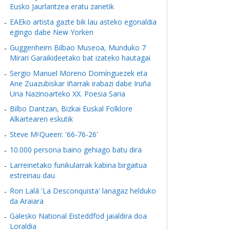
Eusko Jaurlaritzea eratu zanetik
EAEko artista gazte bik lau asteko egonaldia
egingo dabe New Yorken
Guggenheim Bilbao Museoa, Munduko 7
Mirari Garaikideetako bat izateko hautagai
Sergio Manuel Moreno Domínguezek eta
Ane Zuazubiskar Iñarrak irabazi dabe Iruña
Uria Nazinoarteko XX. Poesia Saria
Bilbo Dantzan, Bizkai Euskal Folklore
Alkartearen eskutik
Steve MᶜQueen: '66-76-26'
10.000 persona baino gehiago batu dira
Larreinetako funikularrak kabina birgaitua
estreinau dau
Ron Lalá 'La Desconquista' lanagaz helduko
da Araiara
Galesko National Eisteddfod jaialdira doa
Loraldia