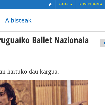
GAIAK
KOMUNIDADEA
Albisteak
ruguaiko Ballet Nazionala
ran hartuko dau kargua.