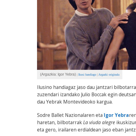
(Argazkia: Igor Yebra)
|
Ikusi handiago
|
Argazki originala
Ilusino handiagaz jaso dau jantzari bilbotarr
zuzendari izandako Julio Boccak egin deutsa
dau Yebrak Montevideoko kargua.
Sodre Ballet Nazionalaren eta
Igor Yebra
ren
haretan, bilbotarrak
La viuda alegre
ikuskizun
eta gero, irailaren erdialdean jaso eban jan