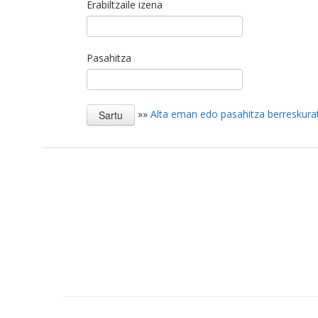
Erabiltzaile izena
Pasahitza
»»
Alta eman edo pasahitza berreskura