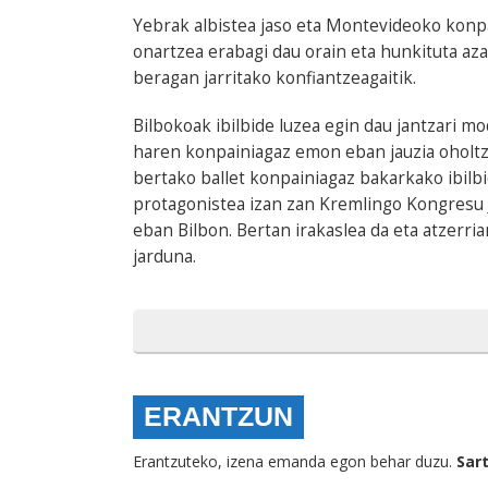
Yebrak albistea jaso eta Montevideoko konpa
onartzea erabagi dau orain eta hunkituta az
beragan jarritako konfiantzeagaitik.
Bilbokoak ibilbide luzea egin dau jantzari mo
haren konpainiagaz emon eban jauzia oholtza
bertako ballet konpainiagaz bakarkako ibilbi
protagonistea izan zan Kremlingo Kongresu 
eban Bilbon. Bertan irakaslea da eta atzerri
jarduna.
ERANTZUN
Erantzuteko, izena emanda egon behar duzu.
Sar