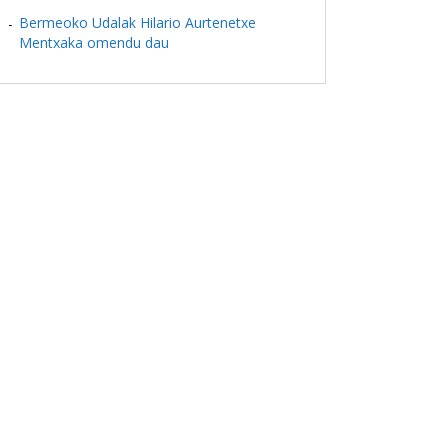
Bermeoko Udalak Hilario Aurtenetxe
Mentxaka omendu dau