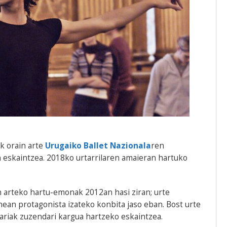
ak orain arte
Urugaiko Ballet Nazionala
ren
n eskaintzea. 2018ko urtarrilaren amaieran hartuko
 arteko hartu-emonak 2012an hasi ziran; urte
ean protagonista izateko konbita jaso eban. Bost urte
tzariak zuzendari kargua hartzeko eskaintzea.