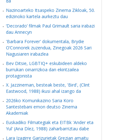
da
Nazinoarteko Itsaspeko Zinema Zikloak, 50.
edizinoko kartela aurkeztu dau
‘Decorado’ filmak Paul Grimault saria irabazi
dau Annecyn
'Barbara Forever' dokumentala, Brydie
O’Connorek zuzendua, Zinegoak 2026 Sari
Nagusiaren irabazlea
Bev Ditsie, LGBTIQ+ eskubideen aldeko
burrukan oinarrizkoa dan ekintzailea
protagonista
X. Jazzineman, besteak beste, 'Bird', (Clint
Eastwood, 1988) ikusi ahal izango da
2026ko Komunikazino Saria Koro
Santestebani emon deutso Zinema
Akademiak
Euskadiko Filmategiak eta EITBk 'Ander eta
Yul' (Ana Díez, 1988) zaharbarriztau dabe
Lara Izagirre Garizurietak Grezian amaitu