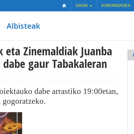
GAIAK
KOMUNIDADEA
Albisteak
k eta Zinemaldiak Juanba
 dabe gaur Tabakaleran
oiektauko dabe arrastiko 19:00etan,
a gogoratzeko.