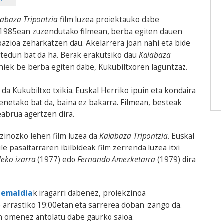
abaza Tripontzia
film luzea proiektauko dabe
1985ean zuzendutako filmean, berba egiten dauen
pazioa zeharkatzen dau. Akelarrera joan nahi eta bide
otedun bat da ha. Berak erakutsiko dau
Kalabaza
hiek be berba egiten dabe, Kukubiltxoren laguntzaz.
a Kukubiltxo txikia. Euskal Herriko ipuin eta kondaira
enetako bat da, baina ez bakarra. Filmean, besteak
eabrua agertzen dira.
zinozko lehen film luzea da
Kalabaza Tripontzia
. Euskal
e pasaitarraren ibilbideak film zerrenda luzea itxi
deko izarra
(1977) edo
Fernando Amezketarra
(1979) dira
nemaldia
k iragarri dabenez, proiekzinoa
arrastiko 19:00etan eta sarrerea doban izango da.
en omenez antolatu dabe gaurko saioa.