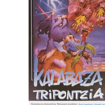
'Kalabaza tripontzia 'filmaren kartela
|
Ikusi handiago
|
Argazki ori