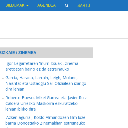
BILDUMAK
AGENDEA
SARTU
BIZKAIE / ZINEMEA
Igor Legarretaren 'Inurri Itsuak', zinema-
aretoetan baino ez da estreinauko
Garcia, Harada, Larraín, Leigh, Moland,
Naishtat eta Ustaoğlu Sail Ofizialean izango
dira lehian
Roberto Bueso, Mikel Gurrea eta Javier Ruiz
Caldera Urrezko Maskorra eskuratzeko
lehian ibiliko dira
'Azken agurra', Koldo Almandozen film luze
barria Donostiako Zinemaldian estreinauko