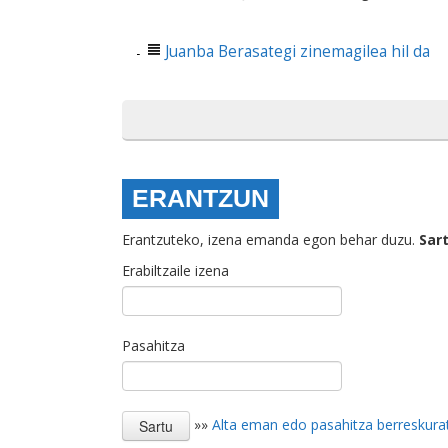
Juanba Berasategi zinemagilea hil da
ERANTZUN
Erantzuteko, izena emanda egon behar duzu.
Sar
Erabiltzaile izena
Pasahitza
»»
Alta eman edo pasahitza berreskura