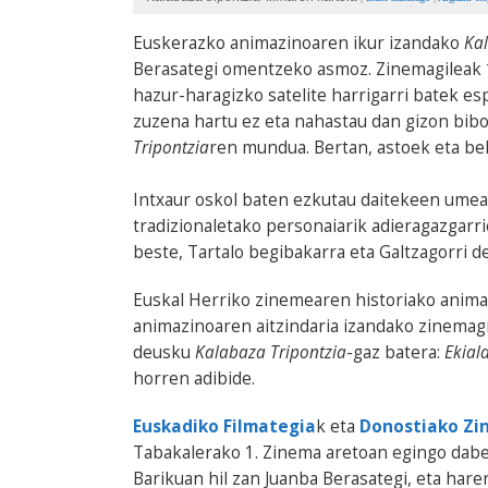
Euskerazko animazinoaren ikur izandako
Kal
Berasategi omentzeko asmoz. Zinemagileak 
hazur-haragizko satelite harrigarri batek es
zuzena hartu ez eta nahastau dan gizon bib
Tripontzia
ren mundua. Bertan, astoek eta be
Intxaur oskol baten ezkutau daitekeen umea d
tradizionaletako personaiarik adieragazgarri
beste, Tartalo begibakarra eta Galtzagorri d
Euskal Herriko zinemearen historiako anima
animazinoaren aitzindaria izandako zinemagil
deusku
Kalabaza Tripontzia
-gaz batera:
Ekial
horren adibide.
Euskadiko Filmategia
k eta
Donostiako Zi
Tabakalerako 1. Zinema aretoan egingo dabe 
Barikuan hil zan Juanba Berasategi, eta har