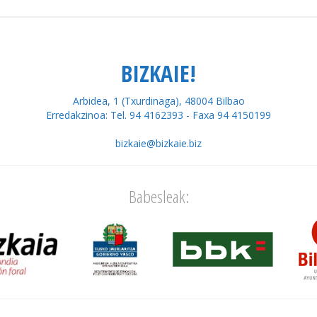
BIZKAIE!
Arbidea, 1 (Txurdinaga), 48004 Bilbao
Erredakzinoa: Tel. 94 4162393 - Faxa 94 4150199
bizkaie@bizkaie.biz
Babesleak: