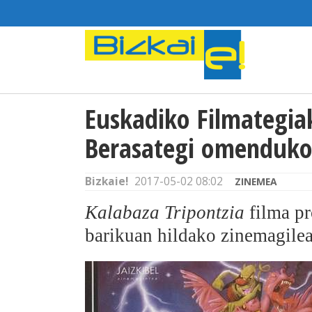
Euskadiko Filmategia
Berasategi omenduko
Bizkaie!
2017-05-02 08:02
ZINEMEA
Kalabaza Tripontzia
filma pr
barikuan hildako zinemagile