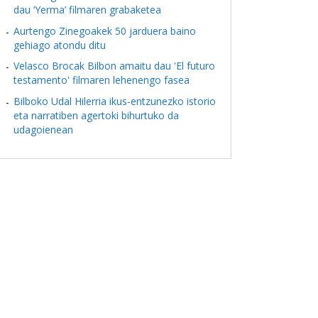
dau ‘Yerma’ filmaren grabaketea
Aurtengo Zinegoakek 50 jarduera baino
gehiago atondu ditu
Velasco Brocak Bilbon amaitu dau 'El futuro
testamento' filmaren lehenengo fasea
Bilboko Udal Hilerria ikus-entzunezko istorio
eta narratiben agertoki bihurtuko da
udagoienean