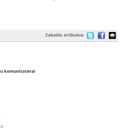
Zabaldu artikulua:
tu komunitatera!
tu