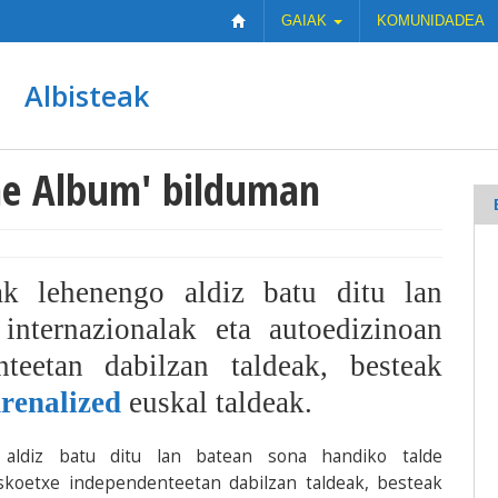
GAIAK
KOMUNIDADEA
Albisteak
he Album' bilduman
k lehenengo aldiz batu ditu lan
internazionalak eta autoedizinoan
teetan dabilzan taldeak, besteak
renalized
euskal taldeak.
 aldiz batu ditu lan batean sona handiko talde
iskoetxe independenteetan dabilzan taldeak, besteak