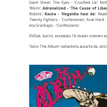
Giant Show'; The Eyes - 'Crucified Lie'; Not
'Bikini';
Adrenalized - 'The Cause of Liber
Robots';
Kauta - 'Hegaldia hasi da
'; Rea
Twenty Fighters - 'Confesiones'; Anal Hard - '
eta Grankapo - 'Confessions'.
DVDak, barriz, estaduko 16 skater onenen er
'Vans-The Album' nahasketa ausarta da, aitzi