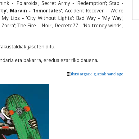
hink - 'Polaroids'; Secret Army - 'Redemption'; Stab -
ty'
;
Marvin - 'Inmortales'
; Accident Recover - 'We’re
d My Lips - 'City Without Lights'; Bad Way - 'My Way';
Zorra'; The Fire - 'Noir'; Decreto77 - 'No trendy winds';
akustaldiak jasoten ditu.
ndaria eta bakarra, eredua ezarriko dauena.
Ikusi argazki guztiak handiago