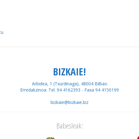
tu
BIZKAIE!
Arbidea, 1 (Txurdinaga), 48004 Bilbao
Erredakzinoa: Tel. 94 4162393 - Faxa 94 4150199
bizkaie@bizkaie.biz
Babesleak: