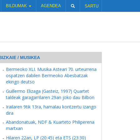
BILDUMAK
AGENDEA
SARTU
BIZKAIE / MUSIKEA
Bermeoko XLI. Musika Asteari 70. urteurrena
ospatzen dabilen Bermeoko Abesbatzak
ekingo deutso
Guillermo Elizaga (Gasteiz, 1997) Quartet
taldeak garagarrilaren 29an joko dau Bilbon
Irailaren 9tik 13ra, hamalau kontzertu izango
dira
Abandonatuak, NDF & Kuarteto Philiperena
martxan
Hilaren 22an, LP (20:45) eta ETS (23:30)