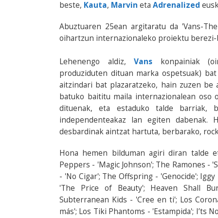
beste,
Kauta
,
Marvin
eta
Adrenalized
euska
Abuztuaren 25ean argitaratu da 'Vans-The
oihartzun internazionaleko proiektu berezi-
Lehenengo aldiz,
Vans
konpainiak (oin
produziduten dituan marka ospetsuak) bat 
aitzindari bat plazaratzeko, hain zuzen b
batuko baititu maila internazionalean oso 
dituenak, eta estaduko talde barriak, 
independenteakaz lan egiten dabenak. H
desbardinak aintzat hartuta, berbarako, rock
Hona hemen bilduman agiri diran talde et
Peppers - 'Magic Johnson'; The Ramones - 'Sh
- 'No Cigar'; The Offspring - 'Genocide'; Iggy
'The Price of Beauty'; Heaven Shall Bur
Subterranean Kids - 'Cree en ti'; Los Coron
más'; Los Tiki Phantoms - 'Estampida'; I’ts N