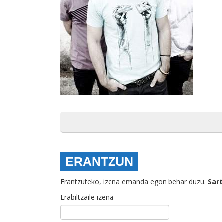
ERANTZUN
Erantzuteko, izena emanda egon behar duzu.
Sar
Erabiltzaile izena