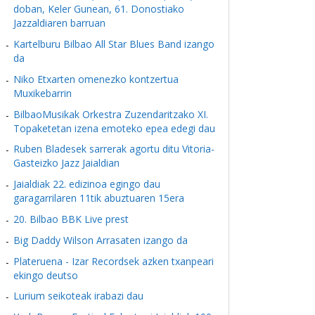
doban, Keler Gunean, 61. Donostiako
Jazzaldiaren barruan
Kartelburu Bilbao All Star Blues Band izango
da
Niko Etxarten omenezko kontzertua
Muxikebarrin
BilbaoMusikak Orkestra Zuzendaritzako XI.
Topaketetan izena emoteko epea edegi dau
Ruben Bladesek sarrerak agortu ditu Vitoria-
Gasteizko Jazz Jaialdian
Jaialdiak 22. edizinoa egingo dau
garagarrilaren 11tik abuztuaren 15era
20. Bilbao BBK Live prest
Big Daddy Wilson Arrasaten izango da
Plateruena - Izar Recordsek azken txanpeari
ekingo deutso
Lurium seikoteak irabazi dau