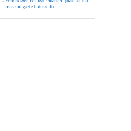
York Bowen Festival Enkarterri Jaialdiak 100
musikari gazte batuko ditu