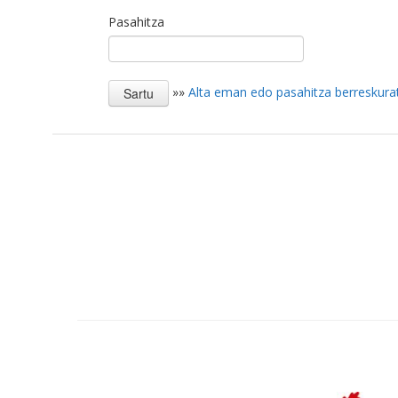
Pasahitza
»»
Alta eman edo pasahitza berreskura