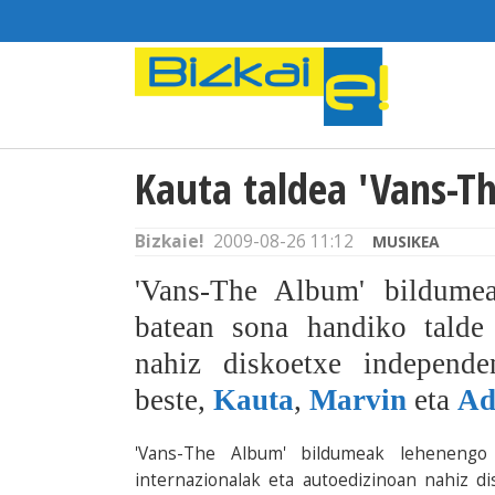
Kauta taldea 'Vans-T
Bizkaie!
2009-08-26 11:12
MUSIKEA
'Vans-The Album' bildumea
batean sona handiko talde 
nahiz diskoetxe independen
beste,
Kauta
,
Marvin
eta
Ad
'Vans-The Album' bildumeak lehenengo
internazionalak eta autoedizinoan nahiz d