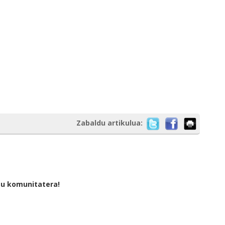
Zabaldu artikulua:
tu komunitatera!