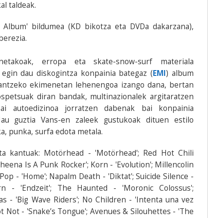
l taldeak.
 Album' bildumea (KD bikotza eta DVDa dakarzana),
berezia.
etakoak, erropa eta skate-snow-surf materiala
egin dau diskogintza konpainia bategaz (
EMI
) album
e antzeko ekimenetan lehenengoa izango dana, bertan
ospetsuak diran bandak, multinazionalek argitaratzen
bai autoedizinoa jorratzen dabenak bai konpainia
au guztia Vans-en zaleek gustukoak dituen estilo
a, punka, surfa edota metala.
a kantuak: Motörhead - 'Motörhead'; Red Hot Chili
eena Is A Punk Rocker'; Korn - 'Evolution'; Millencolin
 Pop - 'Home'; Napalm Death - 'Diktat'; Suicide Silence -
n - 'Endzeit'; The Haunted - 'Moronic Colossus';
as - 'Big Wave Riders'; No Children - 'Intenta una vez
ot Not - 'Snake’s Tongue'; Avenues & Silouhettes - 'The