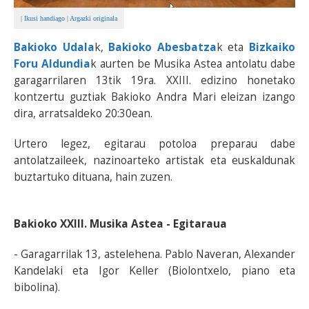
|
Ikusi handiago
|
Argazki originala
Bakioko Udala
k,
Bakioko Abesbatza
k eta
Bizkaiko
Foru Aldundia
k aurten be Musika Astea antolatu dabe
garagarrilaren 13tik 19ra. XXIII. edizino honetako
kontzertu guztiak Bakioko Andra Mari eleizan izango
dira, arratsaldeko 20:30ean.
Urtero legez, egitarau potoloa preparau dabe
antolatzaileek, nazinoarteko artistak eta euskaldunak
buztartuko dituana, hain zuzen.
Bakioko XXIII. Musika Astea - Egitaraua
- Garagarrilak 13, astelehena. Pablo Naveran, Alexander
Kandelaki eta Igor Keller (Biolontxelo, piano eta
bibolina).