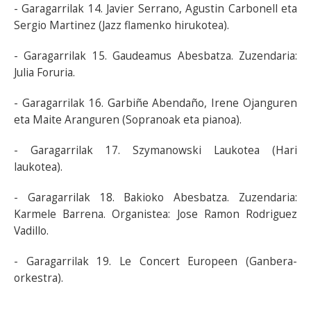
- Garagarrilak 14. Javier Serrano, Agustin Carbonell eta
Sergio Martinez (Jazz flamenko hirukotea).
- Garagarrilak 15. Gaudeamus Abesbatza. Zuzendaria:
Julia Foruria.
- Garagarrilak 16. Garbiñe Abendaño, Irene Ojanguren
eta Maite Aranguren (Sopranoak eta pianoa).
- Garagarrilak 17. Szymanowski Laukotea (Hari
laukotea).
- Garagarrilak 18. Bakioko Abesbatza. Zuzendaria:
Karmele Barrena. Organistea: Jose Ramon Rodriguez
Vadillo.
- Garagarrilak 19. Le Concert Europeen (Ganbera-
orkestra).