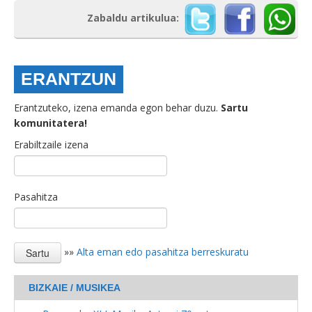
Zabaldu artikulua:
ERANTZUN
Erantzuteko, izena emanda egon behar duzu.
Sartu
komunitatera!
Erabiltzaile izena
Pasahitza
»»
Alta eman edo pasahitza berreskuratu
BIZKAIE / MUSIKEA