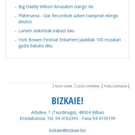
Big Daddy Wilson Arrasaten izango da
Plateruena - Izar Recordsek azken txanpeari ekingo
deutso
Lurium seikoteak irabazi dau
York Bowen Festival Enkarterri Jaialdiak 100 musikari
gazte batuko ditu
NOR GARA
LEGE OHARRA
PUBLIZIDADEA
BIZKAIE!
Arbidea, 1 (Txurdinaga), 48004 Bilbao
Erredakzinoa: Tel. 94 4162393 - Faxa 94 4150199
bizkaie@bizkaie.biz