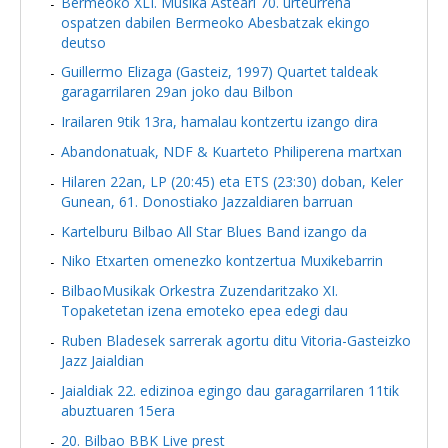
Bermeoko XLI. Musika Asteari 70. urteurrena
ospatzen dabilen Bermeoko Abesbatzak ekingo
deutso
Guillermo Elizaga (Gasteiz, 1997) Quartet taldeak
garagarrilaren 29an joko dau Bilbon
Irailaren 9tik 13ra, hamalau kontzertu izango dira
Abandonatuak, NDF & Kuarteto Philiperena martxan
Hilaren 22an, LP (20:45) eta ETS (23:30) doban, Keler
Gunean, 61. Donostiako Jazzaldiaren barruan
Kartelburu Bilbao All Star Blues Band izango da
Niko Etxarten omenezko kontzertua Muxikebarrin
BilbaoMusikak Orkestra Zuzendaritzako XI.
Topaketetan izena emoteko epea edegi dau
Ruben Bladesek sarrerak agortu ditu Vitoria-Gasteizko
Jazz Jaialdian
Jaialdiak 22. edizinoa egingo dau garagarrilaren 11tik
abuztuaren 15era
20. Bilbao BBK Live prest