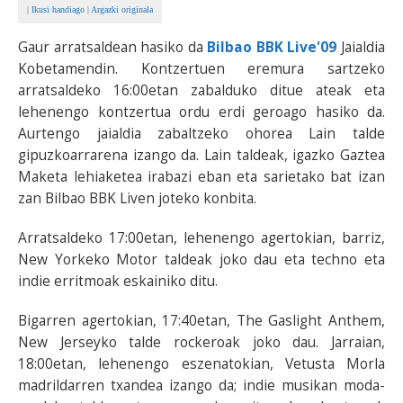
|
Ikusi handiago
|
Argazki originala
Gaur arratsaldean hasiko da
Bilbao BBK Live'09
Jaialdia
Kobetamendin. Kontzertuen eremura sartzeko
arratsaldeko 16:00etan zabalduko ditue ateak eta
lehenengo kontzertua ordu erdi geroago hasiko da.
Aurtengo jaialdia zabaltzeko ohorea Lain talde
gipuzkoarrarena izango da. Lain taldeak, igazko Gaztea
Maketa lehiaketea irabazi eban eta sarietako bat izan
zan Bilbao BBK Liven joteko konbita.
Arratsaldeko 17:00etan, lehenengo agertokian, barriz,
New Yorkeko Motor taldeak joko dau eta techno eta
indie erritmoak eskainiko ditu.
Bigarren agertokian, 17:40etan, The Gaslight Anthem,
New Jerseyko talde rockeroak joko dau. Jarraian,
18:00etan, lehenengo eszenatokian, Vetusta Morla
madrildarren txandea izango da; indie musikan moda-