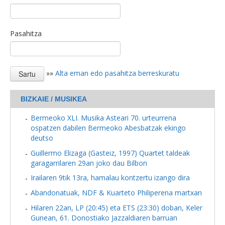
Pasahitza
»»
Alta eman edo pasahitza berreskuratu
BIZKAIE / MUSIKEA
Bermeoko XLI. Musika Asteari 70. urteurrena
ospatzen dabilen Bermeoko Abesbatzak ekingo
deutso
Guillermo Elizaga (Gasteiz, 1997) Quartet taldeak
garagarrilaren 29an joko dau Bilbon
Irailaren 9tik 13ra, hamalau kontzertu izango dira
Abandonatuak, NDF & Kuarteto Philiperena martxan
Hilaren 22an, LP (20:45) eta ETS (23:30) doban, Keler
Gunean, 61. Donostiako Jazzaldiaren barruan