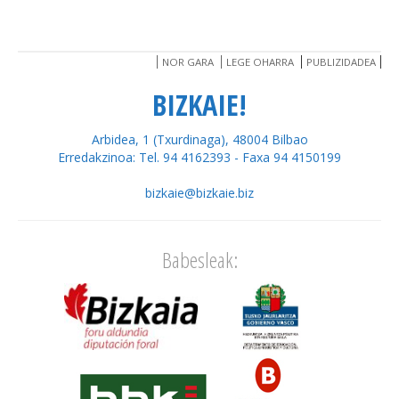
NOR GARA
LEGE OHARRA
PUBLIZIDADEA
BIZKAIE!
Arbidea, 1 (Txurdinaga), 48004 Bilbao
Erredakzinoa: Tel. 94 4162393 - Faxa 94 4150199
bizkaie@bizkaie.biz
Babesleak: