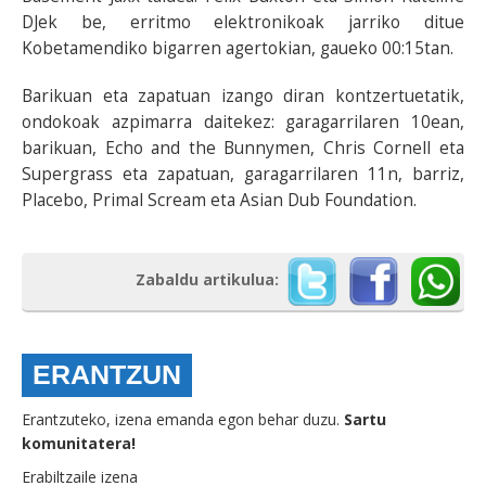
DJek be, erritmo elektronikoak jarriko ditue
Kobetamendiko bigarren agertokian, gaueko 00:15tan.
Barikuan eta zapatuan izango diran kontzertuetatik,
ondokoak azpimarra daitekez: garagarrilaren 10ean,
barikuan, Echo and the Bunnymen, Chris Cornell eta
Supergrass eta zapatuan, garagarrilaren 11n, barriz,
Placebo, Primal Scream eta Asian Dub Foundation.
Zabaldu artikulua:
ERANTZUN
Erantzuteko, izena emanda egon behar duzu.
Sartu
komunitatera!
Erabiltzaile izena