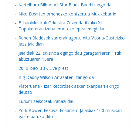
Kartelburu Bilbao All Star Blues Band izango da
Niko Etxarten omenezko kontzertua Muxikebarrin
BilbaoMusikak Orkestra Zuzendaritzako XI.
Topaketetan izena emoteko epea edegi dau
Ruben Bladesek sarrerak agortu ditu Vitoria-Gasteizko
Jazz Jaialdian
Jaialdiak 22. edizinoa egingo dau garagarrilaren 11tik
abuztuaren 15era
20. Bilbao BBK Live prest
Big Daddy Wilson Arrasaten izango da
Plateruena - Izar Recordsek azken txanpeari ekingo
deutso
Lurium seikoteak irabazi dau
York Bowen Festival Enkarterri Jaialdiak 100 musikari
gazte batuko ditu