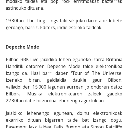
modako taldea eta pop rock erritmoakaz bazterrak
astinduko dituana.
19:30tan, The Ting Tings taldeak joko dau eta ordubete
geroago, barriz, Editors, indie estiloko taldeak.
Depeche Mode
Bilbao BBK Live Jaialdiko lehen eguneko izarra Britania
Handitik datorren Depeche Mode talde elektronikoa
izango da. Hasi barri daben 'Tour of The Universe'
izeneko biran, geldialdia daukie gaur Bilbon.
Valladoliden 15.000 lagunen aurrean jo ondoren datoz
Bilbora. Musika elektronikoaren zaleek gaueko
22:30tan dabe hitzordua lehenengo agertokian.
Jaialdiko lehenengo egunean, doinu elektronikoak
ekarriko dituan bigarren talde bat izango dogu,
Basement Jaxx taldea. Felix Buxton eta Simon Ratcliffe