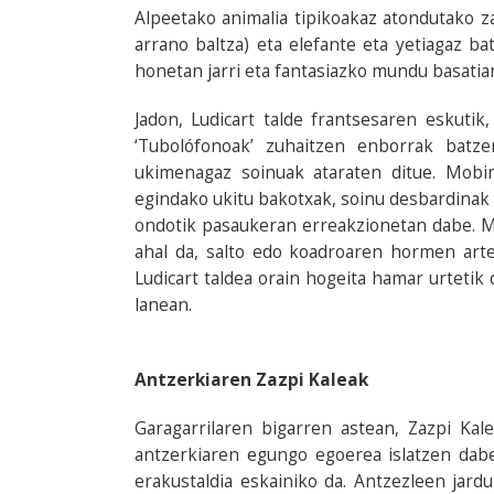
Alpeetako animalia tipikoakaz atondutako z
arrano baltza) eta elefante eta yetiagaz ba
honetan jarri eta fantasiazko mundu basatia
Jadon, Ludicart talde frantsesaren eskutik
‘Tubolófonoak’ zuhaitzen enborrak batze
ukimenagaz soinuak ataraten ditue. Mobi
egindako ukitu bakotxak, soinu desbardinak 
ondotik pasaukeran erreakzionetan dabe. 
ahal da, salto edo koadroaren hormen arte
Ludicart taldea orain hogeita hamar urtetik 
lanean.
Antzerkiaren Zazpi Kaleak
Garagarrilaren bigarren astean, Zazpi Kal
antzerkiaren egungo egoerea islatzen dab
erakustaldia eskainiko da. Antzezleen jard