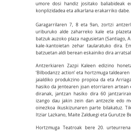
umore dosi handiz jositako baliabideak e
konplizidadea eta alkarlana erakarriko dabe.
Garagarrilaren 7, 8 eta 9an, zortzi antze
uriburuko alde zaharreko kale eta plazet
batzuk auzoko plaza nagusietan (Santiago, Arr
kale-kantoietan zehar taularatuko dira. 
batzuetan aldi berean eskainiko dira arratsa
Antzerkiaren Zazpi Kaleen edizino honet
‘Bilbodanzz action’ eta hortzmuga taldearen
jaialdiko produkzino propioa da eta Arria
hasiko da jentearen joan etorriaren artean e
diranak, jantzan hasiko dira 60 jantzarira
izango dau jakin zein dan antzezle edo 
oinezkoa ikuskizunaren parte bilakatuz. Ti
Itziar Lazkano, Maite Zalduegi eta Gurutze Be
Hortzmuga Teatroak bere 20. urteurrena