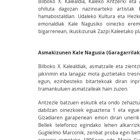
Bilboko X. Kalealdia, Kaleko Antzerki eta 
ohituta dagozan nazinoarteko artistak
hamabostaldian. Udaleko Kultura eta Hezku
emonaldiak Kale Nagusiko oinezko eremu
bigarrenean, ikuskizunak Zazpi Kaleetako pl
Asmakizunen Kale Nagusia (Garagarrilak 
Bilboko X. Kalealdiak, asmatzaile eta zient
jakinmin eta lanagaz mota guztietako tres
egun, ezinbesteko bitartekoak diran inpre
tramankuluen asmatzaileak hain zuzen.
Antzezle batzuen eskutik eta ondo zehaztu
dabilzan oinezkoek eguaztena 1 eta egue
Gizadiaren garapenean emon diran unerik
Bellek telefonoz egindako lehen alkarriz
Guglielmo Marconik, zenbat proba egin behar