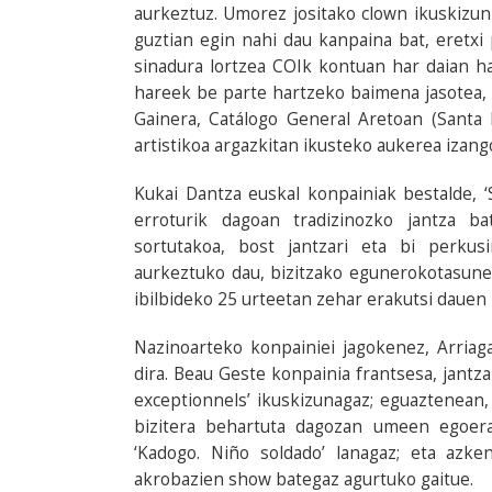
aurkeztuz. Umorez jositako clown ikuskizu
guztian egin nahi dau kanpaina bat, eretxi
sinadura lortzea COIk kontuan har daian 
hareek be parte hartzeko baimena jasotea, 
Gainera, Catálogo General Aretoan (Santa 
artistikoa argazkitan ikusteko aukerea izang
Kukai Dantza euskal konpainiak bestalde, ‘
erroturik dagoan tradizinozko jantza ba
sortutakoa, bost jantzari eta bi perkusi
aurkeztuko dau, bizitzako egunerokotasune
ibilbideko 25 urteetan zehar erakutsi daue
Nazinoarteko konpainiei jagokenez, Arriag
dira. Beau Geste konpainia frantsesa, jantz
exceptionnels’ ikuskizunagaz; eguaztenean, ‘
bizitera behartuta dagozan umeen egoer
‘Kadogo. Niño soldado’ lanagaz; eta azke
akrobazien show bategaz agurtuko gaitue.