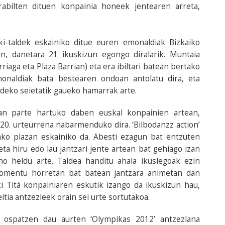
rabilten dituen konpainia honeek jentearen arreta,
rki-taldek eskainiko ditue euren emonaldiak Bizkaiko
an, danetara 21 ikuskizun egongo diralarik. Muntaia
iaga eta Plaza Barrian) eta era ibiltari batean bertako
Emonaldiak bata bestearen ondoan antolatu dira, eta
ldeko seietatik gaueko hamarrak arte.
an parte hartuko daben euskal konpainien artean,
 20. urteurrena nabarmenduko dira. ‘Bilbodanzz action’
gako plazan eskainiko da. Abesti ezagun bat entzuten
ta hiru edo lau jantzari jente artean bat gehiago izan
ino heldu arte. Taldea handitu ahala ikuslegoak ezin
momentu horretan bat batean jantzara animetan dan
ki Titá konpainiaren eskutik izango da ikuskizun hau,
itia antzezleek orain sei urte sortutakoa.
 ospatzen dau aurten ‘Olympikas 2012’ antzezlana