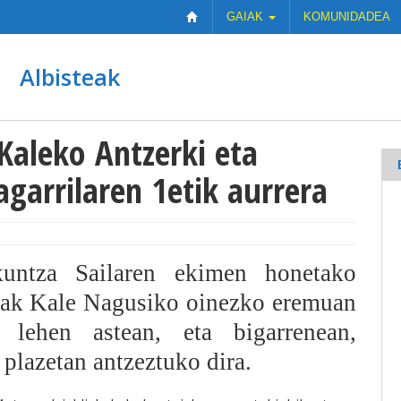
GAIAK
KOMUNIDADEA
Albisteak
 Kaleko Antzerki eta
agarrilaren 1etik aurrera
untza Sailaren ekimen honetako
ldiak Kale Nagusiko oinezko eremuan
n lehen astean, eta bigarrenean,
plazetan antzeztuko dira.