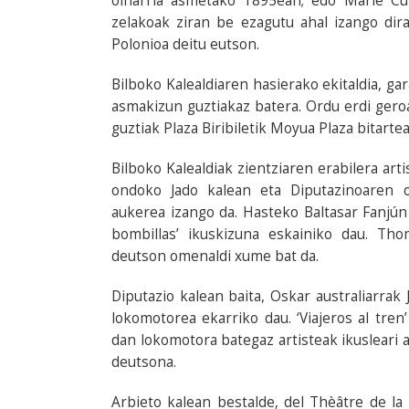
oinarria asmetako 1895ean; edo Marie Cur
zelakoak ziran be ezagutu ahal izango dir
Polonioa deitu eutson.
Bilboko Kalealdiaren hasierako ekitaldia, gar
asmakizun guztiakaz batera. Ordu erdi geroa
guztiak Plaza Biribiletik Moyua Plaza bitartea
Bilboko Kalealdiak zientziaren erabilera art
ondoko Jado kalean eta Diputazinoaren 
aukerea izango da. Hasteko Baltasar Fanjún '
bombillas’ ikuskizuna eskainiko dau. Th
deutson omenaldi xume bat da.
Diputazio kalean baita, Oskar australiarra
lokomotorea ekarriko dau. ‘Viajeros al tren
dan lokomotora bategaz artisteak ikusleari 
deutsona.
Arbieto kalean bestalde, del Thèâtre de la 