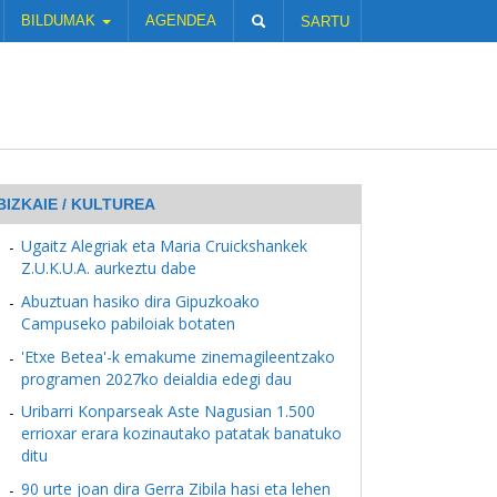
BILDUMAK
AGENDEA
SARTU
BIZKAIE / KULTUREA
Ugaitz Alegriak eta Maria Cruickshankek
Z.U.K.U.A. aurkeztu dabe
Abuztuan hasiko dira Gipuzkoako
Campuseko pabiloiak botaten
'Etxe Betea'-k emakume zinemagileentzako
programen 2027ko deialdia edegi dau
Uribarri Konparseak Aste Nagusian 1.500
errioxar erara kozinautako patatak banatuko
ditu
90 urte joan dira Gerra Zibila hasi eta lehen