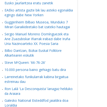
Eusko Jaurlaritzea eratu zanetik
EAEko artista gazte bik lau asteko egonaldia
egingo dabe New Yorken
Guggenheim Bilbao Museoa, Munduko 7
Mirari Garaikideetako bat izateko hautagai
Sergio Manuel Moreno Domínguezek eta
Ane Zuazubiskar Iñarrak irabazi dabe Iruña
Uria Nazinoarteko XX. Poesia Saria
Bilbo Dantzan, Bizkai Euskal Folklore
Alkartearen eskutik
Steve MᶜQueen: '66-76-26'
10.000 persona baino gehiago batu dira
Larreinetako funikularrak kabina birgaitua
estreinau dau
Ron Lalá 'La Desconquista' lanagaz helduko
da Araiara
Galesko National Eisteddfod jaialdira doa
Loraldia