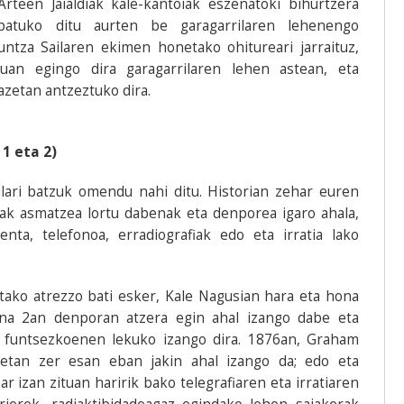
Arteen Jaialdiak kale-kantoiak eszenatoki bihurtzera
 batuko ditu aurten be garagarrilaren lehenengo
ntza Sailaren ekimen honetako ohitureari jarraituz,
an egingo dira garagarrilaren lehen astean, eta
azetan antzeztuko dira.
1 eta 2)
zilari batzuk omendu nahi ditu. Historian zehar euren
nak asmatzea lortu dabenak eta denporea igaro ahala,
nta, telefonoa, erradiografiak edo eta irratia lako
tako atrezzo bati esker, Kale Nagusian hara eta hona
na 2an denporan atzera egin ahal izango dabe eta
 funtsezkoenen lekuko izango dira. 1876an, Graham
ketan zer esan eban jakin ahal izango da; edo eta
 izan zituan haririk bako telegrafiaren eta irratiaren