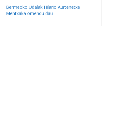
Bermeoko Udalak Hilario Aurtenetxe
Mentxaka omendu dau