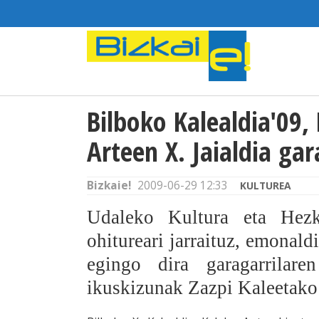
Bilboko Kalealdia'09,
Arteen X. Jaialdia gar
Bizkaie!
2009-06-29 12:33
KULTUREA
Udaleko Kultura eta Hezk
ohitureari jarraituz, emona
egingo dira garagarrilare
ikuskizunak Zazpi Kaleetako 