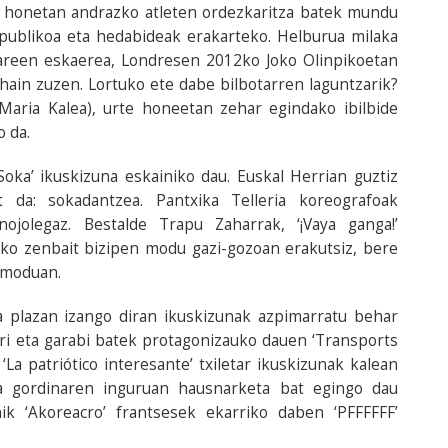
n honetan andrazko atleten ordezkaritza batek mundu
 publikoa eta hedabideak erakarteko. Helburua milaka
hareen eskaerea, Londresen 2012ko Joko Olinpikoetan
hain zuzen. Lortuko ete dabe bilbotarren laguntzarik?
Maria Kalea), urte honeetan zehar egindako ibilbide
o da.
Soka’ ikuskizuna eskainiko dau. Euskal Herrian guztiz
t da: sokadantzea. Pantxika Telleria koreografoak
nojolegaz. Bestalde Trapu Zaharrak, ‘¡Vaya ganga!’
ko zenbait bizipen modu gazi-gozoan erakutsiz, bere
n moduan.
a plazan izango diran ikuskizunak azpimarratu behar
ari eta garabi batek protagonizauko dauen ‘Transports
La patriótico interesante’ txiletar ikuskizunak kalean
a gordinaren inguruan hausnarketa bat egingo dau
nik ‘Akoreacro’ frantsesek ekarriko daben ‘PFFFFFF’