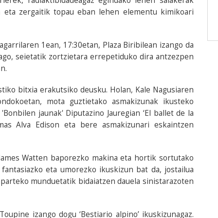
ierek, radiaktibidadeagaz egindako lehen saiakerak
a eta zergaitik topau eban lehen elementu kimikoari
agarrilaren 1ean, 17:30etan, Plaza Biribilean izango da
go, seietatik zortzietara errepetiduko dira antzezpen
n.
istiko bitxia erakutsiko deusku. Holan, Kale Nagusiaren
ondokoetan, mota guztietako asmakizunak ikusteko
Bonbilen jaunak' Diputazino Jauregian ‘El ballet de la
omas Alva Edison eta bere asmakizunari eskaintzen
k James Watten baporezko makina eta hortik sortutako
’ fantasiazko eta umorezko ikuskizun bat da, jostailua
aparteko munduetatik bidaiatzen dauela sinistarazoten
Toupine izango dogu ‘Bestiario alpino’ ikuskizunagaz.