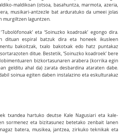
aldiko-maldikoan (otsoa, basahuntza, marmota, azeria,
tera, musikari-antzezle bat arduratuko da umeei jolas
n murgiltzen laguntzen.
, ‘Tubolófonoak’ eta ‘Soinuzko koadroak’ egongo dira.
n dituan espiral batzuk dira eta honeek ikusleen
mentu bakoitzak, txalo bakotxak edo hatz puntakaz
sortarazoten ditue. Bestetik, ‘Soinuzko koadroek’ bere
Mobimentuaren bizkortasunaren arabera (korrika egin
an gelditu ahal da) zarata desbardina ataraten dabe.
dabil soinua egiten daben instalazino eta eskulturakaz
eek txandea hartuko deutse Kale Nagusiari eta kale-
en sormenez eta bizitasunez betetako zenbait lanen
unagaz batera, musikea, jantzea, zirkuko teknikak eta