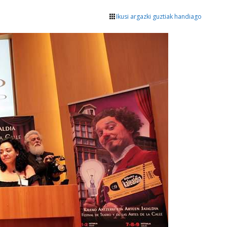
Ikusi argazki guztiak handiago