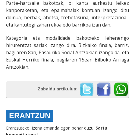
Parte-hartzaile bakotxak, bi kanta aurkeztu leikez
kanporaketan, eta epaimahaiak kontuan izango ditu
doinua, berbak, ahotsa, trebetasuna, interpretazinoa...
eta kantutegi zaharrekoa edo barrikoa izan dan.
Kategoria eta modalidade bakotxeko lehenengo
hirurentzat sariak izango dira. Bizkaiko finala, barriz,
bagilaren 8an, Basauriko Social Antzokian izango da, eta
Euskal Herriko finala, bagilaren 15ean Bilboko Arriaga
Antzokian.
Zabaldu artikulua:
ERANTZUN
Erantzuteko, izena emanda egon behar duzu.
Sartu
komunitatera!