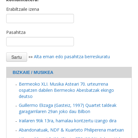
Erabiltzaile izena
Pasahitza
»»
Alta eman edo pasahitza berreskuratu
BIZKAIE / MUSIKEA
Bermeoko XLI. Musika Asteari 70. urteurrena
ospatzen dabilen Bermeoko Abesbatzak ekingo
deutso
Guillermo Elizaga (Gasteiz, 1997) Quartet taldeak
garagarrilaren 29an joko dau Bilbon
Irailaren 9tik 13ra, hamalau kontzertu izango dira
Abandonatuak, NDF & Kuarteto Philiperena martxan