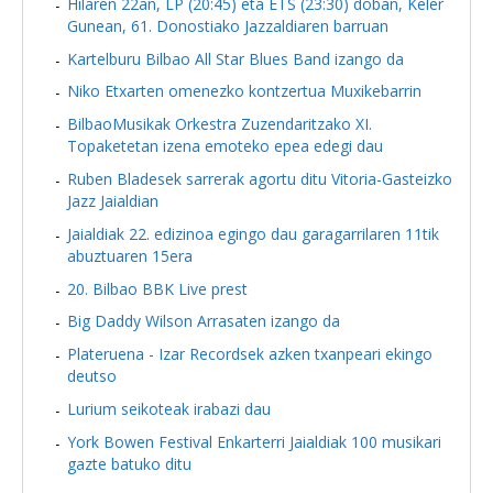
Hilaren 22an, LP (20:45) eta ETS (23:30) doban, Keler
Gunean, 61. Donostiako Jazzaldiaren barruan
Kartelburu Bilbao All Star Blues Band izango da
Niko Etxarten omenezko kontzertua Muxikebarrin
BilbaoMusikak Orkestra Zuzendaritzako XI.
Topaketetan izena emoteko epea edegi dau
Ruben Bladesek sarrerak agortu ditu Vitoria-Gasteizko
Jazz Jaialdian
Jaialdiak 22. edizinoa egingo dau garagarrilaren 11tik
abuztuaren 15era
20. Bilbao BBK Live prest
Big Daddy Wilson Arrasaten izango da
Plateruena - Izar Recordsek azken txanpeari ekingo
deutso
Lurium seikoteak irabazi dau
York Bowen Festival Enkarterri Jaialdiak 100 musikari
gazte batuko ditu