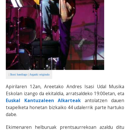
|
Ikusi handiago
|
Argazki originala
Apirilaren 12an, Areetako Andres Isasi Udal Musika
Eskolan izango da ekitaldia, arratsaldeko 19:00etan, eta
Euskal Kantuzaleen Alkarteak
antolatzen dauen
txapelketa honetan bizkaiko 44 udalerrik parte hartuko
dabe.
Ekimenaren helburuak prentsaurrekoan azaldu ditu