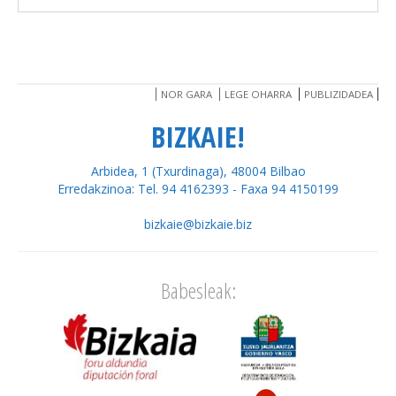
NOR GARA
LEGE OHARRA
PUBLIZIDADEA
BIZKAIE!
Arbidea, 1 (Txurdinaga), 48004 Bilbao
Erredakzinoa: Tel. 94 4162393 - Faxa 94 4150199
bizkaie@bizkaie.biz
Babesleak: