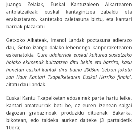
Juango Zelaiak, Euskal Kantuzaleen Alkartearen
antolatzaileak: euskal kantagintzea zabaldu eta
erakustarazo, kantetako zaletasuna biztu, eta kantari
barriak plazaratu.
Getxoko Alkateak, Imanol Landak poztasuna adierazo
dau, Getxo izango dalako lehenengo kanporaketearen
eskenatokia.
‘Gure udalerriak euskal kulturea sustatzeko
holako ekimenak bultzatzen ditu behin eta barriro, kasu
honetan euskal kantak dira baina 2003an Getxon jokatu
zan Haur Kantari Txapelketearen Euskal Herriko finala’
,
aitatu dau Landak.
Euskal Kantu Txapelketan edozeinek parte hartu leike,
kantari amateurrak beti be, ez euren izenean salgai
dagozan grabazinoak produzidu dituenak. Bakarka,
bikotean, edo taldeka aurkez daiteke (3 partaidetik
10era).