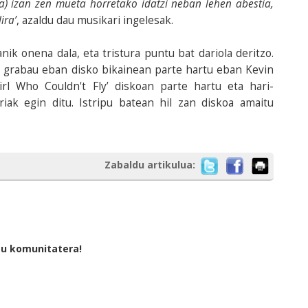
a) izan zen mueta horretako
idatzi neban lehen abestia,
ira’
, azaldu dau musikari ingelesak.
ik onena dala, eta tristura puntu bat dariola deritzo.
grabau eban disko bikainean parte hartu eban Kevin
irl Who Couldn't Fly’ diskoan parte hartu eta hari-
ak egin ditu. Istripu batean hil zan diskoa amaitu
Zabaldu artikulua:
tu komunitatera!