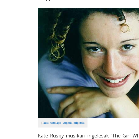
|
Ikusi handiago
|
Argazki originala
Kate Rusby musikari ingelesak ‘The Girl Wh