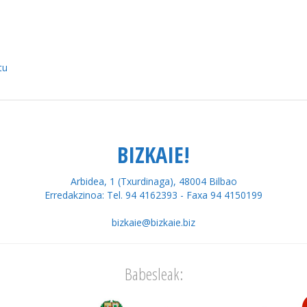
tu
BIZKAIE!
Arbidea, 1 (Txurdinaga), 48004 Bilbao
Erredakzinoa: Tel. 94 4162393 - Faxa 94 4150199
bizkaie@bizkaie.biz
Babesleak: