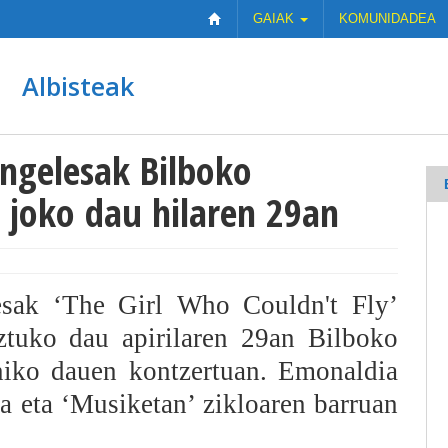
GAIAK
KOMUNIDADEA
Albisteak
ingelesak Bilboko
 joko dau hilaren 29an
esak ‘The Girl Who Couldn't Fly’
ztuko dau apirilaren 29an Bilboko
niko dauen kontzertuan. Emonaldia
a eta ‘Musiketan’ zikloaren barruan