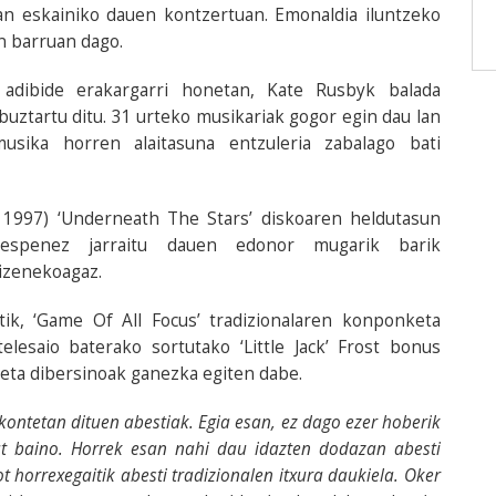
ian eskainiko dauen kontzertuan. Emonaldia iluntzeko
n barruan dago.
 adibide erakargarri honetan, Kate Rusbyk balada
 buztartu ditu. 31 urteko musikariak gogor egin dau lan
ika horren alaitasuna entzuleria zabalago bati
, 1997) ‘Underneath The Stars’ diskoaren heldutasun
respenez jarraitu dauen edonor mugarik barik
 izenekoagaz.
tik, ‘Game Of All Focus’ tradizionalaren konponketa
elesaio baterako sortutako ‘Little Jack’ Frost bonus
k eta dibersinoak ganezka egiten dabe.
kontetan dituen abestiak. Egia esan, ez dago ezer hoberik
at baino. Horrek esan nahi dau idazten dodazan abesti
ot horrexegaitik abesti tradizionalen itxura daukiela. Oker