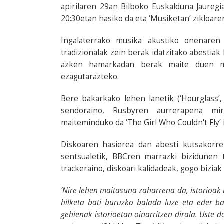
apirilaren 29an Bilboko Euskalduna Jaureg
20:30etan hasiko da eta ‘Musiketan’ zikloare
Ingalaterrako musika akustiko onenaren
tradizionalak zein berak idatzitako abestiak
azken hamarkadan berak maite duen mus
ezagutarazteko.
Bere bakarkako lehen lanetik (‘Hourglass’
sendoraino, Rusbyren aurrerapena mi
maiteminduko da ‘The Girl Who Couldn't Fly’
Diskoaren hasierea dan abesti kutsakorre
sentsualetik, BBCren marrazki bizidunen t
trackeraino, diskoari kalidadeak, gogo bizia
’Nire lehen maitasuna zaharrena da, istorioak 
hilketa bati buruzko balada luze eta eder b
gehienak istorioetan oinarritzen dirala. Uste d