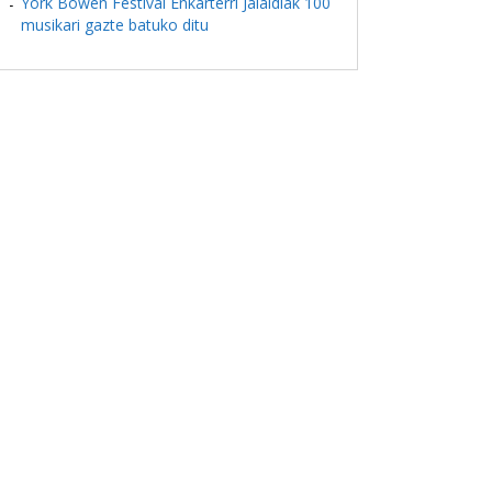
York Bowen Festival Enkarterri Jaialdiak 100
musikari gazte batuko ditu