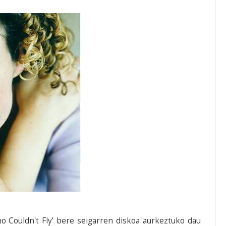
o Couldn't Fly’ bere seigarren diskoa aurkeztuko dau