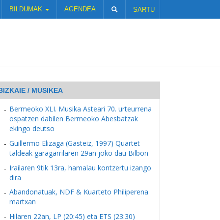
BILDUMAK
AGENDEA
SARTU
BIZKAIE / MUSIKEA
Bermeoko XLI. Musika Asteari 70. urteurrena
ospatzen dabilen Bermeoko Abesbatzak
ekingo deutso
Guillermo Elizaga (Gasteiz, 1997) Quartet
taldeak garagarrilaren 29an joko dau Bilbon
Irailaren 9tik 13ra, hamalau kontzertu izango
dira
Abandonatuak, NDF & Kuarteto Philiperena
martxan
Hilaren 22an, LP (20:45) eta ETS (23:30)