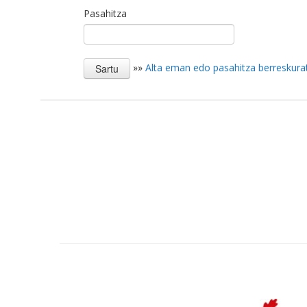
Pasahitza
»»
Alta eman edo pasahitza berreskura