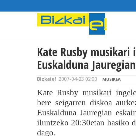
Kate Rusby musikari 
Euskalduna Jauregian
Bizkaie!
2007-04-23 02:00
MUSIKEA
Kate Rusby musikari ingel
bere seigarren diskoa aurke
Euskalduna Jauregian eskai
iluntzeko 20:30etan hasiko d
dago.