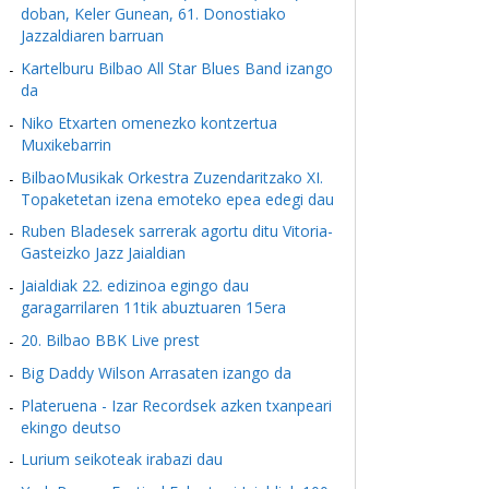
doban, Keler Gunean, 61. Donostiako
Jazzaldiaren barruan
Kartelburu Bilbao All Star Blues Band izango
da
Niko Etxarten omenezko kontzertua
Muxikebarrin
BilbaoMusikak Orkestra Zuzendaritzako XI.
Topaketetan izena emoteko epea edegi dau
Ruben Bladesek sarrerak agortu ditu Vitoria-
Gasteizko Jazz Jaialdian
Jaialdiak 22. edizinoa egingo dau
garagarrilaren 11tik abuztuaren 15era
20. Bilbao BBK Live prest
Big Daddy Wilson Arrasaten izango da
Plateruena - Izar Recordsek azken txanpeari
ekingo deutso
Lurium seikoteak irabazi dau