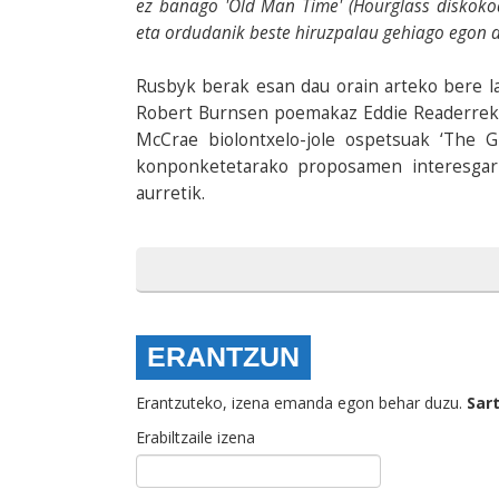
ez banago 'Old Man Time' (Hourglass diskoko
eta ordudanik beste hiruzpalau gehiago egon d
Rusbyk berak esan dau orain arteko bere lan
Robert Burnsen poemakaz Eddie Readerrek 
McCrae biolontxelo-jole ospetsuak ‘The G
konponketetarako proposamen interesgarri
aurretik.
ERANTZUN
Erantzuteko, izena emanda egon behar duzu.
Sar
Erabiltzaile izena