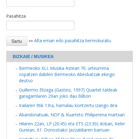
Pasahitza
»»
Alta eman edo pasahitza berreskuratu
BIZKAIE / MUSIKEA
Bermeoko XLI. Musika Asteari 70. urteurrena
ospatzen dabilen Bermeoko Abesbatzak ekingo
deutso
Guillermo Elizaga (Gasteiz, 1997) Quartet taldeak
garagarrilaren 29an joko dau Bilbon
Irailaren 9tik 13ra, hamalau kontzertu izango dira
Abandonatuak, NDF & Kuarteto Philiperena martxan
Hilaren 22an, LP (20:45) eta ETS (23:30) doban, Keler
Gunean, 61. Donostiako Jazzaldiaren barruan