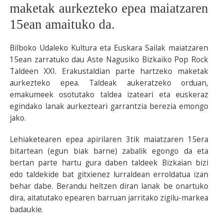
maketak aurkezteko epea maiatzaren
BEREZIAK
15ean amaituko da.
ARGAZKIAK
Bilboko Udaleko Kultura eta Euskara Sailak maiatzaren
15ean zarratuko dau Aste Nagusiko Bizkaiko Pop Rock
Taldeen XXI. Erakustaldian parte hartzeko maketak
aurkezteko epea. Taldeak aukeratzeko orduan,
... AUKERA GEHIAGO
emakumeek osotutako taldea izateari eta euskeraz
egindako lanak aurkezteari garrantzia berezia emongo
jako.
Lehiaketearen epea apirilaren 3tik maiatzaren 15era
bitartean (egun biak barne) zabalik egongo da eta
bertan parte hartu gura daben taldeek Bizkaian bizi
edo taldekide bat gitxienez lurraldean erroldatua izan
behar dabe. Berandu heltzen diran lanak be onartuko
dira, aitatutako epearen barruan jarritako zigilu-markea
badaukie.