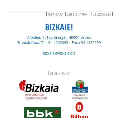
NOR GARA
LEGE OHARRA
PUBLIZIDADEA
BIZKAIE!
Arbidea, 1 (Txurdinaga), 48004 Bilbao
Erredakzinoa: Tel. 94 4162393 - Faxa 94 4150199
bizkaie@bizkaie.biz
Babesleak: