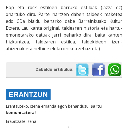
Pop eta rock estiloen barruko estiloak (jazza ez)
onartuko dira. Parte hartzen daben taldeek maketea
edo CDa bialdu beharko dabe Barrainkuako Kultur
Etxera. Lau kanta original, taldearen historia eta hartu-
emonetarako datuak jarri beharko dira, baita kanten
hizkuntzea, taldearen estiloa, taldekideen izen-
abizenak eta helbide elektronikoa zehaztuta).
Zabaldu artikulua:
ERANTZUN
Erantzuteko, izena emanda egon behar duzu.
Sartu
komunitatera!
Erabiltzaile izena