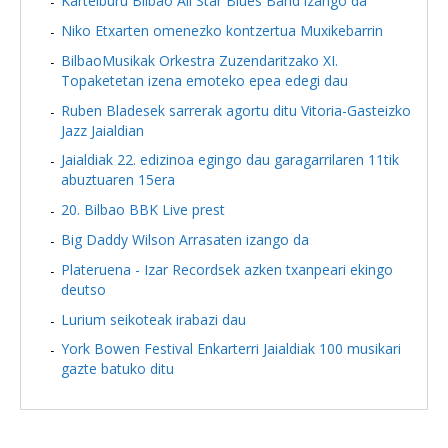
Kartelburu Bilbao All Star Blues Band izango da
Niko Etxarten omenezko kontzertua Muxikebarrin
BilbaoMusikak Orkestra Zuzendaritzako XI.
Topaketetan izena emoteko epea edegi dau
Ruben Bladesek sarrerak agortu ditu Vitoria-Gasteizko
Jazz Jaialdian
Jaialdiak 22. edizinoa egingo dau garagarrilaren 11tik
abuztuaren 15era
20. Bilbao BBK Live prest
Big Daddy Wilson Arrasaten izango da
Plateruena - Izar Recordsek azken txanpeari ekingo
deutso
Lurium seikoteak irabazi dau
York Bowen Festival Enkarterri Jaialdiak 100 musikari
gazte batuko ditu