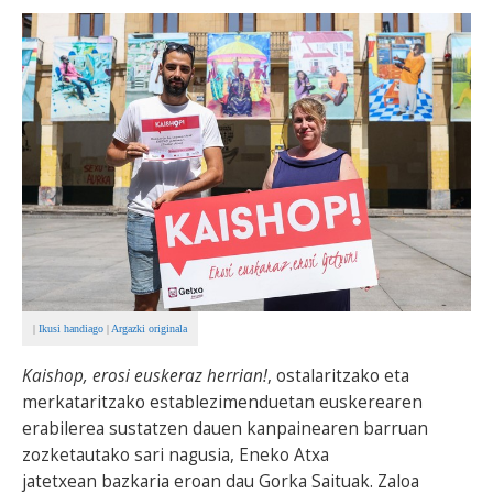
BEREZIAK
ARGAZKIAK
... AUKERA GEHIAGO
|
Ikusi handiago
|
Argazki originala
Kaishop, erosi euskeraz herrian!
, ostalaritzako eta
merkataritzako establezimenduetan euskerearen
erabilerea sustatzen dauen kanpainearen barruan
zozketautako sari nagusia, Eneko Atxa
jatetxean bazkaria eroan dau Gorka Saituak. Zaloa