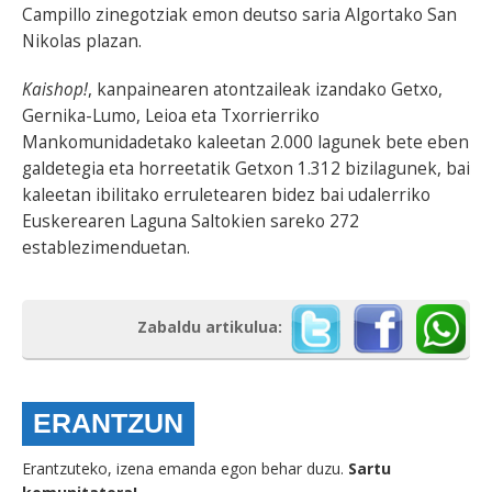
Campillo zinegotziak emon deutso saria Algortako San
Nikolas plazan.
Kaishop!
, kanpainearen atontzaileak izandako Getxo,
Gernika-Lumo, Leioa eta Txorrierriko
Mankomunidadetako kaleetan 2.000 lagunek bete eben
galdetegia eta horreetatik Getxon 1.312 bizilagunek, bai
kaleetan ibilitako erruletearen bidez bai udalerriko
Euskerearen Laguna Saltokien sareko 272
establezimenduetan.
Zabaldu artikulua:
ERANTZUN
Erantzuteko, izena emanda egon behar duzu.
Sartu