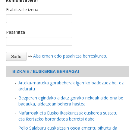
komunitatera!
Erabiltzaile izena
Pasahitza
»»
Alta eman edo pasahitza berreskuratu
BIZKAIE / EUSKEREA BERBAGAI
Arteka-marteka gorabeherak igarriko badozuez be, ez
arduratu
Bezperan egindako aldatz gorako nekeak alde ona be
badauka, aldatzean behera hastea
Nafarroak eta Eusko Ikaskuntzak euskerea sustatu
eta ikertzeko borondatea berretsi dabe
Pello Salaburu euskaltzain osoa emeritu bihurtu da