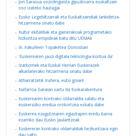
Jon Sarasua soziolinguista gipuzkoarra euskaltzain
oso izateko hautagai
Eusko Legebiltzarrak eta Euskaltzaindiak lankidetza-
hitzarmena sinatu dabe
Kultur ekitaldiak eta gainerakoak programetako
hizkuntza erispideak batu ditu UEMAk
IX. Irakurleen Topaketea Donostian
'Euskerearen jauzi digitala teknologia-kontua da'
Izarkomek eta Euskal Herrian Euskerazek
alkarlanerako hitzarmena sinatu dabe
Atharratzetik Iruñera, eutsi goiari!
Nafarroa Garaian sartu da Euskarabentura
Euskerearen kontrako oldarraldia salatu eta
euskerazko eredua orokortzea eskatu dabe
Euskerea ezagutzearen egiaztapen-eredu barria
ezarriko dau Eusko Jaularitzeak
Euskereran kontrako oldarraldiak hezkuntzara egin
dau salto