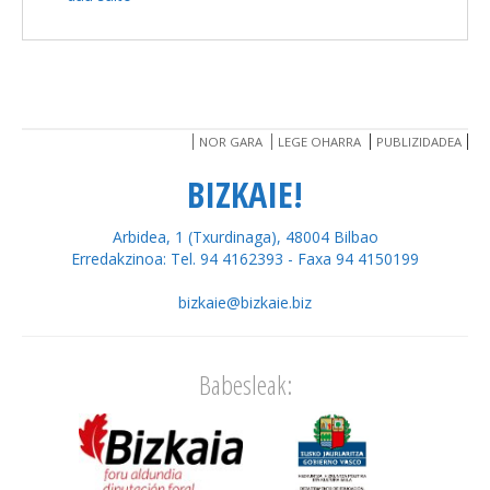
NOR GARA
LEGE OHARRA
PUBLIZIDADEA
BIZKAIE!
Arbidea, 1 (Txurdinaga), 48004 Bilbao
Erredakzinoa: Tel. 94 4162393 - Faxa 94 4150199
bizkaie@bizkaie.biz
Babesleak: